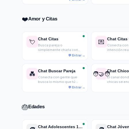
surja
❤️
Amor y Citas
Chat Citas
Chat Citas
💘
💌
Busca pareja o
Conecta con
simplemente charla con
intención rea
alguien especial.
culture apart
conversa ant
Chat Buscar Pareja
Chat Chico
💑
🧑‍🤝‍🧑
Conecta con gente que
El canal dond
busca lo mismo que tú:
chicas se en
amistad, amor o algo más
hablan y a ve
sin complicaciones
enamoran.
Conversacion
coqueteo per
🎂
Edades
Chat Adolescentes 13-17
Chat Jóven