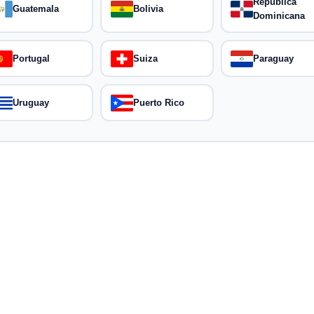
República
Guatemala
Bolivia
Dominicana
Portugal
Suiza
Paraguay
Uruguay
Puerto Rico