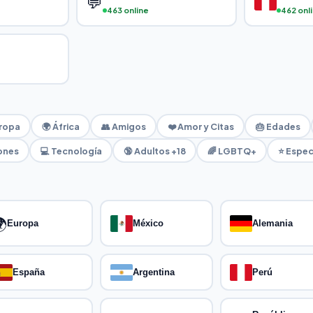
💬
463 online
462 onl
ropa
🌍 África
👥 Amigos
❤️ Amor y Citas
🎂 Edades
iones
💻 Tecnología
🔞 Adultos +18
🌈 LGBTQ+
⭐ Espec

Europa
México
Alemania
España
Argentina
Perú