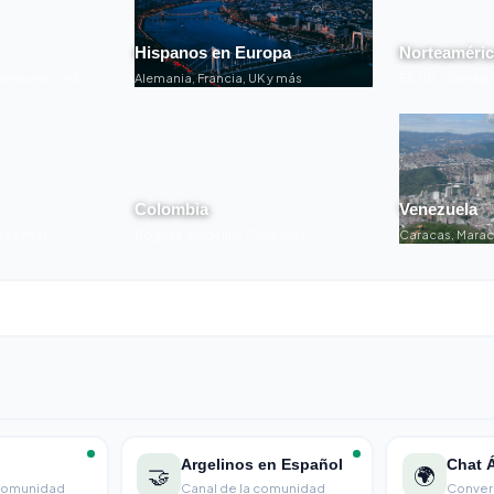
Hispanos en Europa
Norteaméri
enezuela y más
Alemania, Francia, UK y más
EE.UU. · Canadá
Colombia
Venezuela
ba y más
Bogotá, Medellín, Cali y más
Caracas, Marac
Argelinos en Español
Chat Á
🤝
🌍
 comunidad
Canal de la comunidad
Conver