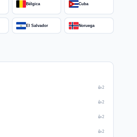
Bélgica
Cuba
El Salvador
Noruega
👍 2
👍 2
👍 2
👍 2