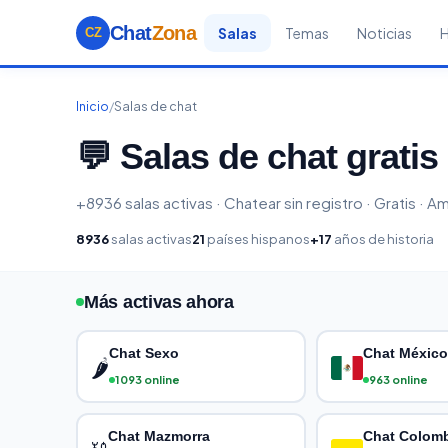
Chat
Zona
Salas
Temas
Noticias
CZ
Inicio
/
Salas de chat
💬 Salas de chat gratis
+8936 salas activas · Chatear sin registro · Gratis · A
8936
salas activas
21
países hispanos
+17
años de historia
Más activas ahora
Chat Sexo
Chat México
🌶️
1093 online
963 online
Chat Mazmorra
Chat Colom