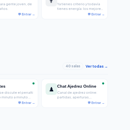
👨
ara gente joven, de
Ya tienes criterio y todavía
 años.
tienes energía: los mejores
años para charlar de
trabajo, relaciones, viajes y
todo lo que está pasando
ahora mismo.
Ver todas →
40 salas
tes
Chat Ajedrez Online
♟️
e discute el penalti
Canal de ajedrez online:
minuto a minuto.
partidas, aperturas,
 NBA, Roland Garros
torneos y debate con la
GP, con piques
comunidad ajedrecística.
ntre culés y
Gratis.
stas.