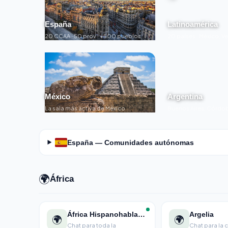
España
Latinoamérica
20 CCAA · 50 prov · +500 pueblos
20 países · México, V
México
Argentina
La sala más activa de México
Buenos Aires, Córdo
España — Comunidades autónomas
🌍
África
África Hispanohablante
Argelia
🌍
🌍
Chat para toda la
Chat para la