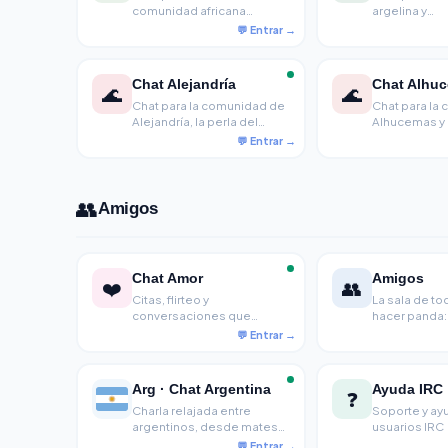
comunidad africana
argelina y
hispanohablante
hispanohabl
Argelia
Chat Alejandría
Chat Alhu
🌊
🌊
Chat para la comunidad de
Chat para la
Alejandría, la perla del
Alhucemas y e
Mediterráneo
👥
Amigos
Chat Amor
Amigos
❤️
👥
Citas, flirteo y
La sala de tod
conversaciones que
hacer panda:
empiezan con un 'hola' y a
entra a charla
veces no terminan. Aquí se
termina que
liga sin postureo desde
tomar algo. S
2007.
solo amistad
Arg · Chat Argentina
Ayuda IRC
❓
Charla relajada entre
Soporte y ay
argentinos, desde mates
usuarios IRC
hasta series, fútbol y lo que