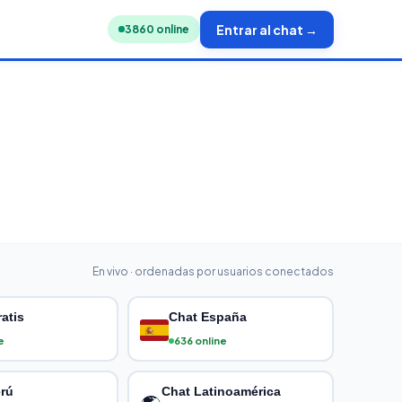
Entrar al chat →
3860
online
En vivo · ordenadas por usuarios conectados
atis
Chat España
e
636 online
rú
Chat Latinoamérica