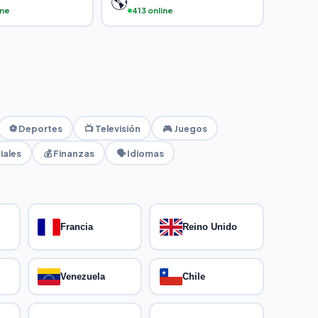
🌎
ine
413 online
⚽ Deportes
📺 Televisión
🎮 Juegos
iales
💰 Finanzas
🗣️ Idiomas
Francia
Reino Unido
Venezuela
Chile