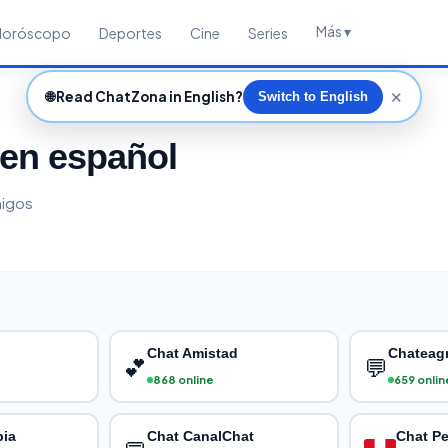
Más ▾
Horóscopo
Deportes
Cine
Series
✕
🌐
Read ChatZona in English?
Switch to English
 en español
migos
Chat Amistad
Chateagr
💕
💬
868 online
659 onlin
bia
Chat CanalChat
Chat Pe