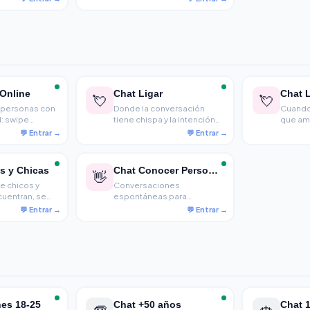
formalidades
 Online
Chat Ligar
Chat L
💘
💘
 personas con
Donde la conversación
Cuando
l: swipe
tiene chispa y la intención
que ami
e, aquí se
está clara. Para los que
convier
es de quedar.
buscan algo más que una
paso. P
amistad y no tienen
prefie
problema en decirlo.
charlan
s y Chicas
Chat Conocer Personas
👋
e chicos y
Conversaciones
cuentran, se
espontáneas para
ces se
conectar con gente nueva,
sin presión ni etiquetas
es ligeras,
mitido.
es 18-25
Chat +50 años
Chat 1