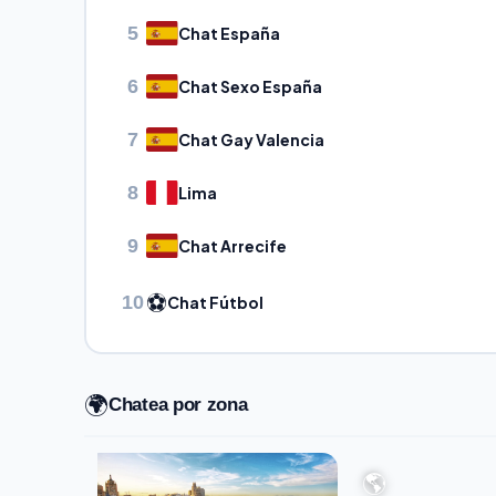
5
Chat España
6
Chat Sexo España
7
Chat Gay Valencia
8
Lima
9
Chat Arrecife
⚽
10
Chat Fútbol
🌍
Chatea por zona
🌎