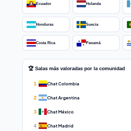
Ecuador
Holanda
Honduras
Suecia
Costa Rica
Panamá
🏆 Salas más valoradas por la comunidad
1
Chat Colombia
2
Chat Argentina
3
Chat México
4
Chat Madrid