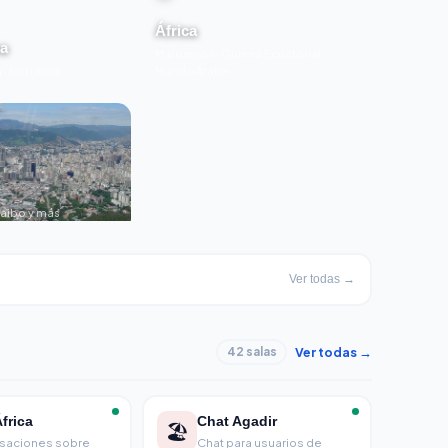
África
ca
Marruecos · Guinea Ecuatorial ·
 · hispanos
Mundo Árabe
aibo y más
Ver todas →
Ver todas →
42 salas
frica
Chat Agadir
🏖️
saciones sobre
Chat para usuarios de