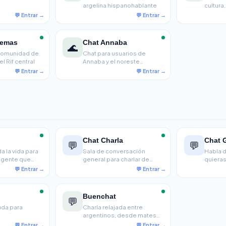
argelina hispanohablante
cultura,
antes en
de Áfri
hasta e
cemas
Chat Annaba
🌊
 comunidad de
Chat para usuarios de
l Rif central
Annaba y el noreste
argelino
Chat Charla
Chat 
💬
💬
a la vida para
Sala de conversación
Habla d
 gente que
general para charlar de
quieras
r de su día y
todo con gente nueva.
dando para
in ligoteo,
.
Buenchat
💬
uda para
Charla relajada entre
argentinos, desde mates
hasta series, sin rollos ni