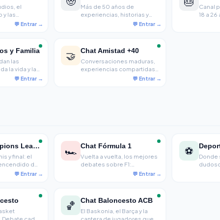
🧓
🎂
udios, el
Más de 50 años de
Canal p
 y las
experiencias, historias y
18 a 26
isiones
criterio. Para quienes
eintitantos en
tienen mucho que contar y
adicción y
aprecian una buena
conversación sin prisas.
os y Familia
Chat Amistad +40
🤝
dan las
Conversaciones maduras,
a la vida y las
experiencias compartidas
 importan.
y amistades reales para
y familias que
mayores de 40
rla tranquila y
generacional.
Chat Champions League
Chat Fórmula 1
Depor
🏎️
⚽
 y final: el
Vuelta a vuelta, los mejores
Donde s
encendido de
debates sobre F1:
dudoso 
e a noche
estrategias de pit stop,
LaLiga,
nados de toda
batalla de constructores y
y Moto
por qué Verstappen ya
sanos e
aburre a algunos.
madridi
cesto
Chat Baloncesto ACB
🏀
asket
El Baskonia, el Barça y la
l. Debate cada
cantera de jugadores que