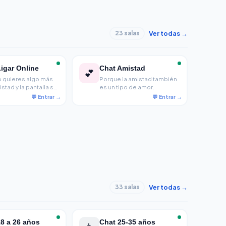
Ver todas →
23 salas
igar Online
Chat Amistad
💕
 quieres algo más
Porque la amistad también
stad y la pantalla se
es un tipo de amor.
te en el primer
ara los que
ren conocerse
do.
Ver todas →
33 salas
8 a 26 años
Chat 25-35 años