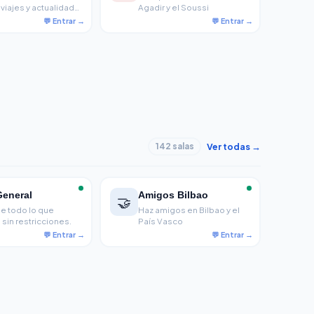
 viajes y actualidad
Agadir y el Soussi
ca, desde el Magreb
l Índico
Ver todas →
142 salas
General
Amigos Bilbao
🤝
e todo lo que
Haz amigos en Bilbao y el
 sin restricciones.
País Vasco