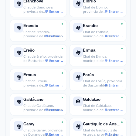
Elanchove
Elorrio
🏘️
🏘️
Chat de Elanchove,
Chat de Elorrio,
provincia de
provincia de
Busturialdea
Duranguesado
Erandio
Erandio
🏘️
🏘️
Chat de Erandio,
Chat de Erandio,
provincia de Gran Bilbao
municipio del Gran
Bilbao en Vizcay
Ereño
Ermua
🏘️
🏘️
Chat de Ereño, provincia
Chat de Ermua,
de Busturialdea
municipio del
Duranguesado vizcaíno
Ermua
Forúa
🏘️
🏘️
Chat de Ermua,
Chat de Forúa, provincia
provincia de
de Busturialdea
Duranguesado
Galdácano
Galdakao
🏘️
🏥
Chat de Galdácano,
Chat de Galdakao,
provincia de Gran Bilbao
municipio del Gran
Bilbao vizcaíno
Garay
Gautéguiz de Arteaga
🏘️
🏘️
Chat de Garay, provincia
Chat de Gautéguiz de
de Duranguesado
Arteaga, provincia de