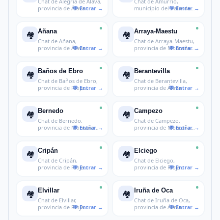
Chat de Alegría de Álava,
Chat de Amurrio,
provincia de Álava
municipio del Valle de
Ayala en Ála
Añana
Arraya-Maestu
🏘️
🏘️
Chat de Añana,
Chat de Arraya-Maestu,
provincia de Álava
provincia de Montaña
Alavesa
Baños de Ebro
Berantevilla
🏘️
🏘️
Chat de Baños de Ebro,
Chat de Berantevilla,
provincia de Rioja
provincia de Álava
Alavesa
Bernedo
Campezo
🏘️
🏘️
Chat de Bernedo,
Chat de Campezo,
provincia de Montaña
provincia de Montaña
Alavesa
Alavesa
Cripán
Elciego
🏘️
🏘️
Chat de Cripán,
Chat de Elciego,
provincia de Rioja
provincia de Rioja
Alavesa
Alavesa
Elvillar
Iruña de Oca
🏘️
🏘️
Chat de Elvillar,
Chat de Iruña de Oca,
provincia de Rioja
provincia de Álava
Alavesa