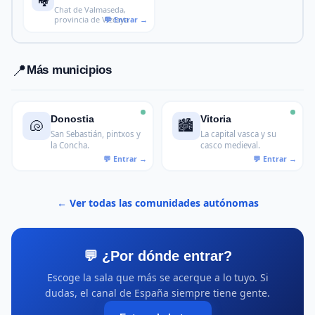
🏘️
Chat de Valmaseda,
provincia de Vizcaya
📍
Más municipios
Donostia
Vitoria
🐚
🏙️
San Sebastián, pintxos y
La capital vasca y su
la Concha.
casco medieval.
← Ver todas las comunidades autónomas
💬 ¿Por dónde entrar?
Escoge la sala que más se acerque a lo tuyo. Si
dudas, el canal de España siempre tiene gente.