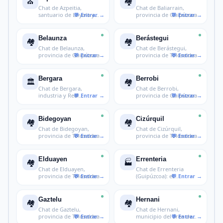
⛪
🏘️
Chat de Azpeitia,
Chat de Baliarrain,
santuario de Loyola y
provincia de Guipúzcoa
cultura vasc
Belaunza
Berástegui
🏘️
🏘️
Chat de Belaunza,
Chat de Berástegui,
provincia de Guipúzcoa
provincia de Tolosaldea
Bergara
Berrobi
🏛️
🏘️
Chat de Bergara,
Chat de Berrobi,
industria y Real
provincia de Guipúzcoa
Seminario en Guipú
Bidegoyan
Cizúrquil
🏘️
🏘️
Chat de Bidegoyan,
Chat de Cizúrquil,
provincia de Tolosaldea
provincia de Tolosaldea
Elduayen
Errenteria
🏘️
🏭
Chat de Elduayen,
Chat de Errenteria
provincia de Tolosaldea
(Guipúzcoa): el
municipio del Oia
Gaztelu
Hernani
🏘️
🏘️
Chat de Gaztelu,
Chat de Hernani,
provincia de Tolosaldea
municipio del área de