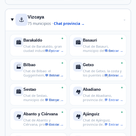
Vizcaya
⚓
›
75 municipios ·
Chat provincia →
Barakaldo
Basauri
🏙️
🏙️
Chat de Barakaldo, gran
Chat de Basauri,
ciudad industrial y
municipio del Gran
comercia
Bilbao en Vizcay
Bilbao
Getxo
🏭
🏙️
Chat de Bilbao: el
Chat de Getxo, la costa y
Guggenheim, el Athletic,
los puentes colgantes en
los pint
V
Sestao
Abadiano
🏙️
🏘️
Chat de Sestao,
Chat de Abadiano,
municipio de la Margen
provincia de
Izquierda del
Duranguesado
Abanto y Ciérvana
Ajánguiz
🏘️
🏘️
Chat de Abanto y
Chat de Ajánguiz,
Ciérvana, provincia de
provincia de
Gran Bilbao
Busturialdea