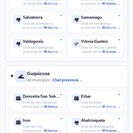
de Rioja Alavesa
provincia de Montaña
Alavesa
Salvatierra
Samaniego
🏘️
🏘️
Chat de Salvatierra,
Chat de Samaniego,
provincia de Álava
provincia de Álava
Valdegovía
Vitoria-Gasteiz
🏘️
🌿
Chat de Valdegovía,
Chat de Vitoria-Gasteiz:
provincia de Álava
Capital Verde Europea,
la c
Guipúzcoa
🌊
›
48 municipios ·
Chat provincia →
Donostia-San Sebastián
Eibar
🏙️
🏙️
Chat de San Sebastián
Chat de Eibar,
(Donostia): la capital
cooperativismo,
mundial
industria y cultura e
Irun
Abalcisqueta
🏙️
🏘️
Chat de Irún
Chat de Abalcisqueta,
(Guipúzcoa): la puerta de
provincia de Tolosaldea