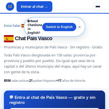
Entrar al chat →
CZ
🌐
Read
ChatZona
Inicio
/
Salas
/
España
/
País Vasco
✕
Switch to English
in
English?
Chat País Vasco
Provincias y municipios de País Vasco · Sin registro · Gratis
Toda País Vasco desglosada en 156 salas: provincia por
provincia y pueblo por pueblo. Da igual que seas de la
capital o del último municipio del mapa, aquí hay un canal
con gente de tu zona.
8936
salas activas
21
países hispanos
+17
años de historia
💬 Entra al chat de País Vasco — gratis y sin
registro