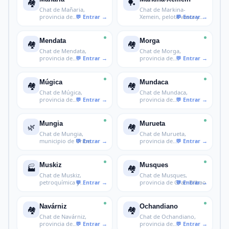
🏘️
🏓
Chat de Mañaria,
Chat de Markina-
provincia de
Xemein, pelota vasca y
Duranguesado
cultura en Vi
Mendata
Morga
🏘️
🏘️
Chat de Mendata,
Chat de Morga,
provincia de
provincia de
Busturialdea
Busturialdea
Múgica
Mundaca
🏘️
🏘️
Chat de Múgica,
Chat de Mundaca,
provincia de
provincia de
Busturialdea
Busturialdea
Mungia
Murueta
🌿
🏘️
Chat de Mungia,
Chat de Murueta,
municipio de Uribe
provincia de
Kosta en Vizcaya
Busturialdea
Muskiz
Musques
🏭
🏘️
Chat de Muskiz,
Chat de Musques,
petroquímica y
provincia de Gran Bilbao
Enkarterri en Vizcaya
Navárniz
Ochandiano
🏘️
🏘️
Chat de Navárniz,
Chat de Ochandiano,
provincia de
provincia de