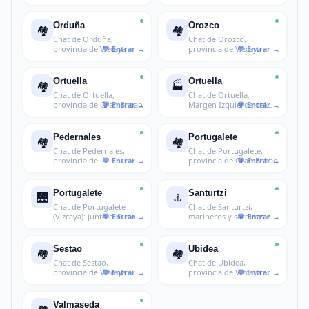
Busturialdea
Duranguesado
Orduña
Orozco
🏘️
🏘️
Chat de Orduña,
Chat de Orozco,
provincia de Vizcaya
provincia de Vizcaya
Ortuella
Ortuella
🏘️
🏭
Chat de Ortuella,
Chat de Ortuella,
provincia de Gran Bilbao
Margen Izquierda del
Nervión en Vi
Pedernales
Portugalete
🏘️
🏘️
Chat de Pedernales,
Chat de Portugalete,
provincia de
provincia de Gran Bilbao
Busturialdea
Portugalete
Santurtzi
🌉
⚓
Chat de Portugalete
Chat de Santurtzi,
(Vizcaya): junto al Puente
marineros y sardinas en
Colga
Vizcaya
Sestao
Ubidea
🏘️
🏘️
Chat de Sestao,
Chat de Ubidea,
provincia de Vizcaya
provincia de Vizcaya
Valmaseda