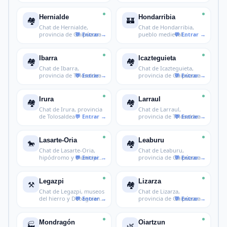
San Sebastián
Hernialde
Hondarribia
🏘️
🏰
Chat de Hernialde,
Chat de Hondarribia,
provincia de Guipúzcoa
pueblo medieval
fronterizo en G
Ibarra
Icazteguieta
🏘️
🏘️
Chat de Ibarra,
Chat de Icazteguieta,
provincia de Tolosaldea
provincia de Guipúzcoa
Irura
Larraul
🏘️
🏘️
Chat de Irura, provincia
Chat de Larraul,
de Tolosaldea
provincia de Tolosaldea
Lasarte-Oria
Leaburu
🐎
🏘️
Chat de Lasarte-Oria,
Chat de Leaburu,
hipódromo y municipio
provincia de Guipúzcoa
de Guipú
Legazpi
Lizarza
⚒️
🏘️
Chat de Legazpi, museos
Chat de Lizarza,
del hierro y Debagoiena
provincia de Guipúzcoa
en G
Mondragón
Oiartzun
🏭
🌿