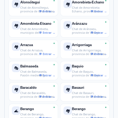
Alonsótegui
Amorebieta-Echano
🏘️
🏘️
Chat de Alonsótegui,
Chat de Amorebieta-
provincia de Gran Bilbao
Echano, provincia de
Duranguesado
Amorebieta-Etxano
Aránzazu
🏘️
🏘️
Chat de Amorebieta,
Chat de Aránzazu,
municipio del
provincia de Vizcaya
Duranguesado en Vi
Arrazua
Arrigorriaga
🏘️
🏘️
Chat de Arrazua,
Chat de Arrigorriaga,
provincia de
provincia de Gran Bilbao
Busturialdea
Balmaseda
Baquio
🎭
🏘️
Chat de Balmaseda,
Chat de Baquio,
Pasión medieval y
provincia de Vizcaya
Enkarterri en V
Baracaldo
Basauri
🏘️
🏘️
Chat de Baracaldo,
Chat de Basauri,
provincia de Gran Bilbao
provincia de Gran Bilbao
Berango
Berango
🌊
🏘️
Chat de Berango,
Chat de Berango,
municipio costero de
provincia de Gran Bilbao