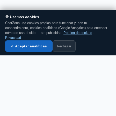
🍪 Usamos cookies
ChatZona usa cookies propias para funcionar y, con tu
consentimiento, cookies analíticas (Google Analytics) para entender
cómo se usa el sitio — sin publicidad.
Política de cookies
·
Privacidad
Rechazar
✓ Aceptar analíticas
Entrar al chat →
CZ
El portal de chat en español desde 2007.
Gratis, sin registro, para toda la comunidad
hispanohablante.
Español
English