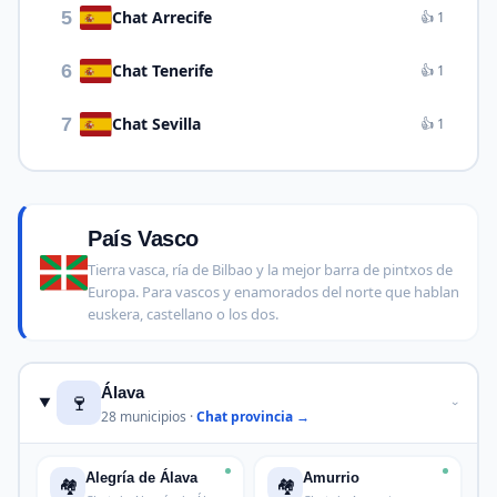
5
Chat Arrecife
👍 1
6
Chat Tenerife
👍 1
7
Chat Sevilla
👍 1
País Vasco
Tierra vasca, ría de Bilbao y la mejor barra de pintxos de
Europa. Para vascos y enamorados del norte que hablan
euskera, castellano o los dos.
Álava
🍷
›
28 municipios ·
Chat provincia →
Alegría de Álava
Amurrio
🏘️
🏘️