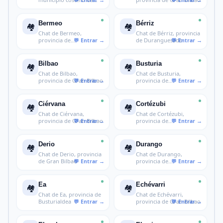
Vizcaya
Bermeo
Bérriz
🏘️
🏘️
Chat de Bermeo,
Chat de Bérriz, provincia
provincia de
de Duranguesado
Busturialdea
Bilbao
Busturia
🏘️
🏘️
Chat de Bilbao,
Chat de Busturia,
provincia de Gran Bilbao
provincia de
Busturialdea
Ciérvana
Cortézubi
🏘️
🏘️
Chat de Ciérvana,
Chat de Cortézubi,
provincia de Gran Bilbao
provincia de
Busturialdea
Derio
Durango
🏘️
🏘️
Chat de Derio, provincia
Chat de Durango,
de Gran Bilbao
provincia de
Duranguesado
Ea
Echévarri
🏘️
🏘️
Chat de Ea, provincia de
Chat de Echévarri,
Busturialdea
provincia de Gran Bilbao