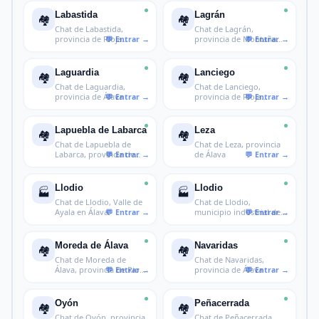
Labastida
Lagrán
🏘️
🏘️
Chat de Labastida,
Chat de Lagrán,
provincia de Rioja
provincia de Montaña
Alavesa
Alavesa
Laguardia
Lanciego
🏘️
🏘️
Chat de Laguardia,
Chat de Lanciego,
provincia de Álava
provincia de Rioja
Alavesa
Lapuebla de Labarca
Leza
🏘️
🏘️
Chat de Lapuebla de
Chat de Leza, provincia
Labarca, provincia de
de Álava
Rioja Alav
Llodio
Llodio
🏭
🏭
Chat de Llodio, Valle de
Chat de Llodio,
Ayala en Álava
municipio industrial del
Valle de Ay
Moreda de Álava
Navaridas
🏘️
🏘️
Chat de Moreda de
Chat de Navaridas,
Álava, provincia de Rioja
provincia de Álava
Alavesa
Oyón
Peñacerrada
🏘️
🏘️
Chat de Oyón, provincia
Chat de Peñacerrada,