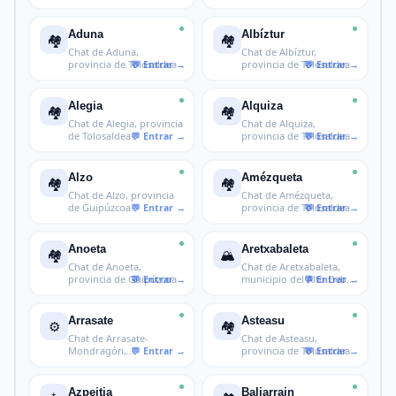
España a Euro
Aduna
Albíztur
🏘️
🏘️
Chat de Aduna,
Chat de Albíztur,
provincia de Tolosaldea
provincia de Tolosaldea
Alegia
Alquiza
🏘️
🏘️
Chat de Alegia, provincia
Chat de Alquiza,
de Tolosaldea
provincia de Tolosaldea
Alzo
Amézqueta
🏘️
🏘️
Chat de Alzo, provincia
Chat de Amézqueta,
de Guipúzcoa
provincia de Tolosaldea
Anoeta
Aretxabaleta
🏘️
🏔️
Chat de Anoeta,
Chat de Aretxabaleta,
provincia de Guipúzcoa
municipio del Alto Deba
en Gui
Arrasate
Asteasu
⚙️
🏘️
Chat de Arrasate-
Chat de Asteasu,
Mondragón,
provincia de Tolosaldea
cooperativismo vasco
Azpeitia
Baliarrain