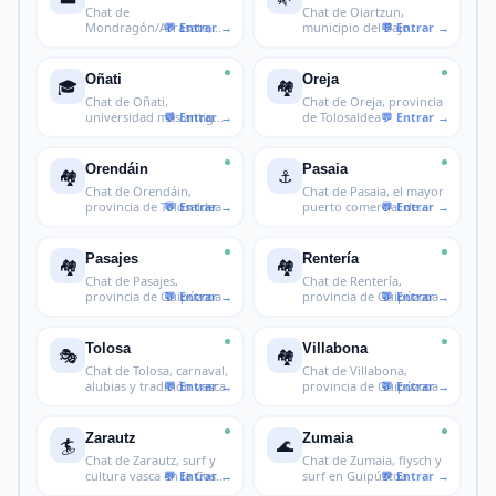
Chat de
Chat de Oiartzun,
Mondragón/Arrasate,
municipio del Bajo
cooperativismo y cultura
Bidasoa en Guip
Oñati
Oreja
🎓
🏘️
Chat de Oñati,
Chat de Oreja, provincia
universidad más antigua
de Tolosaldea
del País Vasc
Orendáin
Pasaia
🏘️
⚓
Chat de Orendáin,
Chat de Pasaia, el mayor
provincia de Tolosaldea
puerto comercial de
Guipúzc
Pasajes
Rentería
🏘️
🏘️
Chat de Pasajes,
Chat de Rentería,
provincia de Guipúzcoa
provincia de Guipúzcoa
Tolosa
Villabona
🎭
🏘️
Chat de Tolosa, carnaval,
Chat de Villabona,
alubias y tradición vasca
provincia de Guipúzcoa
Zarautz
Zumaia
🏄
🌊
Chat de Zarautz, surf y
Chat de Zumaia, flysch y
cultura vasca en la Costa
surf en Guipúzcoa
de