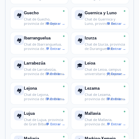
Busturial
Guecho
Guernica y Luno
🏘️
🏘️
Chat de Guecho,
Chat de Guernica y
provincia de Vizcaya
Luno, provincia de
Busturialdea
Ibarranguelua
Izurza
🏘️
🏘️
Chat de Ibarranguelua,
Chat de Izurza, provincia
provincia de
de Duranguesado
Busturialdea
Larrabezúa
Leioa
🏘️
🎓
Chat de Larrabezúa,
Chat de Leioa, campus
provincia de Gran Bilbao
universitario y playas en
Vizc
Lejona
Lezama
🏘️
🏘️
Chat de Lejona,
Chat de Lezama,
provincia de Gran Bilbao
provincia de Gran Bilbao
Lujua
Mallavia
🏘️
🏘️
Chat de Lujua, provincia
Chat de Mallavia,
de Gran Bilbao
provincia de
Duranguesado
Mañaria
Markina-Xemein