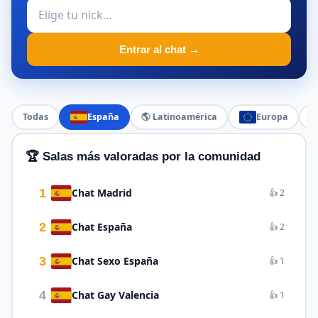
Entrar al chat →
Todas
España
🌎 Latinoamérica
Europa

🏆 Salas más valoradas por la comunidad
1
Chat Madrid
👍 2
2
Chat España
👍 2
3
Chat Sexo España
👍 1
4
Chat Gay Valencia
👍 1