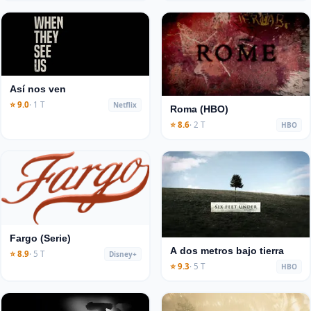
Así nos ven
⭐ 9.0
· 1 T
Netflix
Roma (HBO)
⭐ 8.6
· 2 T
HBO
Fargo (Serie)
A dos metros bajo tierra
⭐ 8.9
· 5 T
Disney+
⭐ 9.3
· 5 T
HBO