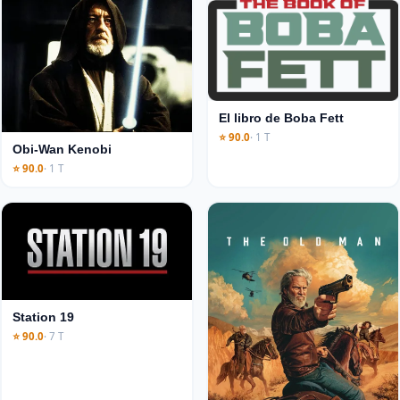
El libro de Boba Fett
⭐ 90.0
· 1 T
Obi-Wan Kenobi
⭐ 90.0
· 1 T
Station 19
⭐ 90.0
· 7 T