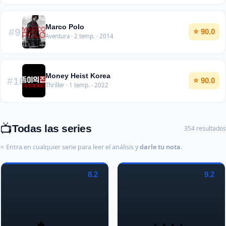
Marco Polo
#9
⭐ 90.0
Aventura · 2 temp. · 2014
Money Heist Korea
#10
⭐ 90.0
Thriller · 1 temp. · 2022
📺
Todas las series
354 resultados
⭐ Entra en cualquier serie para leer el análisis y
darle tu nota
.
8.2
9.2