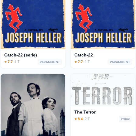
Catch-22 (serie)
Catch-22
⭐ 7.7
· 1 T
⭐ 7.7
· 1 T
PARAMOUNT
PARAMOUNT
The Terror
⭐ 8.4
· 2 T
Prime