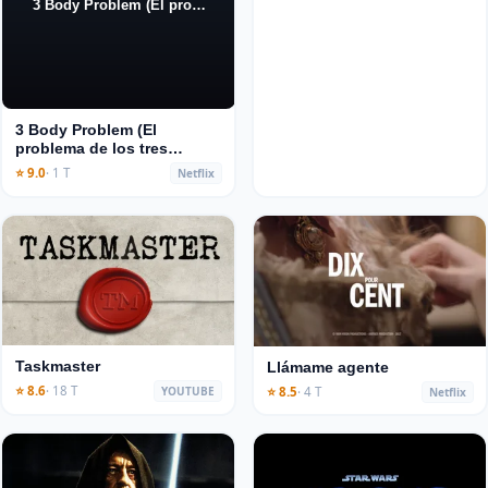
3 Body Problem (El pro…
3 Body Problem (El
problema de los tres
cuerpos)
⭐ 9.0
· 1 T
Netflix
Taskmaster
Llámame agente
⭐ 8.6
· 18 T
⭐ 8.5
· 4 T
YOUTUBE
Netflix