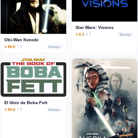
Star Wars: Visions
⭐ 8.3
· 2 T
Disney+
Obi-Wan Kenobi
⭐ 90.0
· 1 T
Disney+
El libro de Boba Fett
⭐ 90.0
· 1 T
Disney+