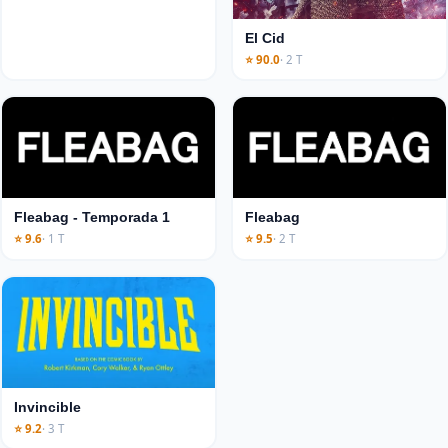
El Cid
⭐ 90.0
· 2 T
Fleabag - Temporada 1
Fleabag
⭐ 9.6
· 1 T
⭐ 9.5
· 2 T
Invincible
⭐ 9.2
· 3 T