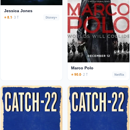
Jessica Jones
⭐ 8.1
· 3 T
Disney+
Marco Polo
⭐ 90.0
· 2 T
Netflix