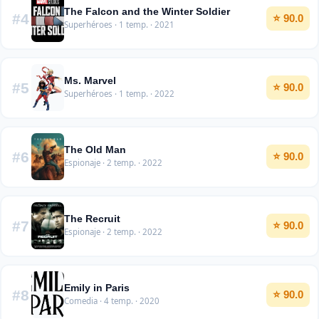
The Falcon and the Winter Soldier
#4
⭐ 90.0
Superhéroes · 1 temp. · 2021
Ms. Marvel
#5
⭐ 90.0
Superhéroes · 1 temp. · 2022
The Old Man
#6
⭐ 90.0
Espionaje · 2 temp. · 2022
The Recruit
#7
⭐ 90.0
Espionaje · 2 temp. · 2022
Emily in Paris
#8
⭐ 90.0
Comedia · 4 temp. · 2020