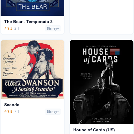
The Bear - Temporada 2
⭐ 9.3
· 2 T
Disney+
Scandal
⭐ 7.9
· 7 T
Disney+
House of Cards (US)