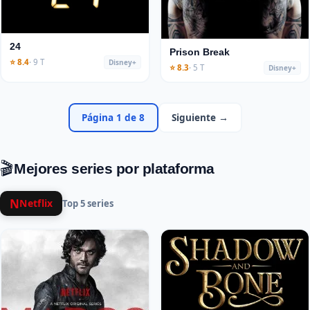
24
Prison Break
⭐ 8.4
· 9 T
Disney+
⭐ 8.3
· 5 T
Disney+
Página 1 de 8
Siguiente →
🎬
Mejores series por plataforma
N
Netflix
Top 5 series