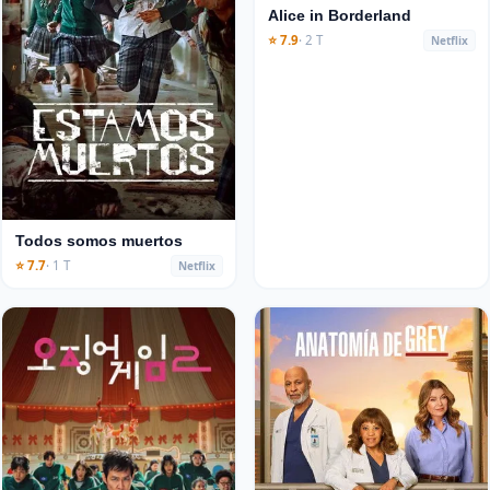
Alice in Borderland
⭐ 7.9
· 2 T
Netflix
Todos somos muertos
⭐ 7.7
· 1 T
Netflix