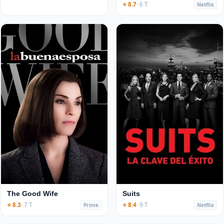
⭐ 8.7
· 6 T
Netflix
The Good Wife
Suits
⭐ 8.3
· 7 T
⭐ 8.4
· 9 T
Prime
Netflix