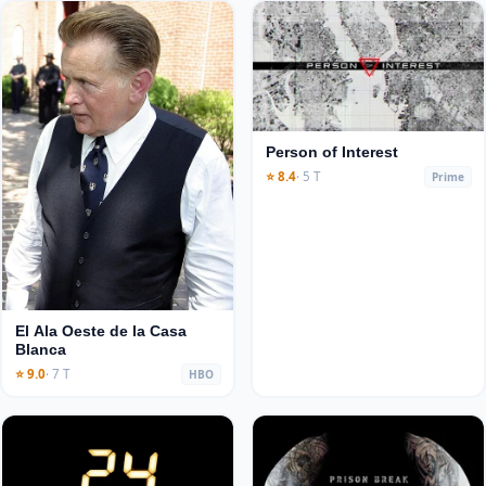
Person of Interest
⭐ 8.4
· 5 T
Prime
El Ala Oeste de la Casa
Blanca
⭐ 9.0
· 7 T
HBO