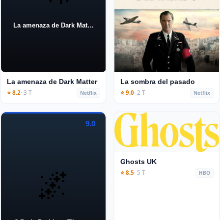
La amenaza de Dark Mat…
La amenaza de Dark Matter
La sombra del pasado
⭐ 8.2
· 3 T
⭐ 9.0
· 2 T
Netflix
Netflix
9.0
Ghosts UK
🌌
⭐ 8.5
· 5 T
HBO