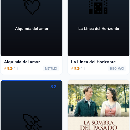
💘
🌆
Alquimia del amor
La Línea del Horizonte
Alquimia del amor
La Línea del Horizonte
⭐ 8.2
· 1 T
⭐ 9.2
· 1 T
NETFLIX
HBO MAX
8.2
🚀