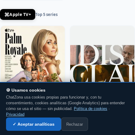
⌘
Apple TV+
Top 5 series
🍪 Usamos cookies
ChatZona usa cookies propias para funcionar y, con tu
consentimiento, cookies analíticas (Google Analytics) para entender
cómo se usa el sitio — sin publicidad.
Política de cookies
·
Privacidad
Rechazar
✓ Aceptar analíticas
Entrar al chat →
Palm Royale
Descargo de
Responsabilidad
⭐ 90.0
· 1 T