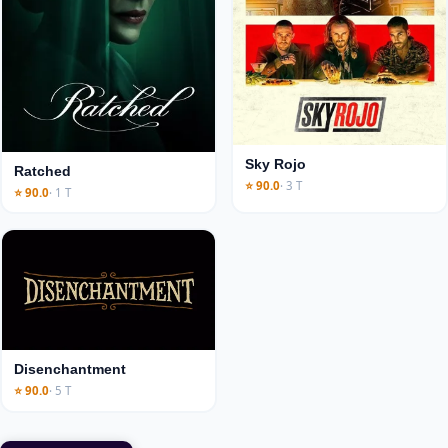
Sky Rojo
Ratched
⭐ 90.0
· 3 T
⭐ 90.0
· 1 T
Disenchantment
⭐ 90.0
· 5 T