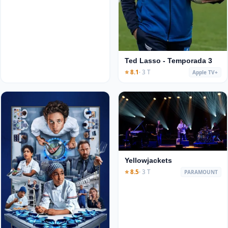
Ted Lasso - Temporada 3
⭐ 8.1
· 3 T
Apple TV+
Yellowjackets
⭐ 8.5
· 3 T
PARAMOUNT