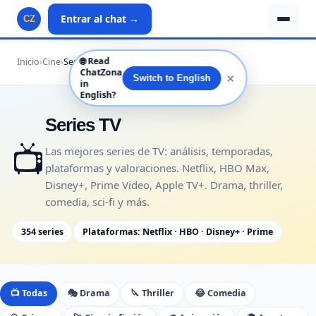
Entrar al chat →
CZ
🌐
Read
Inicio
›
Cine
›
Series
ChatZona
✕
Switch to English
in
English?
Series TV
📺
Las mejores series de TV: análisis, temporadas,
plataformas y valoraciones. Netflix, HBO Max,
Disney+, Prime Video, Apple TV+. Drama, thriller,
comedia, sci-fi y más.
354 series
Plataformas: Netflix · HBO · Disney+ · Prime
📺 Todas
🎭 Drama
🔪 Thriller
😂 Comedia