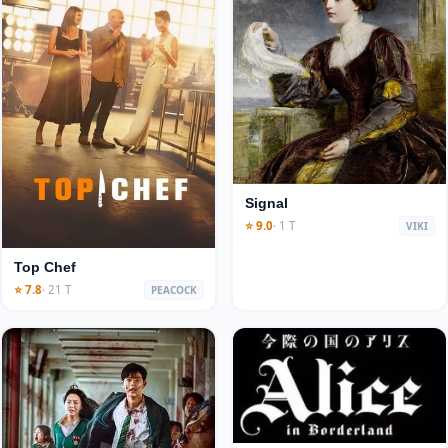
Signal
⭐ 9.0
· 1 T
VIKI
Top Chef
⭐ 7.8
· 21 T
PEACOCK