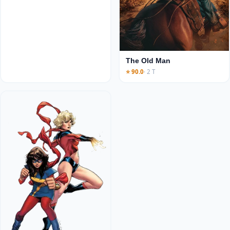
The Old Man
⭐ 90.0
· 2 T