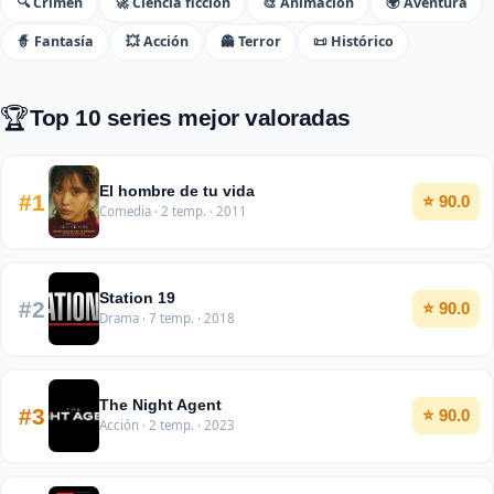
🔍 Crimen
🚀 Ciencia ficción
🎨 Animación
🌍 Aventura
🧙 Fantasía
💥 Acción
👻 Terror
📜 Histórico
🏆
Top 10 series mejor valoradas
El hombre de tu vida
#1
⭐ 90.0
Comedia · 2 temp. · 2011
Station 19
#2
⭐ 90.0
Drama · 7 temp. · 2018
The Night Agent
#3
⭐ 90.0
Acción · 2 temp. · 2023