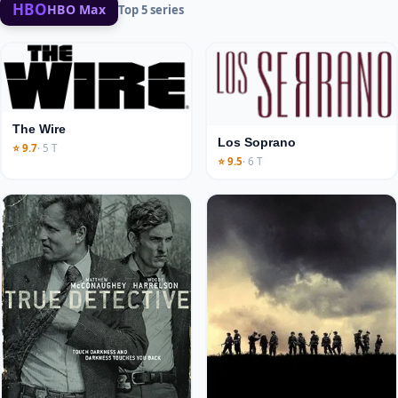
HBO
HBO Max
Top 5 series
The Wire
Los Soprano
⭐ 9.7
· 5 T
⭐ 9.5
· 6 T