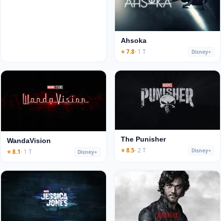
Ahsoka
⭐ 7.8
· 1 T
Disney+
The Punisher
WandaVision
⭐ 8.5
· 2 T
Disney+
⭐ 8.1
· 1 T
Disney+