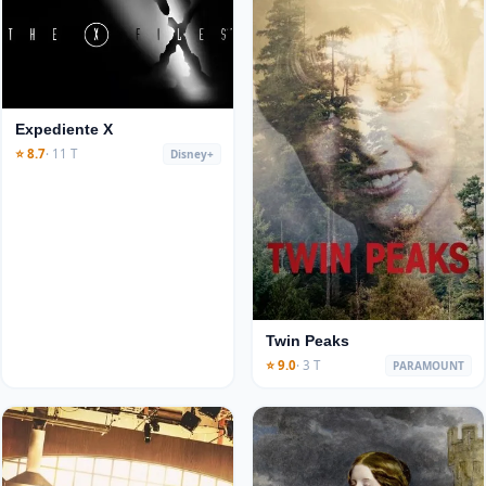
Expediente X
⭐ 8.7
· 11 T
Disney+
Twin Peaks
⭐ 9.0
· 3 T
PARAMOUNT