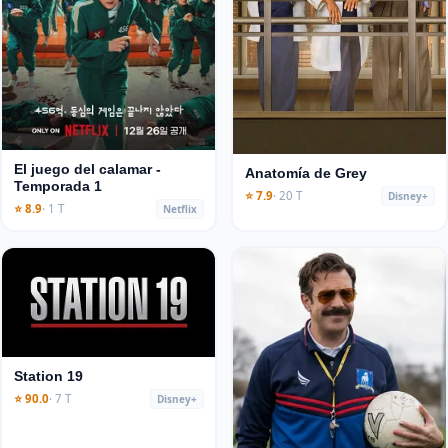
El juego del calamar -
Anatomía de Grey
Temporada 1
⭐ 7.9
· 20 T
Disney+
⭐ 8.9
· 1 T
Netflix
Station 19
⭐ 90.0
· 7 T
Disney+