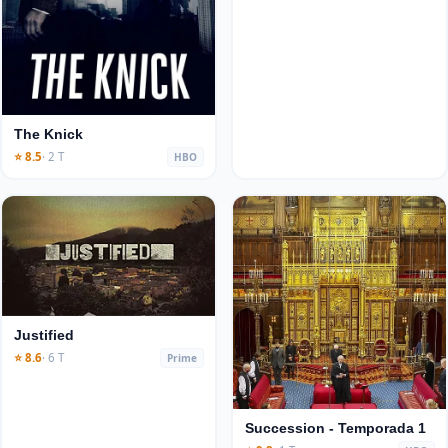
The Knick
⭐ 8.5
· 2 T
HBO
Justified
⭐ 8.6
· 6 T
Prime
Succession - Temporada 1