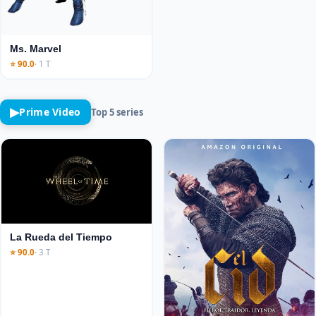
Ms. Marvel
⭐ 90.0
· 1 T
▶
Prime Video
Top 5 series
La Rueda del Tiempo
⭐ 90.0
· 3 T