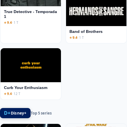
True Detective - Temporada
1
⭐ 9.4
· 1 T
Band of Brothers
⭐ 9.4
· 1 T
Curb Your Enthusiasm
⭐ 9.4
· 12 T
D+
Disney+
Top 5 series