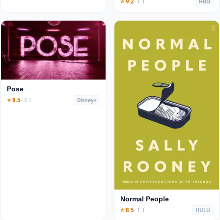
⭐ 9.2
· 1 T
HBO
Pose
⭐ 8.5
· 3 T
Disney+
Normal People
⭐ 8.5
· 1 T
HULU