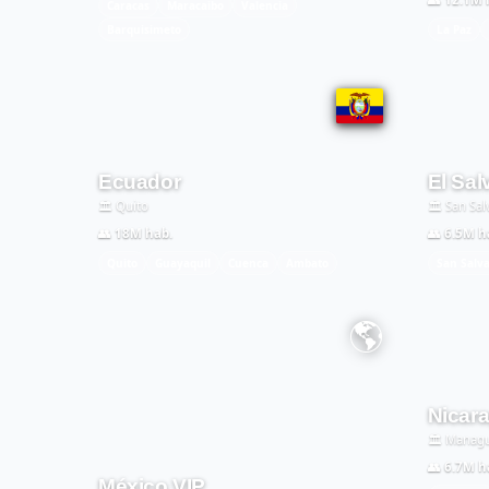
Caracas
Maracaibo
Valencia
Barquisimeto
La Paz
Ecuador
El Sal
🏛️ Quito
🏛️ San Sa
👥 18M hab.
👥 6.5M h
Quito
Guayaquil
Cuenca
Ambato
San Salv
🌎
Nicar
🏛️ Manag
👥 6.7M h
México VIP