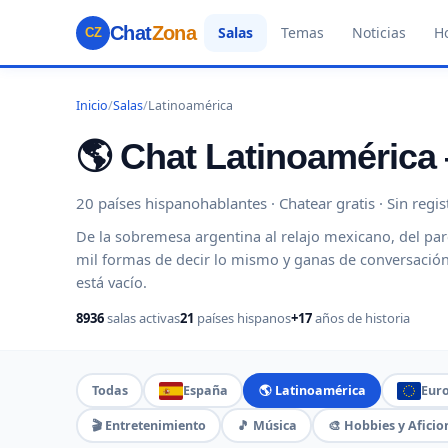
Chat
Zona
Salas
Temas
Noticias
H
CZ
Inicio
/
Salas
/
Latinoamérica
🌎 Chat Latinoamérica
20 países hispanohablantes · Chatear gratis · Sin reg
De la sobremesa argentina al relajo mexicano, del pa
mil formas de decir lo mismo y ganas de conversación
está vacío.
8936
salas activas
21
países hispanos
+17
años de historia
Todas
España
🌎 Latinoamérica
Eur
🎬 Entretenimiento
🎵 Música
🎨 Hobbies y Aficio