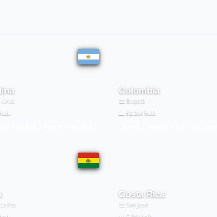
tina
Colombia
 Aires
🏛️ Bogotá
hab.
👥 52.2M hab.
ires
Córdoba
Rosario
Mendoza
Bogotá
Medellín
Cali
Barranqui
a
Costa Rica
 La Paz
🏛️ San José
hab.
👥 5.2M hab.