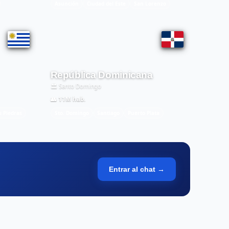
Asunción
Ciudad del Este
San Lorenzo
República Dominicana
🏛️ Santo Domingo
👥 11M hab.
s Piedras
Sto. Domingo
Santiago
Puerto Plata
Entrar al chat →