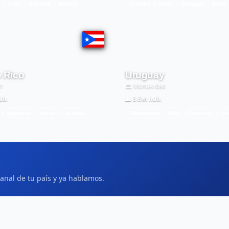
León
Granada
Masaya
Panamá
Colón
Santiago
David
o Rico
Uruguay
n
🏛️ Montevideo
ab.
👥 3.5M hab.
Bayamón
Ponce
Carolina
Montevideo
Salto
Paysandú
La
canal de tu país y ya hablamos.