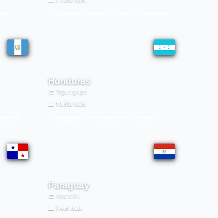
ago
La Habana
Santiago
Holguín
Camagüey
Honduras
🏛️ Tegucigalpa
👥 10.3M hab.
Escuintla
Tegucigalpa
San Pedro Sula
La Ceiba
Paraguay
🏛️ Asunción
👥 7.4M hab.