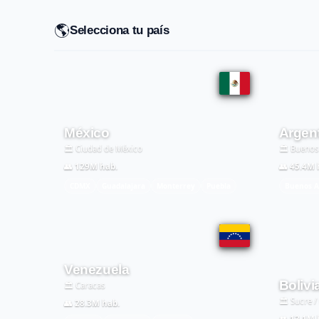
🌎
Selecciona tu país
México
Argen
🏛️ Ciudad de México
🏛️ Buenos
👥 129M hab.
👥 45.4M 
CDMX
Guadalajara
Monterrey
Puebla
Buenos A
Venezuela
Bolivi
🏛️ Caracas
🏛️ Sucre /
👥 28.3M hab.
👥 12.1M 