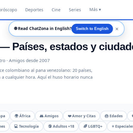
Más ▾
oróscopo
Deportes
Cine
Series
✕
🌐
Read ChatZona in English?
Switch to English
 — Países, estados y ciudad
istro · Amigos desde 2007
rce colombiano al pana venezolano: 20 países,
 a cualquier hora. Aquí el huso horario nunca
opa
🌍 África
👥 Amigos
❤️ Amor y Citas
🎂 Edades
nes
💻 Tecnología
🔞 Adultos +18
🌈 LGBTQ+
⭐ Especiale