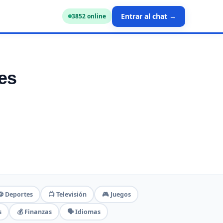
Entrar al chat →
3852
online
es
⚽ Deportes
📺 Televisión
🎮 Juegos
s
💰 Finanzas
🗣️ Idiomas