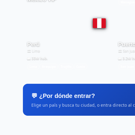
Managua
Perú
Puert
🏛️ Lima
🏛️ San Jua
👥 33M hab.
👥 3.2M h
Lima
Arequipa
Trujillo
Cusco
San Juan
💬 ¿Por dónde entrar?
Elige un país y busca tu ciudad, o entra directo al 