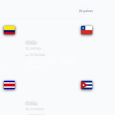
20 países
Chile
🏛️ Santiago
👥 19.1M hab.
Santiago
Valparaíso
Concepción
lla
Antofagasta
Cuba
🏛️ La Habana
👥 11.2M hab.