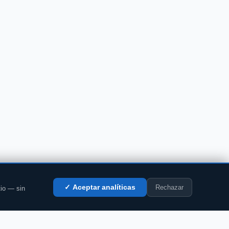
Rechazar
✓ Aceptar analíticas
tio — sin