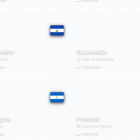
Santa Cruz
Cochabamba
Potosí
San José
Alajuela
Heredia
Cart
vador
Guatemala
lvador
🏛️ Guat. de Guatemala
ab.
👥 17.9M hab.
ador
Soyapango
Santa Ana
Guatemala City
Quetzaltenango
agua
Panamá
ua
🏛️ Ciudad de Panamá
ab.
👥 4.4M hab.