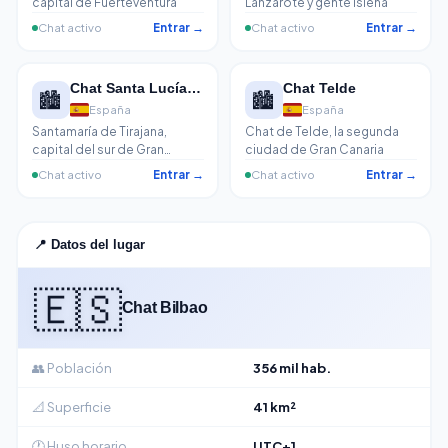
capital de Fuerteventura
Lanzarote y gente isleña
Chat activo
Entrar →
Chat activo
Entrar →
Chat Santa Lucía de Tirajana
Chat Telde
🏙️
🏙️
España
España
Santamaría de Tirajana,
Chat de Telde, la segunda
capital del sur de Gran
ciudad de Gran Canaria
Canaria. Maspalomas, San
Chat activo
Entrar →
Chat activo
Entrar →
Agustín y Playa del Inglés en
el mismo municipio con 350
días de sol.
📍 Datos del lugar
🇪🇸
Chat Bilbao
👥 Población
356 mil hab.
📐 Superficie
41 km²
🕐 Huso horario
UTC+1