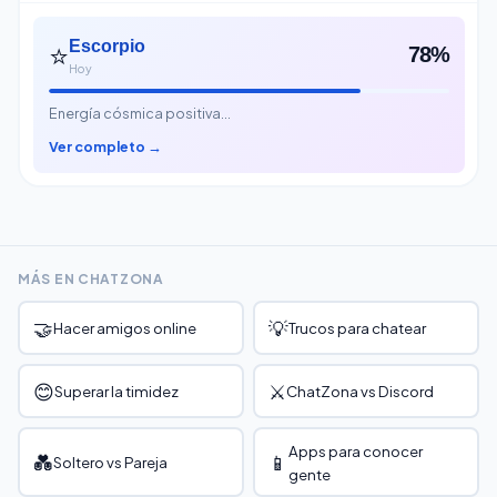
⭐
Escorpio
78%
Hoy
Energía cósmica positiva…
Ver completo →
MÁS EN CHATZONA
🤝
💡
Hacer amigos online
Trucos para chatear
😊
⚔️
Superar la timidez
ChatZona vs Discord
Apps para conocer
💑
📱
Soltero vs Pareja
gente