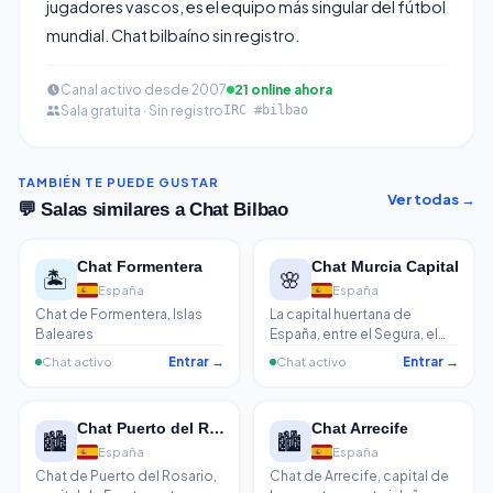
jugadores vascos, es el equipo más singular del fútbol
mundial. Chat bilbaíno sin registro.
Canal activo desde 2007
21 online ahora
Sala gratuita · Sin registro
IRC #bilbao
TAMBIÉN TE PUEDE GUSTAR
Ver todas →
💬 Salas similares a Chat Bilbao
Chat Formentera
Chat Murcia Capital
🏝️
🌸
España
España
Chat de Formentera, Islas
La capital huertana de
Baleares
España, entre el Segura, el
mar Menor y el mejor
Chat activo
Entrar →
Chat activo
Entrar →
melocotón del
mediterráneo. Murcianos
hablando de la Feria de
Chat Puerto del Rosario
Chat Arrecife
Septiembre y el zarangollo.
🏙️
🏙️
España
España
Chat de Puerto del Rosario,
Chat de Arrecife, capital de