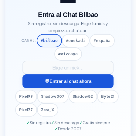
Entra al Chat Bilbao
Sin registro, sin descarga. Elige tu nick y
empieza a chatear.
CANAL:
#bilbao
#euskadi
#españa
#vizcaya
Tu nick para entrar al chat
💬
Entrar al chat ahora
Pixel99
Shadow007
Shadow82
Byte21
Pixel77
Zara_X
Sin registro
Sin descarga
Gratis siempre
Desde 2007