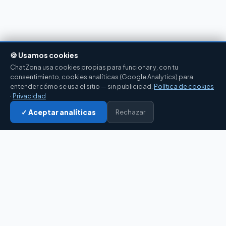
🍪 Usamos cookies
ChatZona usa cookies propias para funcionar y, con tu
consentimiento, cookies analíticas (Google Analytics) para
entender cómo se usa el sitio — sin publicidad.
Política de cookies
·
Privacidad
✓ Aceptar analíticas
Rechazar
Entrar al chat →
CZ
El portal de chat en español desde 2007.
Gratis, sin registro, para toda la comunidad
hispanohablante.