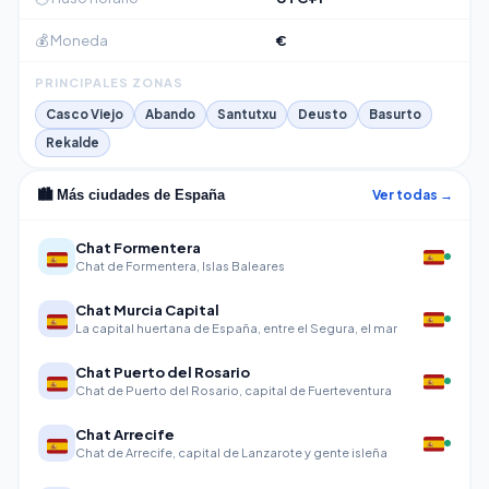
💰 Moneda
€
PRINCIPALES ZONAS
Casco Viejo
Abando
Santutxu
Deusto
Basurto
Rekalde
Ver todas →
🏙️ Más ciudades de España
Chat Formentera
Chat de Formentera, Islas Baleares
Chat Murcia Capital
La capital huertana de España, entre el Segura, el mar
Chat Puerto del Rosario
Chat de Puerto del Rosario, capital de Fuerteventura
Chat Arrecife
Chat de Arrecife, capital de Lanzarote y gente isleña