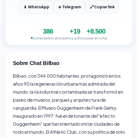
📱 WhatsApp
✈️ Telegram
🔗
Copiar link
386
+19
+8.500
conectados ahora
años activo
salas en total
Sobre Chat Bilbao
Bilbao, con 344.000 habitantes, protagonizó en los
años 90 la regeneración urbana más admirada del
mundo: la ría industrial contaminada se transformó en
paseo de museos, parques y arquitectura de
vanguardia. El Museo Guggenheim de Frank Gehry,
inaugurado en 1997, fue el detonante del "efecto
Guggenheim" que han intentado imitar ciudades de
todo el mundo. El Athletic Club, con su política de solo