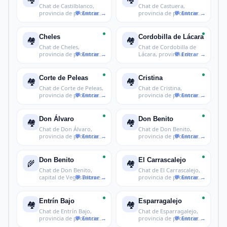
Chat de Castilblanco,
Chat de Castuera,
provincia de provincia
provincia de provincia
de Bada
de Badajoz
Cheles
Cordobilla de Lácara
🏘️
🏘️
Chat de Cheles,
Chat de Cordobilla de
provincia de provincia
Lácara, provincia de
de Badajoz
provincia
Corte de Peleas
Cristina
🏘️
🏘️
Chat de Corte de Peleas,
Chat de Cristina,
provincia de provincia
provincia de provincia
de B
de Badajoz
Don Álvaro
Don Benito
🏘️
🏘️
Chat de Don Álvaro,
Chat de Don Benito,
provincia de provincia
provincia de provincia
de Badajo
de Badajo
Don Benito
El Carrascalejo
🌾
🏘️
Chat de Don Benito,
Chat de El Carrascalejo,
capital de Vegas Altas en
provincia de provincia
Badajo
de B
Entrín Bajo
Esparragalejo
🏘️
🏘️
Chat de Entrín Bajo,
Chat de Esparragalejo,
provincia de provincia
provincia de provincia
de Badaj
de Bad