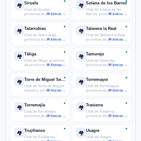
Siruela
Solana de los Barros
🏘️
🏘️
Chat de Siruela,
Chat de Solana de los
provincia de provincia
Barros, provincia de
de Badajoz
provincia
Talarrubias
Talavera la Real
🏘️
🏘️
Chat de Talarrubias,
Chat de Talavera la Real,
provincia de provincia
provincia de provincia
de Badaj
de
Táliga
Tamurejo
🏘️
🏘️
Chat de Táliga, provincia
Chat de Tamurejo,
de provincia de Badajoz
provincia de provincia
de Badajoz
Torre de Miguel Sesmero
Torremayor
🏘️
🏘️
Chat de Torre de Miguel
Chat de Torremayor,
Sesmero, provincia de
provincia de provincia
provin
de Badajo
Torremejía
Trasierra
🏘️
🏘️
Chat de Torremejía,
Chat de Trasierra,
provincia de provincia
provincia de provincia
de Badajo
de Badajoz
Trujillanos
Usagre
🏘️
🏘️
Chat de Trujillanos,
Chat de Usagre,