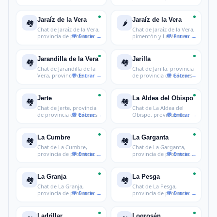
de Cácer
de Cáceres
Jaraíz de la Vera
Jaraíz de la Vera
🏘️
🌶️
Chat de Jaraíz de la Vera,
Chat de Jaraíz de la Vera,
provincia de provincia
pimentón y La Vera en
de
Các
Jarandilla de la Vera
Jarilla
🏘️
🏘️
Chat de Jarandilla de la
Chat de Jarilla, provincia
Vera, provincia de
de provincia de Cáceres
provinci
Jerte
La Aldea del Obispo
🏘️
🏘️
Chat de Jerte, provincia
Chat de La Aldea del
de provincia de Cáceres
Obispo, provincia de
provincia
La Cumbre
La Garganta
🏘️
🏘️
Chat de La Cumbre,
Chat de La Garganta,
provincia de provincia
provincia de provincia
de Cáceres
de Cácer
La Granja
La Pesga
🏘️
🏘️
Chat de La Granja,
Chat de La Pesga,
provincia de provincia
provincia de provincia
de Cáceres
de Cáceres
Ladrillar
Logrosán