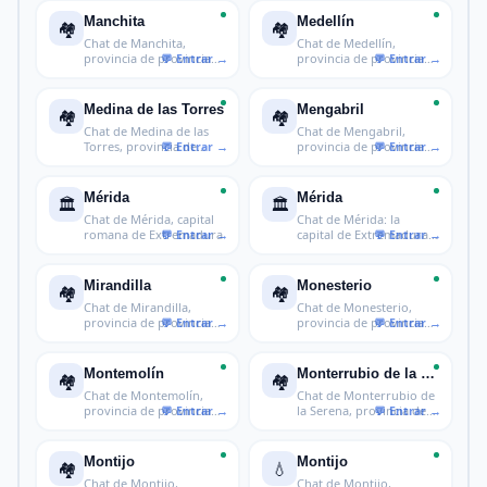
Manchita
Medellín
🏘️
🏘️
Chat de Manchita,
Chat de Medellín,
provincia de provincia
provincia de provincia
de Badajoz
de Badajoz
Medina de las Torres
Mengabril
🏘️
🏘️
Chat de Medina de las
Chat de Mengabril,
Torres, provincia de
provincia de provincia
provincia
de Badajoz
Mérida
Mérida
🏛️
🏛️
Chat de Mérida, capital
Chat de Mérida: la
romana de Extremadura
capital de Extremadura,
la Roma d
Mirandilla
Monesterio
🏘️
🏘️
Chat de Mirandilla,
Chat de Monesterio,
provincia de provincia
provincia de provincia
de Badajo
de Badajo
Montemolín
Monterrubio de la Serena
🏘️
🏘️
Chat de Montemolín,
Chat de Monterrubio de
provincia de provincia
la Serena, provincia de
de Badajo
provi
Montijo
Montijo
🏘️
💧
Chat de Montijo,
Chat de Montijo,