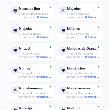
provincia de
de Cáceres
Mesas de Ibor
Miajadas
🏘️
🌾
Chat de Mesas de Ibor,
Chat de Miajadas,
provincia de provincia
municipio de Las Vegas
de Các
cacereñas
Miajadas
Millanes
🏘️
🏘️
Chat de Miajadas,
Chat de Millanes,
provincia de provincia
provincia de provincia
de Cáceres
de Cáceres
Mirabel
Mohedas de Granadilla
🏘️
🏘️
Chat de Mirabel,
Chat de Mohedas de
provincia de provincia
Granadilla, provincia de
de Cáceres
provinci
Monroy
Montánchez
🏘️
🏘️
Chat de Monroy,
Chat de Montánchez,
provincia de provincia
provincia de provincia
de Cáceres
de Cácere
Montehermoso
Montehermoso
👒
🏘️
Chat de Montehermoso,
Chat de Montehermoso,
sombrero y tradición en
provincia de provincia
Cácere
de Cáce
Moraleja
Morcillo
🏘️
🏘️