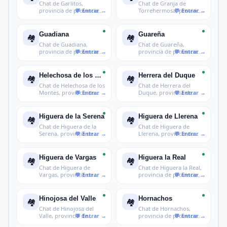
Chat de Garlitos,
Chat de Granja de
provincia de provincia
Torrehermosa, provincia
de Badajoz
de provinc
Guadiana
Guareña
🏘️
🏘️
Chat de Guadiana,
Chat de Guareña,
provincia de provincia
provincia de provincia
de Badajoz
de Badajoz
Helechosa de los Montes
Herrera del Duque
🏘️
🏘️
Chat de Helechosa de los
Chat de Herrera del
Montes, provincia de
Duque, provincia de
provin
provincia de
Higuera de la Serena
Higuera de Llerena
🏘️
🏘️
Chat de Higuera de la
Chat de Higuera de
Serena, provincia de
Llerena, provincia de
provincia
provincia d
Higuera de Vargas
Higuera la Real
🏘️
🏘️
Chat de Higuera de
Chat de Higuera la Real,
Vargas, provincia de
provincia de provincia
provincia de
de B
Hinojosa del Valle
Hornachos
🏘️
🏘️
Chat de Hinojosa del
Chat de Hornachos,
Valle, provincia de
provincia de provincia
provincia d
de Badajoz