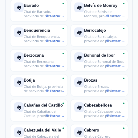
Barrado
Belvís de Monroy
🏘️
🏘️
Chat de Barrado,
Chat de Belvís de
provincia de provincia
Monroy, provincia de
de Cáceres
provincia de
Benquerencia
Berrocalejo
🏘️
🏘️
Chat de Benquerencia,
Chat de Berrocalejo,
provincia de provincia
provincia de provincia
de Cáce
de Cácer
Berzocana
Bohonal de Ibor
🏘️
🏘️
Chat de Berzocana,
Chat de Bohonal de Ibor,
provincia de provincia
provincia de provincia
de Cáceres
de C
Botija
Brozas
🏘️
🏘️
Chat de Botija, provincia
Chat de Brozas,
de provincia de Cáceres
provincia de provincia
de Cáceres
Cabañas del Castillo
Cabezabellosa
🏘️
🏘️
Chat de Cabañas del
Chat de Cabezabellosa,
Castillo, provincia de
provincia de provincia
provincia
de Các
Cabezuela del Valle
Cabrero
🏘️
🏘️
Chat de Cabezuela del
Chat de Cabrero,