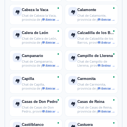
provincia
provincia de B
Cabeza la Vaca
Calamonte
🏘️
🏘️
Chat de Cabeza la Vaca,
Chat de Calamonte,
provincia de provincia
provincia de provincia
de Ba
de Badajoz
Calera de León
Calzadilla de los Barros
🏘️
🏘️
Chat de Calera de León,
Chat de Calzadilla de los
provincia de provincia
Barros, provincia de
de Ba
provi
Campanario
Campillo de Llerena
🏘️
🏘️
Chat de Campanario,
Chat de Campillo de
provincia de provincia
Llerena, provincia de
de Badajo
provincia
Capilla
Carmonita
🏘️
🏘️
Chat de Capilla,
Chat de Carmonita,
provincia de provincia
provincia de provincia
de Badajoz
de Badajoz
Casas de Don Pedro
Casas de Reina
🏘️
🏘️
Chat de Casas de Don
Chat de Casas de Reina,
Pedro, provincia de
provincia de provincia
provincia d
de Ba
Castilblanco
Castuera
🏘️
🏘️