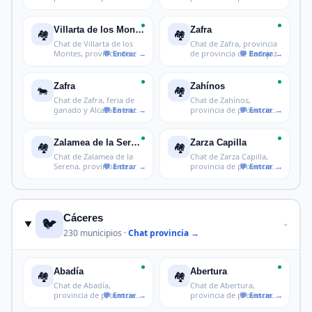
de Ba
de Ba
Villarta de los Montes
Zafra
🏘️
🏘️
Chat de Villarta de los
Chat de Zafra, provincia
Montes, provincia de
de provincia de Badajoz
provinc
Zafra
Zahínos
🐄
🏘️
Chat de Zafra, feria de
Chat de Zahínos,
ganado y Alcazaba en
provincia de provincia
Badajoz
de Badajoz
Zalamea de la Serena
Zarza Capilla
🏘️
🏘️
Chat de Zalamea de la
Chat de Zarza Capilla,
Serena, provincia de
provincia de provincia
provincia
de Bad
Cáceres
🐦
›
230 municipios ·
Chat provincia →
Abadía
Abertura
🏘️
🏘️
Chat de Abadía,
Chat de Abertura,
provincia de provincia
provincia de provincia
de Cáceres
de Cáceres