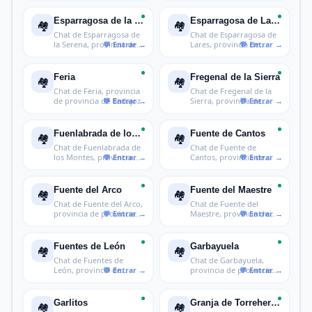
Esparragosa de la Serena
Esparragosa de Lares
🏘️
🏘️
Chat de Esparragosa de
Chat de Esparragosa de
la Serena, provincia de
Lares, provincia de
provi
provincia
Feria
Fregenal de la Sierra
🏘️
🏘️
Chat de Feria, provincia
Chat de Fregenal de la
de provincia de Badajoz
Sierra, provincia de
provinci
Fuenlabrada de los Montes
Fuente de Cantos
🏘️
🏘️
Chat de Fuenlabrada de
Chat de Fuente de
los Montes, provincia de
Cantos, provincia de
prov
provincia de
Fuente del Arco
Fuente del Maestre
🏘️
🏘️
Chat de Fuente del Arco,
Chat de Fuente del
provincia de provincia
Maestre, provincia de
de B
provincia d
Fuentes de León
Garbayuela
🏘️
🏘️
Chat de Fuentes de
Chat de Garbayuela,
León, provincia de
provincia de provincia
provincia de B
de Badajo
Garlitos
Granja de Torrehermosa
🏘️
🏘️