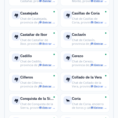
Castañar, provincia de
Monte, provincia de
provincia d
provincia de C
Casatejada
Casillas de Coria
🏘️
🏘️
Chat de Casatejada,
Chat de Casillas de
provincia de provincia
Coria, provincia de
de Cácere
provincia de
Castañar de Ibor
Ceclavín
🏘️
🏘️
Chat de Castañar de
Chat de Ceclavín,
Ibor, provincia de
provincia de provincia
provincia de
de Cáceres
Cedillo
Cerezo
🏘️
🏘️
Chat de Cedillo,
Chat de Cerezo,
provincia de provincia
provincia de provincia
de Cáceres
de Cáceres
Cilleros
Collado de la Vera
🏘️
🏘️
Chat de Cilleros,
Chat de Collado de la
provincia de provincia
Vera, provincia de
de Cáceres
provincia d
Conquista de la Sierra
Coria
🏘️
🐂
Chat de Conquista de la
Chat de Coria, encierro
Sierra, provincia de
de toros y catedral en
provinc
Cácer