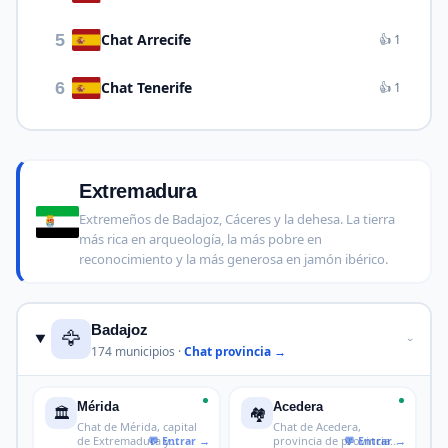
5
Chat Arrecife
👍 1
6
Chat Tenerife
👍 1
Extremadura
Extremeños de Badajoz, Cáceres y la dehesa. La tierra
más rica en arqueología, la más pobre en
reconocimiento y la más generosa en jamón ibérico.
Badajoz
🦅
›
174 municipios ·
Chat provincia →
Mérida
Acedera
🏛️
🏘️
Chat de Mérida, capital
Chat de Acedera,
de Extremadura y
provincia de provincia