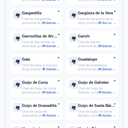
de Cáceres
provincia de
Gargantilla
Gargüera de la Vera
🏘️
🏘️
Chat de Gargantilla,
Chat de Gargüera de la
provincia de provincia
Vera, provincia de
de Cácer
provincia
Garrovillas de Alconétar
Garvín
🏘️
🏘️
Chat de Garrovillas de
Chat de Garvín,
Alconétar, provincia de
provincia de provincia
provi
de Cáceres
Gata
Guadalupe
🏘️
🏘️
Chat de Gata, provincia
Chat de Guadalupe,
de provincia de Cáceres
provincia de provincia
de Cáceres
Guijo de Coria
Guijo de Galisteo
🏘️
🏘️
Chat de Guijo de Coria,
Chat de Guijo de
provincia de provincia
Galisteo, provincia de
de Cá
provincia de
Guijo de Granadilla
Guijo de Santa Bárbara
🏘️
🏘️
Chat de Guijo de
Chat de Guijo de Santa
Granadilla, provincia de
Bárbara, provincia de
provincia
provinc