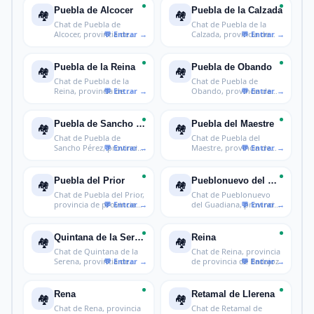
Puebla de Alcocer
Puebla de la Calzada
🏘️
🏘️
Chat de Puebla de
Chat de Puebla de la
Alcocer, provincia de
Calzada, provincia de
provincia de
provincia
Puebla de la Reina
Puebla de Obando
🏘️
🏘️
Chat de Puebla de la
Chat de Puebla de
Reina, provincia de
Obando, provincia de
provincia d
provincia de
Puebla de Sancho Pérez
Puebla del Maestre
🏘️
🏘️
Chat de Puebla de
Chat de Puebla del
Sancho Pérez, provincia
Maestre, provincia de
de provinc
provincia d
Puebla del Prior
Pueblonuevo del Guadiana
🏘️
🏘️
Chat de Puebla del Prior,
Chat de Pueblonuevo
provincia de provincia
del Guadiana, provincia
de
de provi
Quintana de la Serena
Reina
🏘️
🏘️
Chat de Quintana de la
Chat de Reina, provincia
Serena, provincia de
de provincia de Badajoz
provinci
Rena
Retamal de Llerena
🏘️
🏘️
Chat de Rena, provincia
Chat de Retamal de