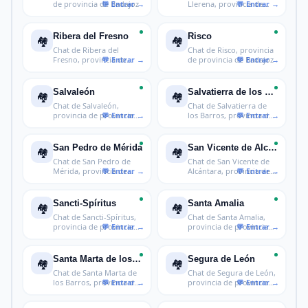
de provincia de Badajoz
Llerena, provincia de
provincia d
Ribera del Fresno
Risco
🏘️
🏘️
Chat de Ribera del
Chat de Risco, provincia
Fresno, provincia de
de provincia de Badajoz
provincia de
Salvaleón
Salvatierra de los Barros
🏘️
🏘️
Chat de Salvaleón,
Chat de Salvatierra de
provincia de provincia
los Barros, provincia de
de Badajoz
prov
San Pedro de Mérida
San Vicente de Alcántara
🏘️
🏘️
Chat de San Pedro de
Chat de San Vicente de
Mérida, provincia de
Alcántara, provincia de
provincia
provi
Sancti-Spíritus
Santa Amalia
🏘️
🏘️
Chat de Sancti-Spíritus,
Chat de Santa Amalia,
provincia de provincia
provincia de provincia
de B
de Bada
Santa Marta de los Barros
Segura de León
🏘️
🏘️
Chat de Santa Marta de
Chat de Segura de León,
los Barros, provincia de
provincia de provincia
prov
de Ba