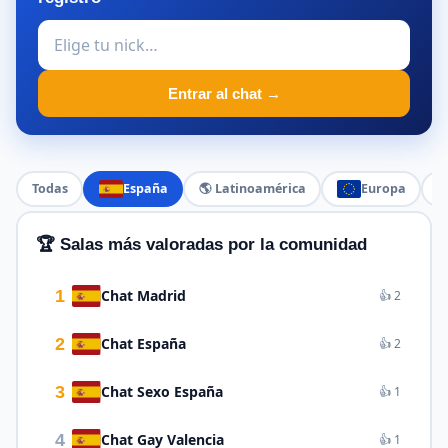
Entrar al chat →
Todas
España
🌎 Latinoamérica
Europa

🏆 Salas más valoradas por la comunidad
1
Chat Madrid
👍 2
2
Chat España
👍 2
3
Chat Sexo España
👍 1
4
Chat Gay Valencia
👍 1