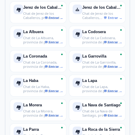
Jerez de los Caballeros
Jerez de los Caballeros
🏘️
⛪
Chat de Jerez de los
Chat de Jerez de los
Caballeros, provincia de
Caballeros,
provin
conquistadores y Te
La Albuera
La Codosera
🏘️
🏘️
Chat de La Albuera,
Chat de La Codosera,
provincia de provincia
provincia de provincia
de Badajo
de Badaj
La Coronada
La Garrovilla
🏘️
🏘️
Chat de La Coronada,
Chat de La Garrovilla,
provincia de provincia
provincia de provincia
de Badaj
de Bad
La Haba
La Lapa
🏘️
🏘️
Chat de La Haba,
Chat de La Lapa,
provincia de provincia
provincia de provincia
de Badajoz
de Badajoz
La Morera
La Nava de Santiago
🏘️
🏘️
Chat de La Morera,
Chat de La Nava de
provincia de provincia
Santiago, provincia de
de Badajoz
provincia
La Parra
La Roca de la Sierra
🏘️
🏘️