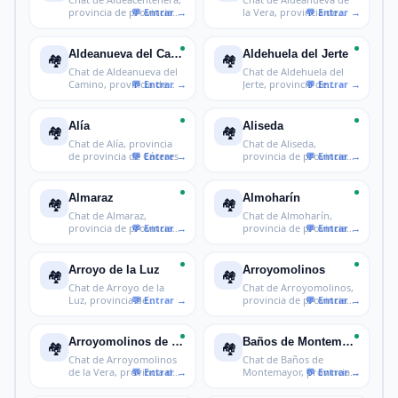
provincia de provincia
la Vera, provincia de
de Cá
provinci
Aldeanueva del Camino
Aldehuela del Jerte
🏘️
🏘️
Chat de Aldeanueva del
Chat de Aldehuela del
Camino, provincia de
Jerte, provincia de
provinci
provincia
Alía
Aliseda
🏘️
🏘️
Chat de Alía, provincia
Chat de Aliseda,
de provincia de Cáceres
provincia de provincia
de Cáceres
Almaraz
Almoharín
🏘️
🏘️
Chat de Almaraz,
Chat de Almoharín,
provincia de provincia
provincia de provincia
de Cáceres
de Cáceres
Arroyo de la Luz
Arroyomolinos
🏘️
🏘️
Chat de Arroyo de la
Chat de Arroyomolinos,
Luz, provincia de
provincia de provincia
provincia de
de Các
Arroyomolinos de la Vera
Baños de Montemayor
🏘️
🏘️
Chat de Arroyomolinos
Chat de Baños de
de la Vera, provincia de
Montemayor, provincia
provi
de provincia