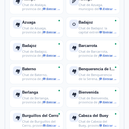
🏘️
🌾
Chat de Atalaya,
Chat de Azuaga,
provincia de provincia
municipio del sur de
de Badajoz
Badajoz
Azuaga
Badajoz
🏘️
🌻
Chat de Azuaga,
Chat de Badajoz: la
provincia de provincia
capital extremeña más
de Badajoz
grande, la
Badajoz
Barcarrota
🏘️
🏘️
Chat de Badajoz,
Chat de Barcarrota,
provincia de provincia
provincia de provincia
de Badajoz
de Badajo
Baterno
Benquerencia de la Serena
🏘️
🏘️
Chat de Baterno,
Chat de Benquerencia
provincia de provincia
de la Serena, provincia
de Badajoz
de prov
Berlanga
Bienvenida
🏘️
🏘️
Chat de Berlanga,
Chat de Bienvenida,
provincia de provincia
provincia de provincia
de Badajoz
de Badajo
Burguillos del Cerro
Cabeza del Buey
🏘️
🏘️
Chat de Burguillos del
Chat de Cabeza del
Cerro, provincia de
Buey, provincia de