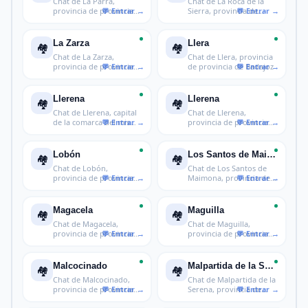
Chat de La Parra,
Chat de La Roca de la
provincia de provincia
Sierra, provincia de
de Badajoz
provincia
La Zarza
Llera
🏘️
🏘️
Chat de La Zarza,
Chat de Llera, provincia
provincia de provincia
de provincia de Badajoz
de Badajoz
Llerena
Llerena
🏘️
🏘️
Chat de Llerena, capital
Chat de Llerena,
de la comarca del mismo
provincia de provincia
nom
de Badajoz
Lobón
Los Santos de Maimona
🏘️
🏘️
Chat de Lobón,
Chat de Los Santos de
provincia de provincia
Maimona, provincia de
de Badajoz
provinci
Magacela
Maguilla
🏘️
🏘️
Chat de Magacela,
Chat de Maguilla,
provincia de provincia
provincia de provincia
de Badajoz
de Badajoz
Malcocinado
Malpartida de la Serena
🏘️
🏘️
Chat de Malcocinado,
Chat de Malpartida de la
provincia de provincia
Serena, provincia de
de Badaj
provin