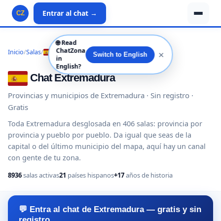
Entrar al chat →
CZ
🌐
Read
ChatZona
Inicio
/
Salas
/
España
/
Extremadura
✕
Switch to English
in
English?
Chat Extremadura
Provincias y municipios de Extremadura · Sin registro ·
Gratis
Toda Extremadura desglosada en 406 salas: provincia por
provincia y pueblo por pueblo. Da igual que seas de la
capital o del último municipio del mapa, aquí hay un canal
con gente de tu zona.
8936
salas activas
21
países hispanos
+17
años de historia
💬 Entra al chat de Extremadura — gratis y sin
registro