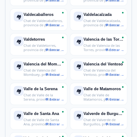
provincia de provincia
provincia de provincia
de Badaj
de Badajoz
Valdecaballeros
Valdelacalzada
🏘️
🏘️
Chat de Valdecaballeros,
Chat de Valdelacalzada,
provincia de provincia
provincia de provincia
de B
de Ba
Valdetorres
Valencia de las Torres
🏘️
🏘️
Chat de Valdetorres,
Chat de Valencia de las
provincia de provincia
Torres, provincia de
de Badaj
provinc
Valencia del Mombuey
Valencia del Ventoso
🏘️
🏘️
Chat de Valencia del
Chat de Valencia del
Mombuey, provincia de
Ventoso, provincia de
provincia
provincia
Valle de la Serena
Valle de Matamoros
🏘️
🏘️
Chat de Valle de la
Chat de Valle de
Serena, provincia de
Matamoros, provincia
provincia d
de provincia d
Valle de Santa Ana
Valverde de Burguillos
🏘️
🏘️
Chat de Valle de Santa
Chat de Valverde de
Ana, provincia de
Burguillos, provincia de
provincia d
provinc