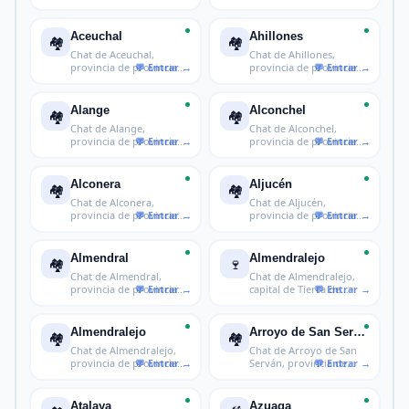
ciudad roma
de Badajoz
Aceuchal
Ahillones
🏘️
🏘️
Chat de Aceuchal,
Chat de Ahillones,
provincia de provincia
provincia de provincia
de Badajoz
de Badajoz
Alange
Alconchel
🏘️
🏘️
Chat de Alange,
Chat de Alconchel,
provincia de provincia
provincia de provincia
de Badajoz
de Badajoz
Alconera
Aljucén
🏘️
🏘️
Chat de Alconera,
Chat de Aljucén,
provincia de provincia
provincia de provincia
de Badajoz
de Badajoz
Almendral
Almendralejo
🏘️
🍷
Chat de Almendral,
Chat de Almendralejo,
provincia de provincia
capital de Tierra de
de Badajoz
Barros en
Almendralejo
Arroyo de San Serván
🏘️
🏘️
Chat de Almendralejo,
Chat de Arroyo de San
provincia de provincia
Serván, provincia de
de Bada
provincia
Atalaya
Azuaga