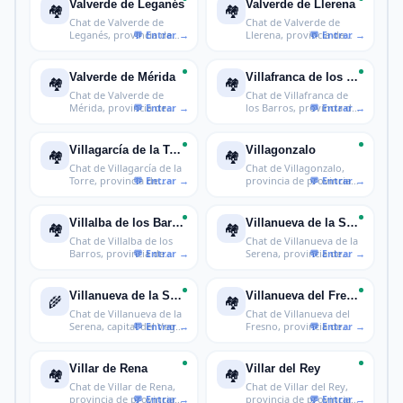
Valverde de Leganés
Valverde de Llerena
🏘️
🏘️
Chat de Valverde de
Chat de Valverde de
Leganés, provincia de
Llerena, provincia de
provincia
provincia
Valverde de Mérida
Villafranca de los Barros
🏘️
🏘️
Chat de Valverde de
Chat de Villafranca de
Mérida, provincia de
los Barros, provincia de
provincia d
prov
Villagarcía de la Torre
Villagonzalo
🏘️
🏘️
Chat de Villagarcía de la
Chat de Villagonzalo,
Torre, provincia de
provincia de provincia
provin
de Bada
Villalba de los Barros
Villanueva de la Serena
🏘️
🏘️
Chat de Villalba de los
Chat de Villanueva de la
Barros, provincia de
Serena, provincia de
provinc
provin
Villanueva de la Serena
Villanueva del Fresno
🌾
🏘️
Chat de Villanueva de la
Chat de Villanueva del
Serena, capital del Vegas
Fresno, provincia de
A
provinci
Villar de Rena
Villar del Rey
🏘️
🏘️
Chat de Villar de Rena,
Chat de Villar del Rey,
provincia de provincia
provincia de provincia