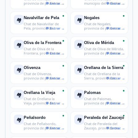
provincia de provincia
municipio del embalse
de Badajoz
en Badajoz
Navalvillar de Pela
Nogales
🏘️
🏘️
Chat de Navalvillar de
Chat de Nogales,
Pela, provincia de
provincia de provincia
provincia
de Badajoz
Oliva de la Frontera
Oliva de Mérida
🏘️
🏘️
Chat de Oliva de la
Chat de Oliva de Mérida,
Frontera, provincia de
provincia de provincia
provincia
de B
Olivenza
Orellana de la Sierra
🏘️
🏘️
Chat de Olivenza,
Chat de Orellana de la
provincia de provincia
Sierra, provincia de
de Badajoz
provinci
Orellana la Vieja
Palomas
🏘️
🏘️
Chat de Orellana la
Chat de Palomas,
Vieja, provincia de
provincia de provincia
provincia de
de Badajoz
Peñalsordo
Peraleda del Zaucejo
🏘️
🏘️
Chat de Peñalsordo,
Chat de Peraleda del
provincia de provincia
Zaucejo, provincia de
de Badajo
provincia