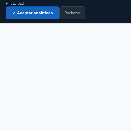
Privacidad
Rechazar
✓ Aceptar analíticas
Entrar al chat →
CZ
El portal de chat en español desde 2007.
Gratis, sin registro, para toda la comunidad
hispanohablante.
Español
English
CHAT
Todas las salas
Chat gratis
Chat sin registro