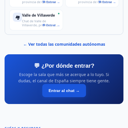
provincia de Cantabria
provincia de Cantabria
Valle de Villaverde
🏘️
Chat de Valle de
Villaverde, provincia de
Cantabria
← Ver todas las comunidades autónomas
💬 ¿Por dónde entrar?
Escoge la sala que más se acerque a lo tuyo. Si
dudas, el canal de España siempre tiene gente.
Entrar al chat →