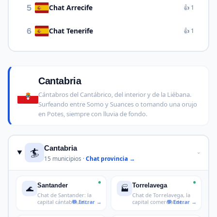
5
Chat Arrecife
👍 1
6
Chat Tenerife
👍 1
Cantabria
Cántabros del Cantábrico, del interior y de la Liébana.
Surfeando entre Somo y Suances o tomando una orujo
en Potes, siempre con lluvia de fondo.
Cantabria
🏄
›
15 municipios ·
Chat provincia →
Santander
Torrelavega
🌊
🏭
Chat de Santander: la
Chat de Torrelavega, la
capital cántabra, el
capital comercial de
Palacio d
Cantabr