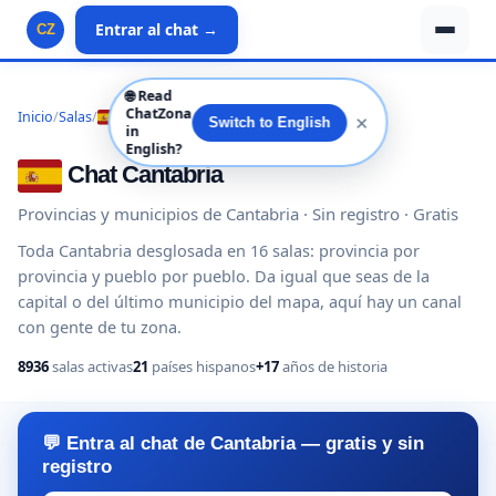
Entrar al chat →
CZ
🌐
Read
ChatZona
Inicio
/
Salas
/
España
/
Cantabria
✕
Switch to English
in
English?
Chat Cantabria
Provincias y municipios de Cantabria · Sin registro · Gratis
Toda Cantabria desglosada en 16 salas: provincia por
provincia y pueblo por pueblo. Da igual que seas de la
capital o del último municipio del mapa, aquí hay un canal
con gente de tu zona.
8936
salas activas
21
países hispanos
+17
años de historia
💬 Entra al chat de Cantabria — gratis y sin
registro