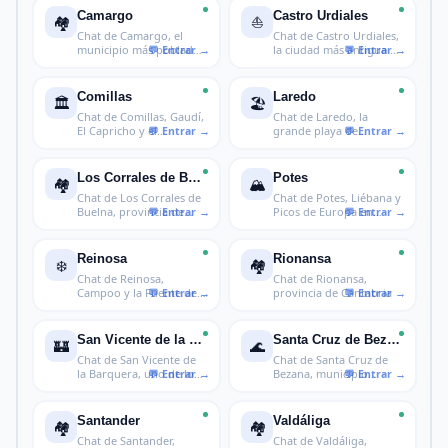
Camargo
Castro Urdiales
🏘️
⛵
Chat de Camargo, el
Chat de Castro Urdiales,
municipio más poblado
la ciudad más antigua de
de Cantabr
Ca
Comillas
Laredo
🏛️
🏖️
Chat de Comillas, Gaudí,
Chat de Laredo, la
El Capricho y el
grande playa de
Cantábrico
Cantabria
Los Corrales de Buelna
Potes
🏘️
🏔️
Chat de Los Corrales de
Chat de Potes, Liébana y
Buelna, provincia de
Picos de Europa en
Cantabr
Cantabri
Reinosa
Rionansa
❄️
🏘️
Chat de Reinosa,
Chat de Rionansa,
Campoo y la Fuente del
provincia de Cantabria
Ebro en Cant
San Vicente de la Barquera
Santa Cruz de Bezana
🏰
🌊
Chat de San Vicente de
Chat de Santa Cruz de
la Barquera, uno de los
Bezana, municipio
puebl
residencial
Santander
Valdáliga
🏘️
🏘️
Chat de Santander,
Chat de Valdáliga,