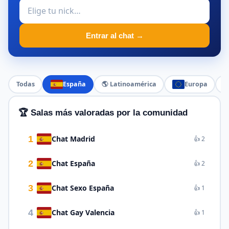
Entrar al chat →
Todas
España
🌎 Latinoamérica
Europa

🏆 Salas más valoradas por la comunidad
1
Chat Madrid
👍 2
2
Chat España
👍 2
3
Chat Sexo España
👍 1
4
Chat Gay Valencia
👍 1