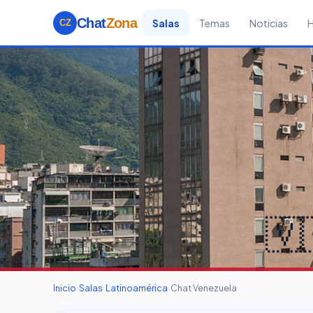
Chat
Zona
Salas
Temas
Noticias
CZ
🇻
Inicio
›
Salas
›
Latinoamérica
›
Chat Venezuela