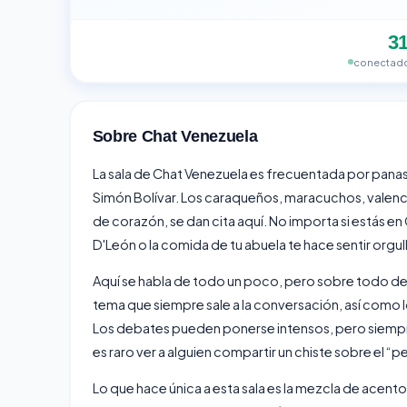
3
conectado
Sobre Chat Venezuela
La sala de Chat Venezuela es frecuentada por panas 
Simón Bolívar. Los caraqueños, maracuchos, valenc
de corazón, se dan cita aquí. No importa si estás en 
D'León o la comida de tu abuela te hace sentir orgullo
Aquí se habla de todo un poco, pero sobre todo de po
tema que siempre sale a la conversación, así como los
Los debates pueden ponerse intensos, pero siempre
es raro ver a alguien compartir un chiste sobre el 
Lo que hace única a esta sala es la mezcla de acentos