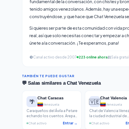
fundamental de la conversación, con chistes y bro
tenido amigos venezolanos. Además, hay una especi
construyéndose, y que hace que Chat Venezuela sea
Si quieres ser parte de esta comunidad con vida pr
real, así que solo necesitas conectar y empezar a c
únete a la conversación. ¡Te esperamos, pana!
Canal activo desde 2007
223 online ahora
Sala gratui
TAMBIÉN TE PUEDE GUSTAR
💬 Salas similares a Chat Venezuela
Chat Caracas
Chat Valencia
🌴
🇻🇪
Venezuela
Venezuela
Caraqueños del Ávila a Petare
Chat de Valencia Venez
echando los cuentos. Arepa,
la ciudad industrial de
beisbol de los Leones y la
Carabobo
Chat activo
Entrar →
Chat activo
E
diáspora que se reconecta