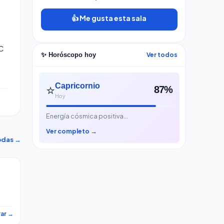
👍 Me gusta esta sala
C
Ver todos
✨ Horóscopo hoy
⭐
Capricornio
87%
Hoy
Energía cósmica positiva…
Ver completo →
odas →
 el
rar →