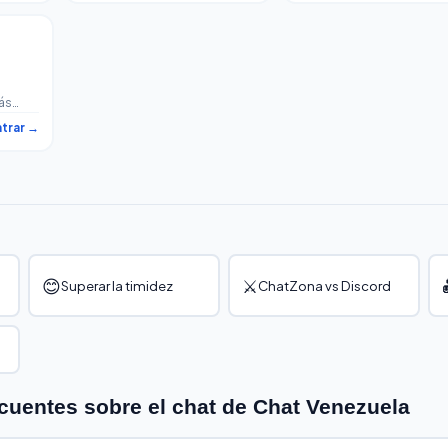
anzoatiguense que no es
caraqueños. Petrolineros
solo del sol.
industriales y la mejor parr
del interior.
ás
ica.
ntrar →
 que
😊
⚔️
Superar la timidez
ChatZona vs Discord
cuentes sobre el chat de Chat Venezuela