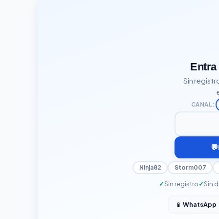
Entra
Sin registr
CANAL:
Tu nick para 
💬
Ninja82
Storm007
Sin registro
Sin 
📱 WhatsApp