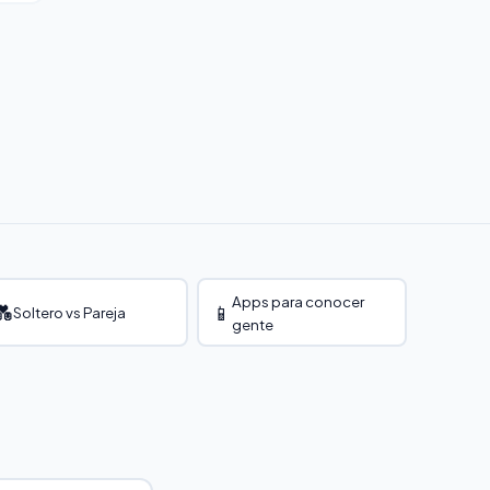
,
illa
Apps para conocer
💑
📱
Soltero vs Pareja
gente