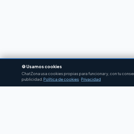
🍪 Usamos cookies
ChatZona usa cookies propias para funcionar y, con tu consent
publicidad.
Política de cookies
·
Privacidad
Chat
Zona
CZ