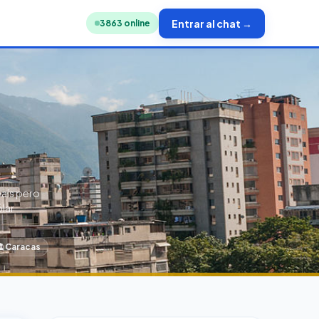
Entrar al chat →
3843
online
país pero
ólar
️ Caracas