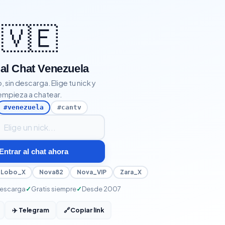
🇻🇪
 al Chat Venezuela
o, sin descarga. Elige tu nick y
empieza a chatear.
#venezuela
#cantv
entrar al chat
Entrar al chat ahora
Lobo_X
Nova82
Nova_VIP
Zara_X
descarga
Gratis siempre
Desde 2007
✈️ Telegram
🔗
Copiar link