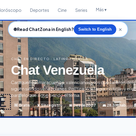
Más ▾
Horóscopo
Deportes
Cine
Series
✕
🌐
Read ChatZona in English?
Switch to English
CHAT EN DIRECTO · LATINOAMÉRICA
Chat Venezuela
Caraqueños, maracuchos, valencianos y los que salieron del 
siguen siendo venezolanos. Política, nostalgia, noticias y el d
🇪
paralelo que sigue siendo el tema.
🆓 Gratis
📵 Sin registro
📅 Desde 2007
👥 28,3 M hab.
