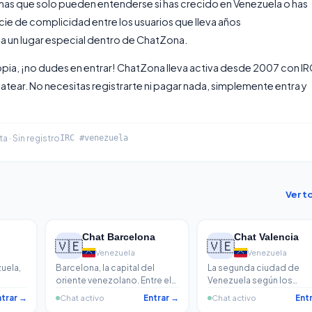
mas que solo pueden entenderse si has crecido en Venezuela o has
e de complicidad entre los usuarios que lleva años
 un lugar especial dentro de ChatZona.
opia, ¡no dudes en entrar! ChatZona lleva activa desde 2007 con IR
hatear. No necesitas registrarte ni pagar nada, simplemente entra y
ta · Sin registro
IRC #venezuela
Ver t
Chat Barcelona
Chat Valencia
🇻🇪
🇻🇪
Venezuela
Venezuela
uela,
Barcelona, la capital del
La segunda ciudad de
oriente venezolano. Entre el
Venezuela según los
Puerto de Guanta, la Redoma
valencianos — que siguen
ntrar →
Chat activo
Entrar →
Chat activo
Ent
del Indio y el calor
debate a muerte con los