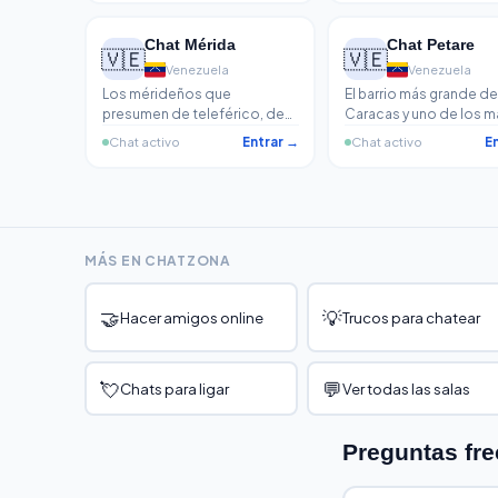
desde medio mundo.
Chat Mérida
Chat Petare
🇻🇪
🇻🇪
Venezuela
Venezuela
Los mérideños que
El barrio más grande de
presumen de teleférico, de
Caracas y uno de los m
arepa de maíz pilado y de que
grandes de Latinoamér
Chat activo
Entrar →
Chat activo
E
su ciudad es distinta al resto
Petare tiene su propia
de Venezuela. La capital de
identidad, sus propios
los Andes venezolanos.
códigos y más historia
muchas ciudades.
MÁS EN CHATZONA
🤝
💡
Hacer amigos online
Trucos para chatear
💘
💬
Chats para ligar
Ver todas las salas
Preguntas fre