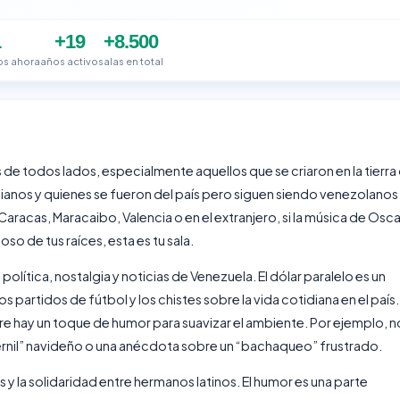
1
+19
+8.500
s ahora
años activo
salas en total
de todos lados, especialmente aquellos que se criaron en la tierra
ianos y quienes se fueron del país pero siguen siendo venezolanos
Caracas, Maracaibo, Valencia o en el extranjero, si la música de Osca
so de tus raíces, esta es tu sala.
lítica, nostalgia y noticias de Venezuela. El dólar paralelo es un
 partidos de fútbol y los chistes sobre la vida cotidiana en el país.
 hay un toque de humor para suavizar el ambiente. Por ejemplo, n
“pernil” navideño o una anécdota sobre un “bachaqueo” frustrado.
 y la solidaridad entre hermanos latinos. El humor es una parte