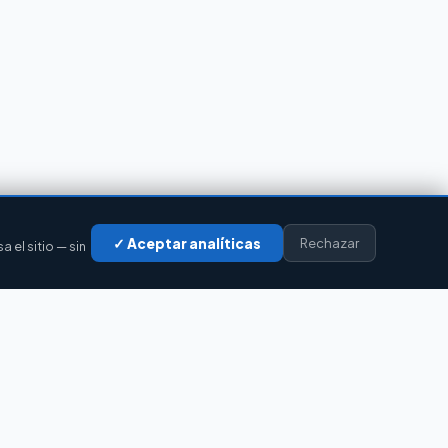
✓ Aceptar analíticas
Rechazar
el sitio — sin
LEGAL
Privacidad