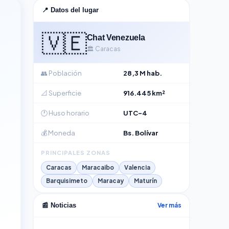
📍 Datos del lugar
🇻🇪
Chat Venezuela
🏛️ Caracas
👥 Población
28,3 M hab.
📐 Superficie
916.445 km²
🕐 Huso horario
UTC-4
💰 Moneda
Bs. Bolívar
PRINCIPALES ZONAS
Caracas
Maracaibo
Valencia
Barquisimeto
Maracay
Maturín
Ver más
📰 Noticias