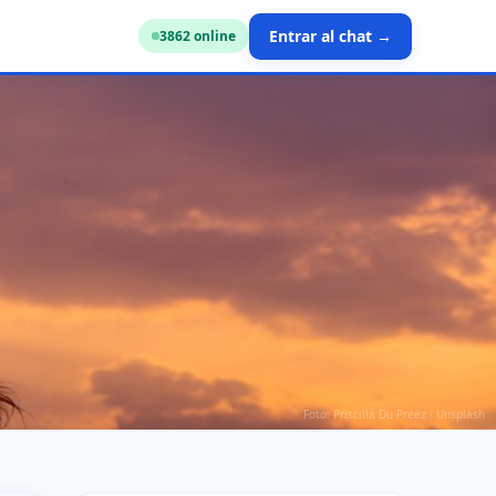
Entrar al chat →
3844
online
Foto: Priscilla Du Preez · Unsplash