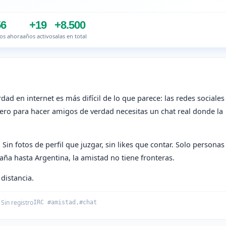
56
+19
+8.500
os ahora
años activo
salas en total
ad en internet es más difícil de lo que parece: las redes sociales
 pero para hacer amigos de verdad necesitas un chat real donde la
in fotos de perfil que juzgar, sin likes que contar. Solo personas
ña hasta Argentina, la amistad no tiene fronteras.
distancia.
 Sin registro
IRC #amistad,#chat