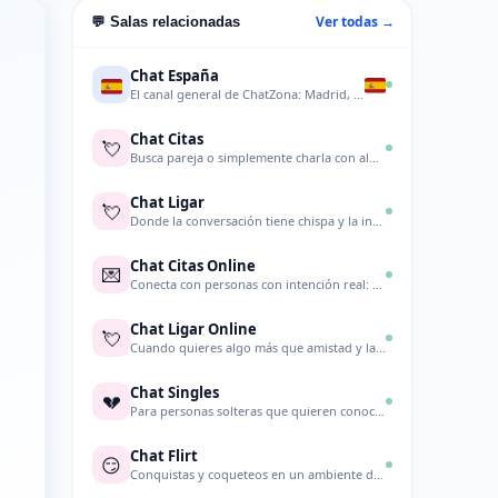
Ver todas →
💬 Salas relacionadas
Chat España
El canal general de ChatZona: Madrid, Barcelona, Sevill
Chat Citas
💘
Busca pareja o simplemente charla con alguien especial.
Chat Ligar
💘
Donde la conversación tiene chispa y la intención está
Chat Citas Online
💌
Conecta con personas con intención real: swipe culture
Chat Ligar Online
💘
Cuando quieres algo más que amistad y la pantalla se co
Chat Singles
💔
Para personas solteras que quieren conocer gente.
Chat Flirt
😏
Conquistas y coqueteos en un ambiente distendido.