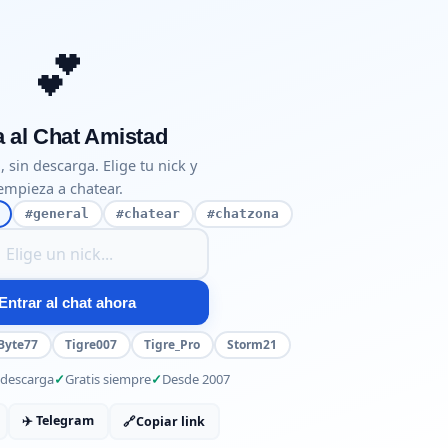
💕
a al Chat Amistad
, sin descarga. Elige tu nick y
empieza a chatear.
#general
#chatear
#chatzona
 entrar al chat
Entrar al chat ahora
Byte77
Tigre007
Tigre_Pro
Storm21
 descarga
Gratis siempre
Desde 2007
✈️ Telegram
🔗
Copiar link