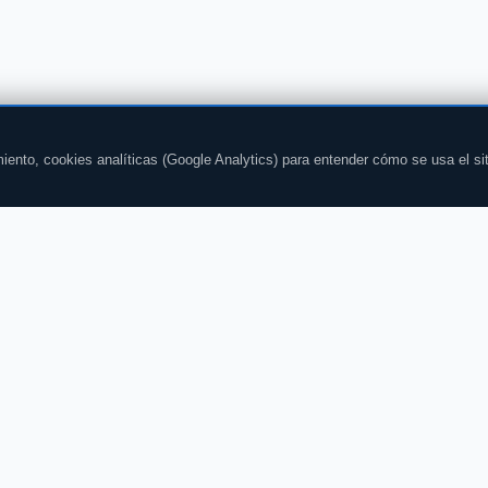
iento, cookies analíticas (Google Analytics) para entender cómo se usa el si
CHAT
CONTENIDOS
Todas las salas
Noticias
Chat gratis
Horóscopo
Chat sin registro
El tiempo
Chat gay
Deportes