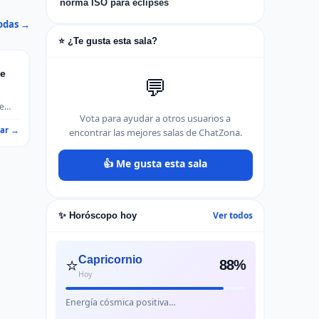
norma ISO para eclipses
odas →
⭐ ¿Te gusta esta sala?
ne
💬
re
Vota para ayudar a otros usuarios a
ntes
rar →
encontrar las mejores salas de ChatZona.
👍 Me gusta esta sala
Ver todos
✨ Horóscopo hoy
⭐
Capricornio
88%
Hoy
Energía cósmica positiva…