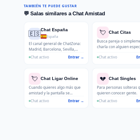
TAMBIÉN TE PUEDE GUSTAR
💬 Salas similares a Chat Amistad
Chat España
💘
🇪🇸
Chat Citas
España
Busca pareja o simplem
El canal general de ChatZona:
charla con alguien especi
Madrid, Barcelona, Sevilla,
Valencia, Bilbao y toda España
Chat activo
Entrar →
Chat activo
E
conectada desde 2007. Para
ponerse al día, hablar del
partido y conocer gente de toda
💘
💔
la península.
Chat Ligar Online
Chat Singles
Cuando quieres algo más que
Para personas solteras 
amistad y la pantalla se
quieren conocer gente.
convierte en el primer paso.
Chat activo
Entrar →
Chat activo
E
Para los que prefieren
conocerse charlando.