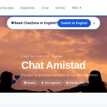
Más ▾
oróscopo
Deportes
Cine
Series
✕
🌐
Read ChatZona in English?
Switch to English
CHAT EN DIRECTO · AMOR
Chat Amistad
💕
Porque la amistad también es un tipo de amor.
🆓 Gratis
📵 Sin registro
📅 Desde 2007