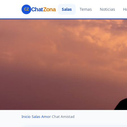
Chat
Zona
Salas
Temas
Noticias
H
CZ
Inicio
›
Salas
›
Amor
›
Chat Amistad