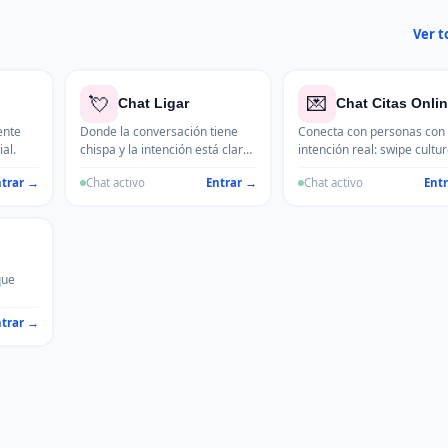
Ver t
💘
💌
Chat Ligar
Chat Citas Onli
ente
Donde la conversación tiene
Conecta con personas con
al.
chispa y la intención está clara.
intención real: swipe cultu
Para los que buscan algo más
aparte, aquí se conversa a
ntrar →
Chat activo
Entrar →
Chat activo
Ent
que una amistad y no tienen
de quedar.
problema en decirlo.
que
ntrar →