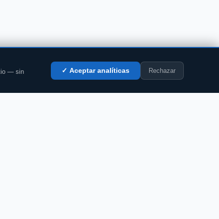
Rechazar
✓ Aceptar analíticas
tio — sin
LEGAL
Privacidad
Cookies
Aviso legal
Accesibilidad