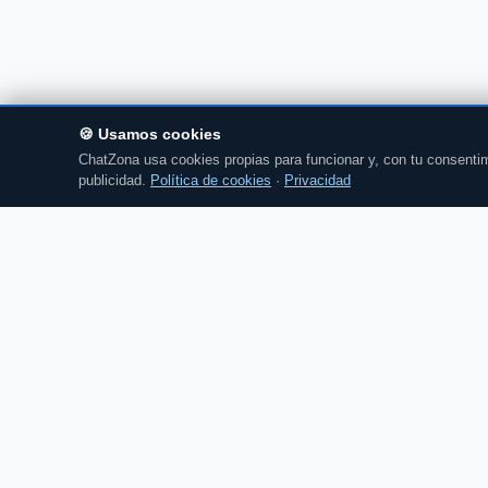
🍪 Usamos cookies
ChatZona usa cookies propias para funcionar y, con tu consentim
publicidad.
Política de cookies
·
Privacidad
Chat
Zona
CZ
El portal de chat en español desde 2007.
Gratis, sin registro, para toda la comunidad
hispanohablante.
Español
English