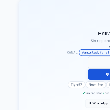
Entr
Sin registro
CANAL:
#amistad,#chat
Tu nick para
💬
Tigre77
Neon_Pro
Sin registro
Sin
📱 WhatsApp