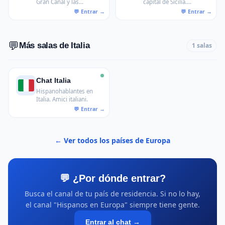
Gran Canal y las
capital de Sicilia.
góndolas.
Historia árabe,
normanda y
mediterránea.
💬
Más salas de Italia
1 salas
Chat Italia
Hispanohablantes en
Italia. Amici italiani.
← Ver todos los países de Europa
💬 ¿Por dónde entrar?
Busca el canal de tu país de residencia. Si no lo hay,
el canal "Hispanos en Europa" siempre tiene gente.
Entrar al chat →