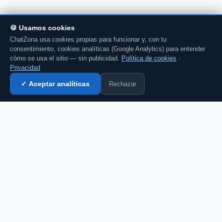
🍪 Usamos cookies
ChatZona usa cookies propias para funcionar y, con tu
consentimiento, cookies analíticas (Google Analytics) para entender
cómo se usa el sitio — sin publicidad.
Política de cookies
·
Privacidad
Rechazar
✓ Aceptar analíticas
Entrar al chat →
CZ
El portal de chat en español desde 2007.
Gratis, sin registro, para toda la comunidad
hispanohablante.
Español
English