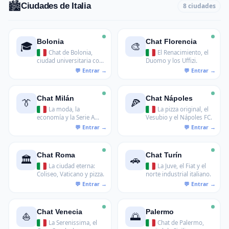
🏙️
Ciudades de Italia
8 ciudades
Bolonia
Chat Florencia
🎓
🎨
Chat de Bolonia,
El Renacimiento, el
ciudad universitaria con
Duomo y los Uffizi.
la universidad más
antigua del mundo.
Chat Milán
Chat Nápoles
👔
🍕
La moda, la
La pizza original, el
economía y la Serie A
Vesubio y el Nápoles FC.
italiana.
Chat Roma
Chat Turín
🏛️
🚗
La ciudad eterna:
La Juve, el Fiat y el
Coliseo, Vaticano y pizza.
norte industrial italiano.
Chat Venecia
Palermo
⛵
🌅
La Serenissima, el
Chat de Palermo,