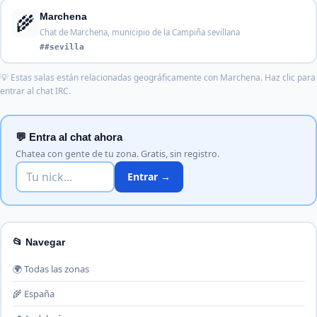
🌾
Marchena
Chat de Marchena, municipio de la Campiña sevillana
##sevilla
💡 Estas salas están relacionadas geográficamente con Marchena. Haz clic para
entrar al chat IRC.
💬 Entra al chat ahora
Chatea con gente de tu zona. Gratis, sin registro.
Entrar →
📂 Navegar
🌍 Todas las zonas
🌾 España