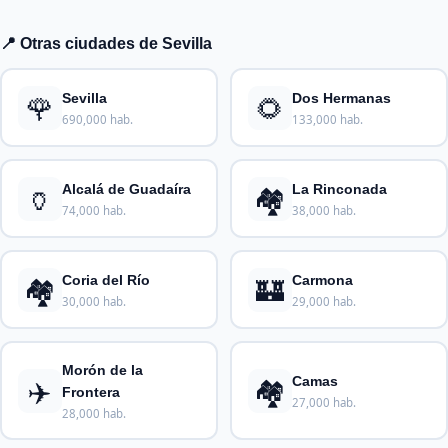
📍 Otras ciudades de Sevilla
🌹
🌻
Sevilla
Dos Hermanas
690,000 hab.
133,000 hab.
🏺
🏘️
Alcalá de Guadaíra
La Rinconada
74,000 hab.
38,000 hab.
🏘️
🏰
Coria del Río
Carmona
30,000 hab.
29,000 hab.
Morón de la
✈️
🏘️
Camas
Frontera
27,000 hab.
28,000 hab.