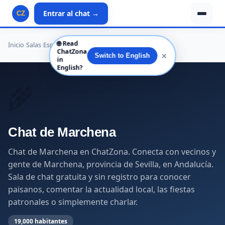
Entrar al chat →
CZ
🌐
Read
Inicio
›
Salas
›
España
›
Andalucía
›
Sevilla
›
Marchena
ChatZona
✕
Switch to English
in
English?
🌾
Chat de Marchena
Chat de Marchena en ChatZona. Conecta con vecinos y
gente de Marchena, provincia de Sevilla, en Andalucía.
Sala de chat gratuita y sin registro para conocer
paisanos, comentar la actualidad local, las fiestas
patronales o simplemente charlar.
19,000 habitantes