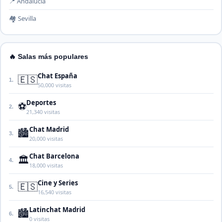
📍 Andalucía
🏘️ Sevilla
🔥 Salas más populares
Chat España
🇪🇸
1.
50,000 visitas
Deportes
⚽
2.
21,340 visitas
Chat Madrid
🏙️
3.
20,000 visitas
Chat Barcelona
🏛️
4.
18,000 visitas
Cine y Series
🇪🇸
5.
16,540 visitas
Latinchat Madrid
🏙️
6.
0 visitas