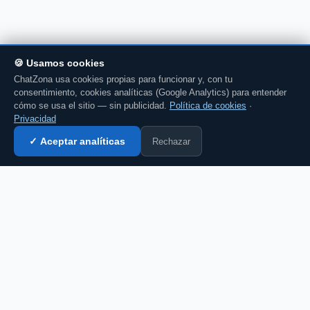
🍪 Usamos cookies
ChatZona usa cookies propias para funcionar y, con tu
consentimiento, cookies analíticas (Google Analytics) para entender
cómo se usa el sitio — sin publicidad.
Política de cookies
·
Privacidad
Rechazar
✓ Aceptar analíticas
Entrar al chat →
CZ
El portal de chat en español desde 2007.
Gratis, sin registro, para toda la comunidad
hispanohablante.