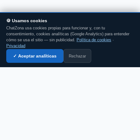
🍪 Usamos cookies
ChatZona usa cookies propias para funcionar y, con tu
consentimiento, cookies analíticas (Google Analytics) para entender
cómo se usa el sitio — sin publicidad.
Política de cookies
·
Privacidad
Rechazar
✓ Aceptar analíticas
Entrar al chat →
CZ
El portal de chat en español desde 2007.
Gratis, sin registro, para toda la comunidad
hispanohablante.
Español
English