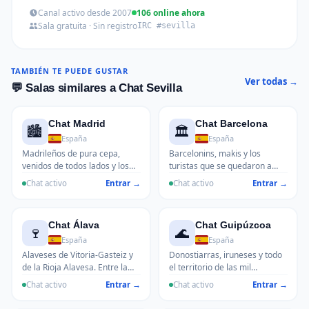
Canal activo desde 2007
106 online ahora
Sala gratuita · Sin registro
IRC #sevilla
TAMBIÉN TE PUEDE GUSTAR
Ver todas →
💬 Salas similares a Chat Sevilla
Chat Madrid
Chat Barcelona
🏙️
🏛️
España
España
Madrileños de pura cepa,
Barcelonins, makis y los
venidos de todos lados y los
turistas que se quedaron a
que ahora viven en Madrid
vivir. El Barça, la política, el
Chat activo
Entrar →
Chat activo
Entrar →
aunque no quieran admitirlo.
Mercadona versus el Lidl y si
Metro, tráfico, el Bernabéu y
el catalán se habla o no se
esa actitud de que ser de
habla en el grupo. La sala más
Chat Álava
Chat Guipúzcoa
Madrid es un mérito en sí
vibrante del Mediterráneo.
🍷
🌊
mismo.
España
España
Alaveses de Vitoria-Gasteiz y
Donostiarras, iruneses y todo
de la Rioja Alavesa. Entre la
el territorio de las mil
capital verde de Europa y los
txangurros. La gastronomía
Chat activo
Entrar →
Chat activo
Entrar →
mejores txakolis del País
pintxo a pintxo y la lluvia como
Vasco.
telón de fondo.