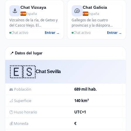
Chat Vizcaya
Chat Galicia
⚓
🐚
España
España
Vizcaínos de la ría, de Getxo y
Gallegos de las cuatro
del Casco Viejo. El
provincias y la diáspora
Guggenheim cambia las
dispersa por el mundo.
Chat activo
Entrar →
Chat activo
Entrar →
conversaciones pero la
Morriña, pulpo á feira y
txistorra y el Athletic nunca
debates eternos entre
cambian.
coruñeses y vigueses.
📍 Datos del lugar
🇪🇸
Chat Sevilla
👥 Población
689 mil hab.
📐 Superficie
140 km²
🕐 Huso horario
UTC+1
💰 Moneda
€