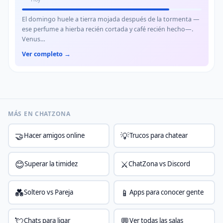
El domingo huele a tierra mojada después de la tormenta —
ese perfume a hierba recién cortada y café recién hecho—.
Venus…
Ver completo →
MÁS EN CHATZONA
🤝
💡
Hacer amigos online
Trucos para chatear
😊
⚔️
Superar la timidez
ChatZona vs Discord
💑
📱
Soltero vs Pareja
Apps para conocer gente
💘
💬
Chats para ligar
Ver todas las salas