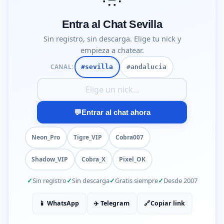
Entra al Chat Sevilla
Sin registro, sin descarga. Elige tu nick y
empieza a chatear.
CANAL:
#sevilla
#andalucia
Tu nick para entrar al chat
💬
Entrar al chat ahora
Neon_Pro
Tigre_VIP
Cobra007
Shadow_VIP
Cobra_X
Pixel_OK
Sin registro
Sin descarga
Gratis siempre
Desde 2007
📱 WhatsApp
✈️ Telegram
🔗
Copiar link