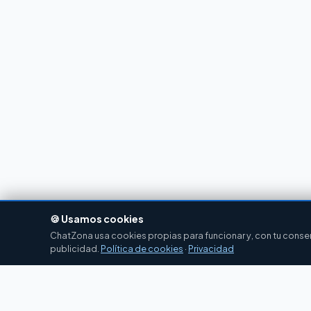
🍪 Usamos cookies
ChatZona usa cookies propias para funcionar y, con tu consent
publicidad.
Política de cookies
·
Privacidad