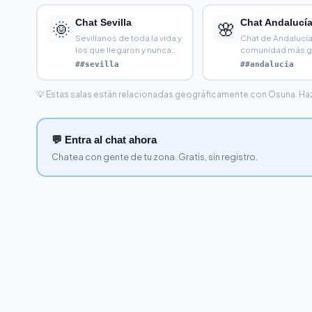
Chat Sevilla
Chat Andalucí
🌞
🌸
Sevillanos de toda la vida y
Chat de Andalucía:
los que llegaron y nunca
comunidad más g
se fueron. La Fe
de España. Habla
##sevilla
##andalucia
gente
💡 Estas salas están relacionadas geográficamente con Osuna. Haz c
💬 Entra al chat ahora
Chatea con gente de tu zona. Gratis, sin registro.