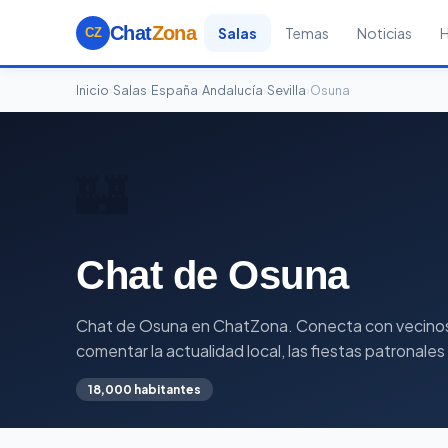
Chat
Zona
Salas
Temas
Noticias
CZ
Inicio
›
Salas
›
España
›
Andalucía
›
Sevilla
›
Osuna
🏰
Chat de Osuna
Chat de Osuna en ChatZona. Conecta con vecinos y 
comentar la actualidad local, las fiestas patronale
18,000 habitantes