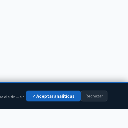
✓ Aceptar analíticas
Rechazar
el sitio — sin