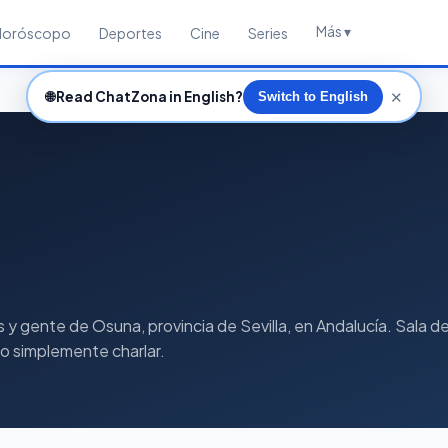
Más ▾
Horóscopo
Deportes
Cine
Series
✕
🌐
Read ChatZona in English?
Switch to English
gente de Osuna, provincia de Sevilla, en Andalucía. Sala de c
s o simplemente charlar.