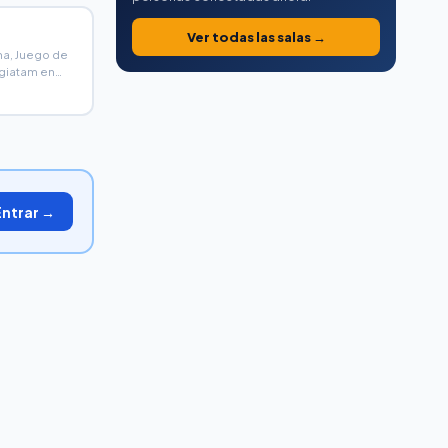
Ver todas las salas →
a, Juego de
egiatam en
Entrar →