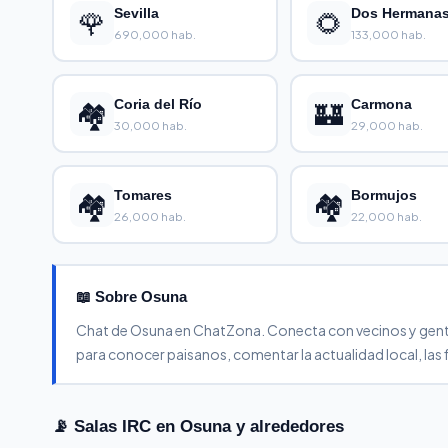
🌹
Sevilla
🌻
Dos Hermana
690,000 hab.
133,000 hab.
🏘️
Coria del Río
🏰
Carmona
30,000 hab.
29,000 hab.
🏘️
Tomares
🏘️
Bormujos
26,000 hab.
22,000 hab.
📖 Sobre Osuna
Chat de Osuna en ChatZona. Conecta con vecinos y gente de
para conocer paisanos, comentar la actualidad local, las 
📡 Salas IRC en Osuna y alrededores