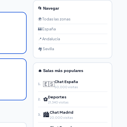
📂 Navegar
🌍 Todas las zonas
🏰 España
📍 Andalucía
🏘️ Sevilla
🔥 Salas más populares
Chat España
🇪🇸
1.
50,000 visitas
Deportes
⚽
2.
21,340 visitas
Chat Madrid
🏙️
3.
20,000 visitas