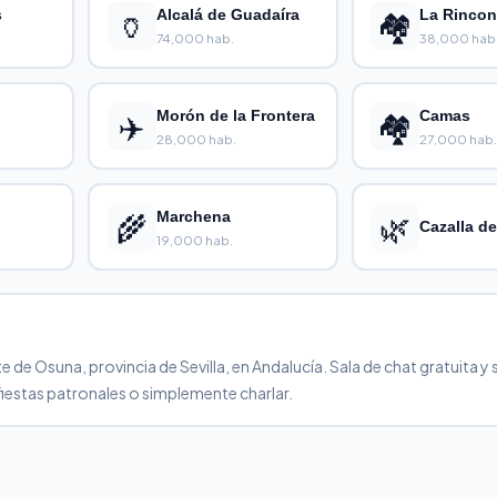
s
🏺
Alcalá de Guadaíra
🏘️
La Rinco
74,000 hab.
38,000 hab
✈️
Morón de la Frontera
🏘️
Camas
28,000 hab.
27,000 hab.
🌾
Marchena
🌿
Cazalla de
19,000 hab.
 Osuna, provincia de Sevilla, en Andalucía. Sala de chat gratuita y s
fiestas patronales o simplemente charlar.