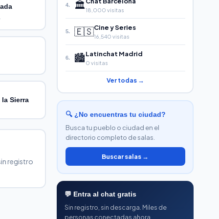
Chat Barcelona
🏛️
4.
nada
18,000 visitas
.
Cine y Series
🇪🇸
5.
16,540 visitas
Latinchat Madrid
🏙️
6.
0 visitas
Ver todas →
 la Sierra
🔍 ¿No encuentras tu ciudad?
Busca tu pueblo o ciudad en el
directorio completo de salas.
Buscar salas →
in registro
💬 Entra al chat gratis
Sin registro, sin descarga. Miles de
personas conectadas ahora.