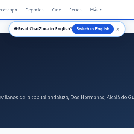
Más ▾
oróscopo
Deportes
Cine
Series
✕
🌐
Read ChatZona in English?
Switch to English
evillanos de la capital andaluza, Dos Hermanas, Alcalá de Gua