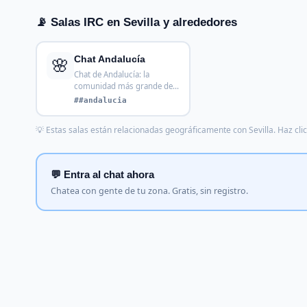
📡 Salas IRC en Sevilla y alrededores
🌸
Chat Andalucía
Chat de Andalucía: la
comunidad más grande de
España. Habla con gente
##andalucia
💡 Estas salas están relacionadas geográficamente con Sevilla. Haz clic 
💬 Entra al chat ahora
Chatea con gente de tu zona. Gratis, sin registro.