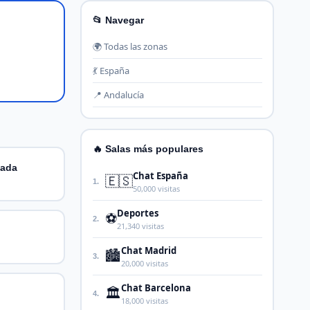
📂 Navegar
🌍 Todas las zonas
💃 España
📍 Andalucía
🔥 Salas más populares
nada
Chat España
🇪🇸
1.
50,000 visitas
Deportes
⚽
2.
21,340 visitas
Chat Madrid
🏙️
3.
20,000 visitas
Chat Barcelona
🏛️
4.
18,000 visitas