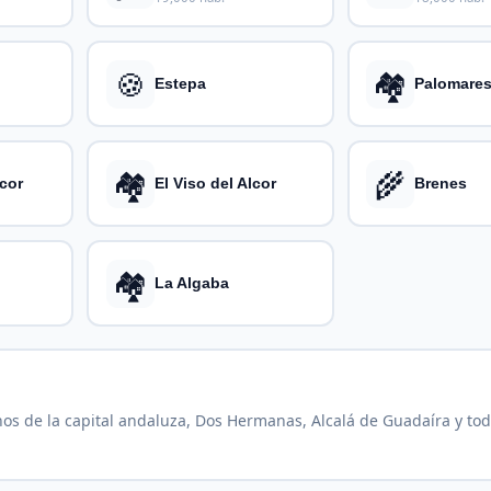
🍪
🏘️
Estepa
Palomares
🏘️
🌾
lcor
El Viso del Alcor
Brenes
🏘️
La Algaba
nos de la capital andaluza, Dos Hermanas, Alcalá de Guadaíra y tod