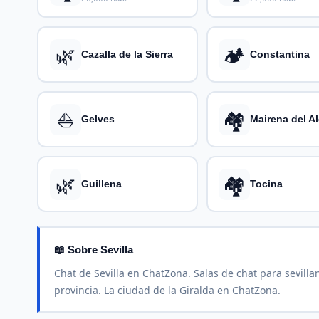
🌿
🏕️
Cazalla de la Sierra
Constantina
⛵
🏘️
Gelves
Mairena del A
🌿
🏘️
Guillena
Tocina
📖 Sobre Sevilla
Chat de Sevilla en ChatZona. Salas de chat para sevilla
provincia. La ciudad de la Giralda en ChatZona.