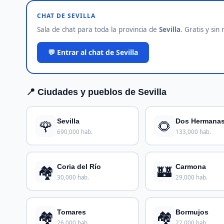
CHAT DE SEVILLA
Sala de chat para toda la provincia de
Sevilla
. Gratis y sin 
💬 Entrar al chat de Sevilla
📍 Ciudades y pueblos de Sevilla
🌹
🌻
Sevilla
Dos Hermana
690,000 hab.
133,000 hab.
🏘️
🏰
Coria del Río
Carmona
30,000 hab.
29,000 hab.
🏘️
🏘️
Tomares
Bormujos
26,000 hab.
22,000 hab.