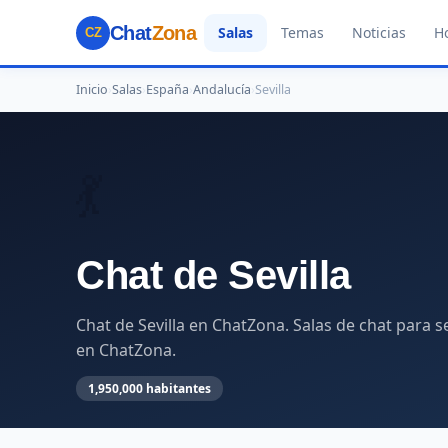
Chat
Zona
Salas
Temas
Noticias
H
CZ
Inicio
›
Salas
›
España
›
Andalucía
›
Sevilla
💃
Chat de Sevilla
Chat de Sevilla en ChatZona. Salas de chat para s
en ChatZona.
1,950,000 habitantes