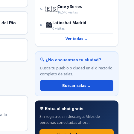
Cine y Series
🇪🇸
5.
16,540 visitas
Latinchat Madrid
 del Río
🏙️
6.
0 visitas
Ver todas →
🔍 ¿No encuentras tu ciudad?
Busca tu pueblo o ciudad en el directorio
completo de salas.
Buscar salas →
💬 Entra al chat gratis
a la
Sin registro, sin descarga. Miles de
personas conectadas ahora.