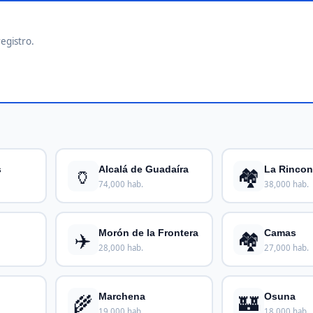
registro.
🏺
🏘️
s
Alcalá de Guadaíra
La Rinco
74,000 hab.
38,000 hab.
✈️
🏘️
Morón de la Frontera
Camas
28,000 hab.
27,000 hab.
🌾
🏰
Marchena
Osuna
19,000 hab.
18,000 hab.