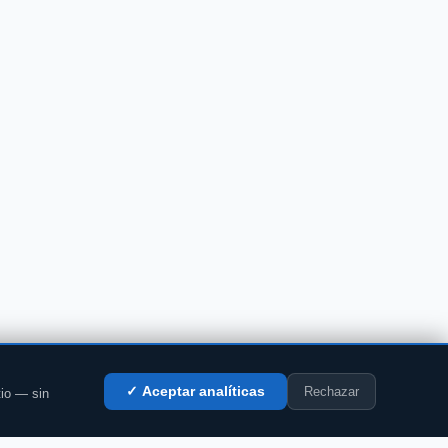
Rechazar
✓ Aceptar analíticas
tio — sin