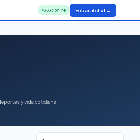
Entrar al chat →
3857
online
deportes y vida cotidiana.