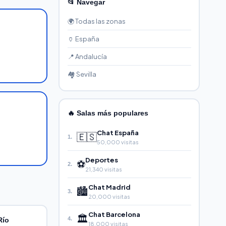
📂 Navegar
🌍 Todas las zonas
🏺 España
📍 Andalucía
🏘️ Sevilla
🔥 Salas más populares
Chat España
🇪🇸
1.
50,000 visitas
Deportes
⚽
2.
21,340 visitas
Chat Madrid
🏙️
3.
20,000 visitas
Chat Barcelona
🏛️
4.
Río
18,000 visitas