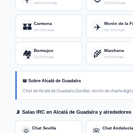
690,000 hab.
133,000 hab.
🏰
Carmona
✈️
Morón de la F
29,000 hab.
28,000 hab.
🏘️
Bormujos
🌾
Marchena
22,000 hab.
19,000 hab.
📖 Sobre Alcalá de Guadaíra
Chat de Alcalá de Guadaíra (Sevilla): rincón de charla digi
📡 Salas IRC en Alcalá de Guadaíra y alrededores
Chat Sevilla
Chat Andalucí
🌞
🌸