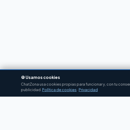
🍪 Usamos cookies
ChatZona usa cookies propias para funcionar y, con tu consent
publicidad.
Política de cookies
·
Privacidad