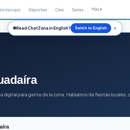
Más ▾
Horóscopo
Deportes
Cine
Series
✕
🌐
Read ChatZona in English?
Switch to English
uadaíra
la digital para gente de la zona. Hablamos de fiestas locales, 
aíra