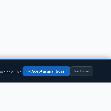
✓ Aceptar analíticas
Rechazar
el sitio — sin
LEGAL