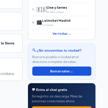
.
Cine y Series
🇪🇸
5.
16,540 visitas
Latinchat Madrid
🏙️
6.
.
0 visitas
Ver todas →
 la Sierra
🔍 ¿No encuentras tu ciudad?
Busca tu pueblo o ciudad en el
directorio completo de salas.
Buscar salas →
cotidiana.
💬 Entra al chat gratis
Sin registro, sin descarga. Miles de
personas conectadas ahora.