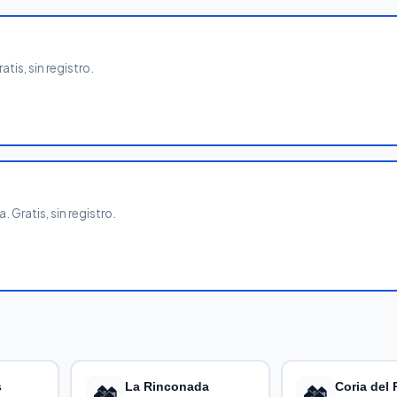
tis, sin registro.
 Gratis, sin registro.
s
🏘️
La Rinconada
🏘️
Coria del 