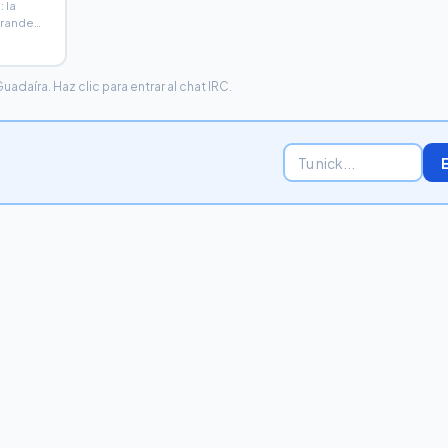
 la
rande
 con
daíra. Haz clic para entrar al chat IRC.