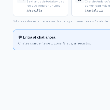
Sevillanos de toda la vida y
Chat de Andalucía:
los que llegaron y nunca
comunidad más g
se fueron. La Fe
de España. Habla
##sevilla
##andalucia
gente
💡 Estas salas están relacionadas geográficamente con Alcalá de Gua
💬 Entra al chat ahora
Chatea con gente de tu zona. Gratis, sin registro.