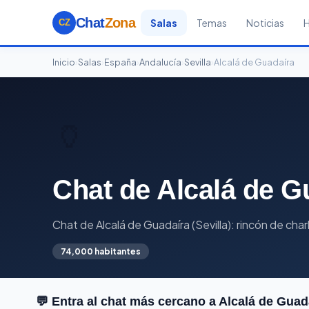
Chat
Zona
Salas
Temas
Noticias
CZ
Inicio
›
Salas
›
España
›
Andalucía
›
Sevilla
›
Alcalá de Guadaíra
🏺
Chat de Alcalá de G
Chat de Alcalá de Guadaíra (Sevilla): rincón de char
74,000 habitantes
💬 Entra al chat más cercano a Alcalá de Guad