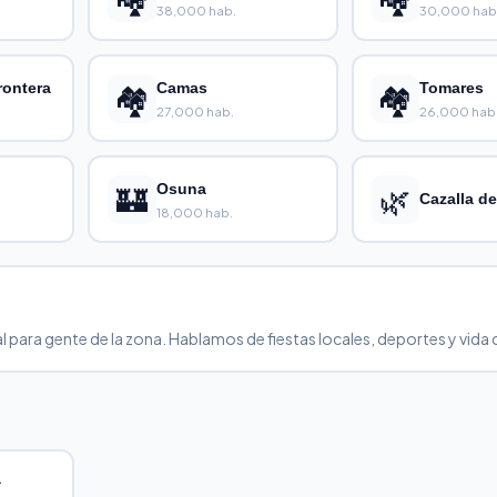
38,000 hab.
30,000 hab
rontera
🏘️
Camas
🏘️
Tomares
27,000 hab.
26,000 hab
🏰
Osuna
🌿
Cazalla de
18,000 hab.
tal para gente de la zona. Hablamos de fiestas locales, deportes y vida 
a