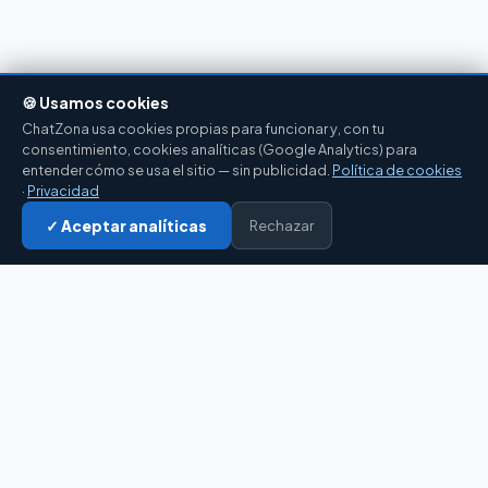
🍪 Usamos cookies
ChatZona usa cookies propias para funcionar y, con tu
consentimiento, cookies analíticas (Google Analytics) para
entender cómo se usa el sitio — sin publicidad.
Política de cookies
·
Privacidad
✓ Aceptar analíticas
Entrar al chat →
Rechazar
CZ
El portal de chat en español desde 2007.
Gratis, sin registro, para toda la comunidad
hispanohablante.