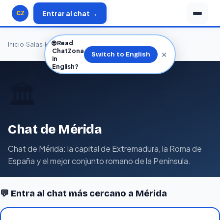
Entrar al chat →
CZ
🌐
Read
Inicio
›
Salas
›
España
›
Extremadura
›
Badajoz
›
Mérida
ChatZona
✕
Switch to English
in
English?
🏛️
Chat de Mérida
Chat de Mérida: la capital de Extremadura, la Roma de
España y el mejor conjunto romano de la Península.
💬 Entra al chat más cercano a Mérida