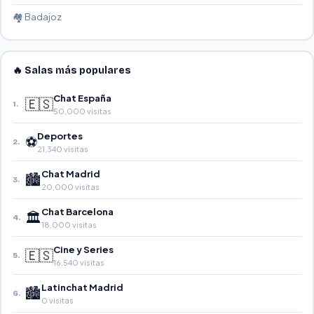
🏘️ Badajoz
🔥 Salas más populares
Chat España
🇪🇸
1.
50,000 visitas
Deportes
⚽
2.
21,340 visitas
Chat Madrid
🏙️
3.
20,000 visitas
Chat Barcelona
🏛️
4.
18,000 visitas
Cine y Series
🇪🇸
5.
16,540 visitas
Latinchat Madrid
🏙️
6.
0 visitas