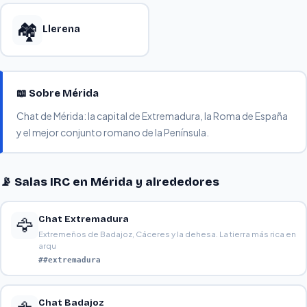
🏘️
Llerena
📖 Sobre Mérida
Chat de Mérida: la capital de Extremadura, la Roma de España
y el mejor conjunto romano de la Península.
📡 Salas IRC en Mérida y alrededores
Chat Extremadura
🦅
Extremeños de Badajoz, Cáceres y la dehesa. La tierra más rica en
arqu
##extremadura
Chat Badajoz