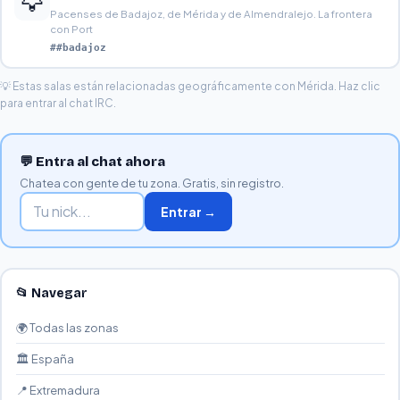
🦅
Pacenses de Badajoz, de Mérida y de Almendralejo. La frontera
con Port
##badajoz
💡 Estas salas están relacionadas geográficamente con Mérida. Haz clic
para entrar al chat IRC.
💬 Entra al chat ahora
Chatea con gente de tu zona. Gratis, sin registro.
Entrar →
📂 Navegar
🌍 Todas las zonas
🏛️ España
📍 Extremadura