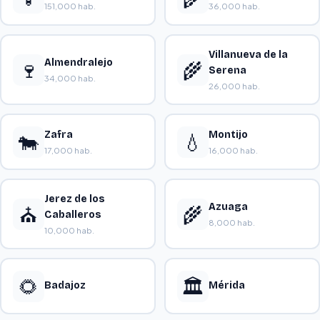
151,000 hab.
36,000 hab.
Villanueva de la
Almendralejo
🍷
🌾
Serena
34,000 hab.
26,000 hab.
Zafra
Montijo
🐄
💧
17,000 hab.
16,000 hab.
Jerez de los
Azuaga
⛪
🌾
Caballeros
8,000 hab.
10,000 hab.
🌻
🏛️
Badajoz
Mérida