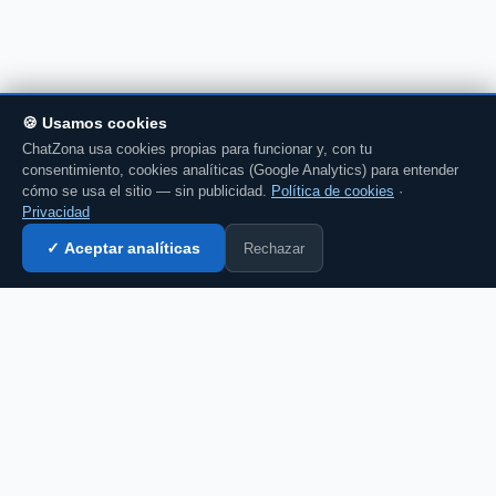
🍪 Usamos cookies
ChatZona usa cookies propias para funcionar y, con tu
consentimiento, cookies analíticas (Google Analytics) para entender
cómo se usa el sitio — sin publicidad.
Política de cookies
·
Privacidad
Rechazar
✓ Aceptar analíticas
Entrar al chat →
CZ
El portal de chat en español desde 2007.
Gratis, sin registro, para toda la comunidad
hispanohablante.