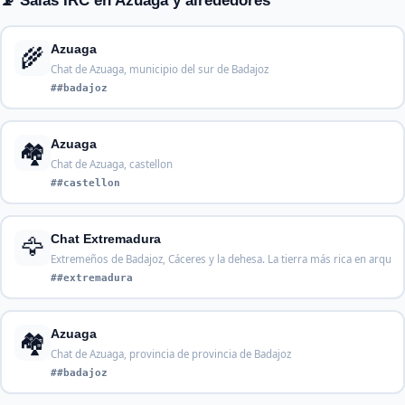
📡 Salas IRC en Azuaga y alrededores
🌾
Azuaga
Chat de Azuaga, municipio del sur de Badajoz
##badajoz
🏘️
Azuaga
Chat de Azuaga, castellon
##castellon
🦅
Chat Extremadura
Extremeños de Badajoz, Cáceres y la dehesa. La tierra más rica en arqu
##extremadura
🏘️
Azuaga
Chat de Azuaga, provincia de provincia de Badajoz
##badajoz