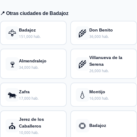
📍 Otras ciudades de Badajoz
🦅
🌾
Badajoz
Don Benito
151,000 hab.
36,000 hab.
Villanueva de la
🍷
🌾
Almendralejo
Serena
34,000 hab.
26,000 hab.
🐄
💧
Zafra
Montijo
17,000 hab.
16,000 hab.
Jerez de los
⛪
🌻
Badajoz
Caballeros
10,000 hab.