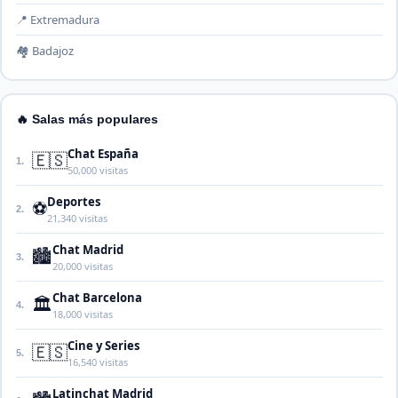
📍 Extremadura
🏘️ Badajoz
🔥 Salas más populares
Chat España
🇪🇸
1.
50,000 visitas
Deportes
⚽
2.
21,340 visitas
Chat Madrid
🏙️
3.
20,000 visitas
Chat Barcelona
🏛️
4.
18,000 visitas
Cine y Series
🇪🇸
5.
16,540 visitas
Latinchat Madrid