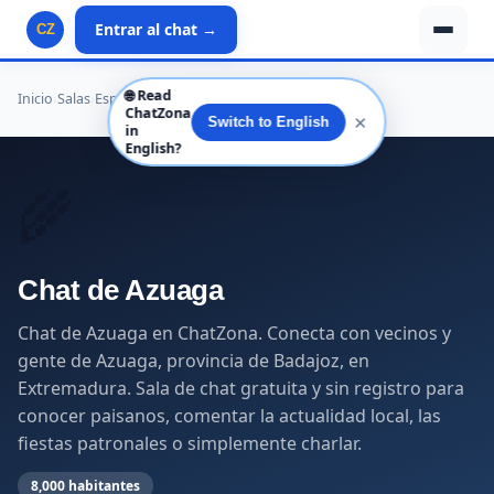
Entrar al chat →
CZ
🌐
Read
Inicio
›
Salas
›
España
›
Extremadura
›
Badajoz
›
Azuaga
ChatZona
✕
Switch to English
in
English?
🌾
Chat de Azuaga
Chat de Azuaga en ChatZona. Conecta con vecinos y
gente de Azuaga, provincia de Badajoz, en
Extremadura. Sala de chat gratuita y sin registro para
conocer paisanos, comentar la actualidad local, las
fiestas patronales o simplemente charlar.
8,000 habitantes