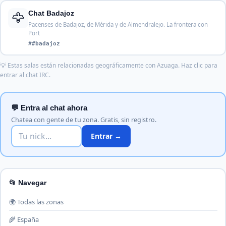
🦅
Chat Badajoz
Pacenses de Badajoz, de Mérida y de Almendralejo. La frontera con
Port
##badajoz
💡 Estas salas están relacionadas geográficamente con Azuaga. Haz clic para
entrar al chat IRC.
💬 Entra al chat ahora
Chatea con gente de tu zona. Gratis, sin registro.
Entrar →
📂 Navegar
🌍 Todas las zonas
🌾 España