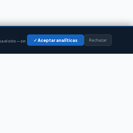
✓ Aceptar analíticas
Rechazar
el sitio — sin
LEGAL
Privacidad
Cookies
Aviso legal
Accesibilidad
Contacto