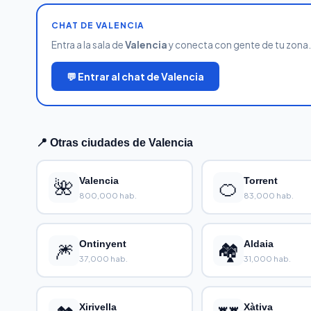
CHAT DE VALENCIA
Entra a la sala de
Valencia
y conecta con gente de tu zona. G
💬 Entrar al chat de Valencia
📍 Otras ciudades de Valencia
🌺
Valencia
🍊
Torrent
800,000 hab.
83,000 hab.
🎆
Ontinyent
🏘️
Aldaia
37,000 hab.
31,000 hab.
Xirivella
Xàtiva