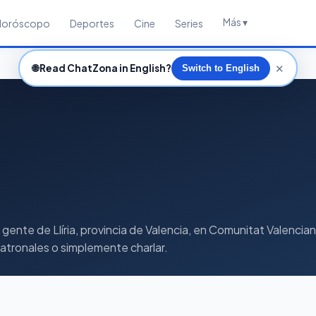
Más ▾
Horóscopo
Deportes
Cine
Series
✕
🌐
Read ChatZona in English?
Switch to English
ente de Llíria, provincia de Valencia, en Comunitat Valenciana
 patronales o simplemente charlar.