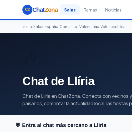
Chat
Zona
Salas
Temas
Noticias
CZ
Inicio
›
Salas
›
España
›
Comunitat Valenciana
›
Valencia
›
Llíria
🎶
Chat de Llíria
Chat de Llíria en ChatZona. Conecta con vecinos y g
paisanos, comentar la actualidad local, las fiestas
💬 Entra al chat más cercano a Llíria