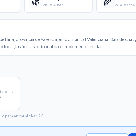
🌿
🌾
28,000 hab.
27,000 hab.
 Llíria, provincia de Valencia, en Comunitat Valenciana. Sala de chat 
 local, las fiestas patronales o simplemente charlar.
tal de la
a
c para entrar al chat IRC.