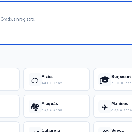
ratis, sin registro.
🍊
Alzira
🎓
Burjassot
44,000 hab.
38,000 hab
🏘️
Alaquàs
✈️
Manises
30,000 hab.
30,000 hab
Catarroja
Sueca