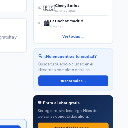
Cine y Series
🇪🇸
5.
16,540 visitas
Latinchat Madrid
🏙️
6.
0 visitas
Ver todas →
gratuita y
🔍 ¿No encuentras tu ciudad?
Busca tu pueblo o ciudad en el
directorio completo de salas.
Buscar salas →
💬 Entra al chat gratis
Sin registro, sin descarga. Miles de
personas conectadas ahora.