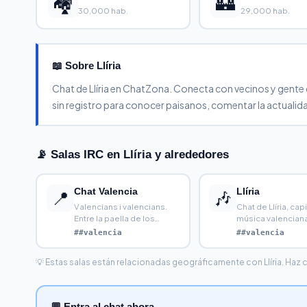
🏘️
🏰
30,000 hab.
29,000 hab.
📖 Sobre Llíria
Chat de Llíria en ChatZona. Conecta con vecinos y gente de
sin registro para conocer paisanos, comentar la actualidad
📡 Salas IRC en Llíria y alrededores
Chat Valencia
Llíria
📍
🎶
Valencians i valencians.
Chat de Llíria, capi
Entre la paella de los
música valencian
domingos, las mascletà
##valencia
##valencia
💡 Estas salas están relacionadas geográficamente con Llíria. Haz cli
💬 Entra al chat ahora