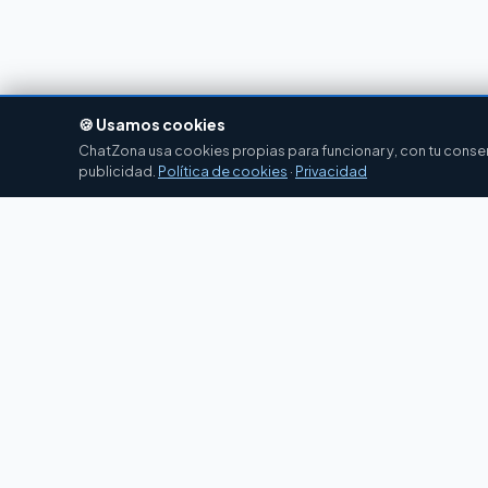
🍪 Usamos cookies
ChatZona usa cookies propias para funcionar y, con tu consent
publicidad.
Política de cookies
·
Privacidad
Chat
Zona
CZ
El portal de chat en español desde 2007.
Gratis, sin registro, para toda la comunidad
hispanohablante.
Español
English