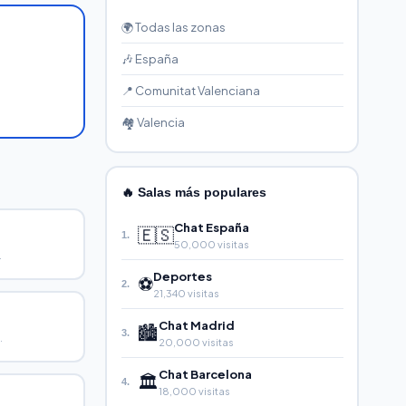
🌍 Todas las zonas
🎶 España
📍 Comunitat Valenciana
🏘️ Valencia
🔥 Salas más populares
Chat España
🇪🇸
1.
50,000 visitas
.
Deportes
⚽
2.
21,340 visitas
Chat Madrid
🏙️
3.
.
20,000 visitas
Chat Barcelona
🏛️
4.
18,000 visitas