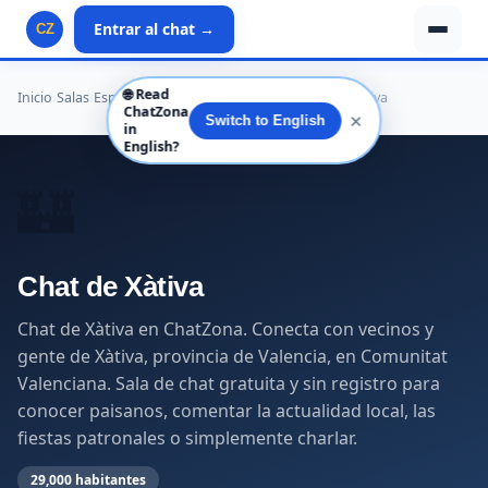
Entrar al chat →
CZ
🌐
Read
Inicio
›
Salas
›
España
›
Comunitat Valenciana
›
Valencia
›
Xàtiva
ChatZona
✕
Switch to English
in
English?
🏰
Chat de Xàtiva
Chat de Xàtiva en ChatZona. Conecta con vecinos y
gente de Xàtiva, provincia de Valencia, en Comunitat
Valenciana. Sala de chat gratuita y sin registro para
conocer paisanos, comentar la actualidad local, las
fiestas patronales o simplemente charlar.
29,000 habitantes