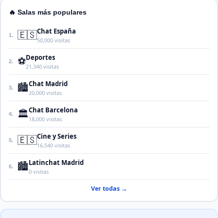
🔥 Salas más populares
Chat España
🇪🇸
1.
50,000 visitas
Deportes
⚽
2.
21,340 visitas
Chat Madrid
🏙️
3.
20,000 visitas
Chat Barcelona
🏛️
4.
18,000 visitas
Cine y Series
🇪🇸
5.
16,540 visitas
Latinchat Madrid
🏙️
6.
0 visitas
Ver todas →