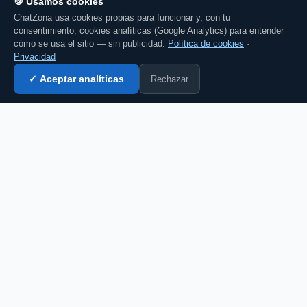
🍪 Usamos cookies
ChatZona usa cookies propias para funcionar y, con tu
consentimiento, cookies analíticas (Google Analytics) para entender
cómo se usa el sitio — sin publicidad.
Política de cookies
·
Privacidad
Rechazar
✓ Aceptar analíticas
Entrar al chat →
CZ
El portal de chat en español desde 2007.
Gratis, sin registro, para toda la comunidad
hispanohablante.
Español
English
CHAT