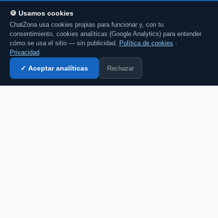
🍪 Usamos cookies
ChatZona usa cookies propias para funcionar y, con tu
consentimiento, cookies analíticas (Google Analytics) para entender
cómo se usa el sitio — sin publicidad.
Política de cookies
·
Privacidad
Rechazar
✓ Aceptar analíticas
Entrar al chat →
CZ
El portal de chat en español desde 2007.
Gratis, sin registro, para toda la comunidad
hispanohablante.
Español
English
CHAT