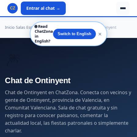
Entrar al chat →
CZ
🌐
Read
Inicio
›
Salas
›
España
›
Comunitat Valenciana
›
Valencia
›
Ontinyent
ChatZona
✕
Switch to English
in
English?
🎆
Chat de Ontinyent
Chat de Ontinyent en ChatZona. Conecta con vecinos y
gente de Ontinyent, provincia de Valencia, en
Comunitat Valenciana. Sala de chat gratuita y sin
registro para conocer paisanos, comentar la
actualidad local, las fiestas patronales o simplemente
charlar.