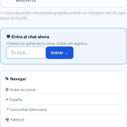
##valencia
💡 Estas salas están relacionadas geográficamente con Ontinyent. Haz clic para
entrar al chat IRC.
💬 Entra al chat ahora
Chatea con gente de tu zona. Gratis, sin registro.
Entrar →
📂 Navegar
🌍 Todas las zonas
🎆 España
📍 Comunitat Valenciana
🏘️ Valencia