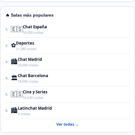
🔥 Salas más populares
Chat España
🇪🇸
1.
50,000 visitas
Deportes
⚽
2.
21,340 visitas
Chat Madrid
🏙️
3.
20,000 visitas
Chat Barcelona
🏛️
4.
18,000 visitas
Cine y Series
🇪🇸
5.
16,540 visitas
Latinchat Madrid
🏙️
6.
0 visitas
Ver todas →