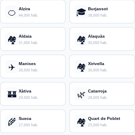
🍊
🎓
Alzira
Burjassot
44,000 hab.
38,000 hab.
🏘️
🏘️
Aldaia
Alaquàs
31,000 hab.
30,000 hab.
✈️
🏘️
Manises
Xirivella
30,000 hab.
30,000 hab.
🏰
🌿
Xàtiva
Catarroja
29,000 hab.
28,000 hab.
🌾
🏘️
Sueca
Quart de Poblet
27,000 hab.
25,000 hab.