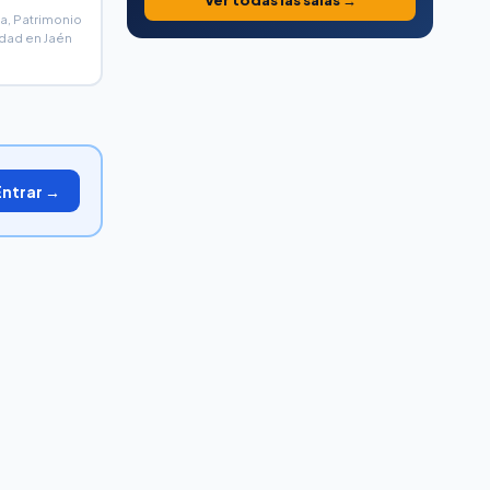
Ver todas las salas →
a, Patrimonio
dad en Jaén
Entrar →