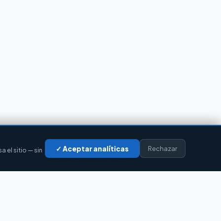
✓ Aceptar analíticas
Rechazar
el sitio — sin