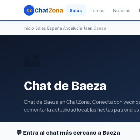
Chat
Zona
Salas
Temas
Noticias
CZ
Inicio
›
Salas
›
España
›
Andalucía
›
Jaén
›
Baeza
🏰
Chat de Baeza
Chat de Baeza en ChatZona. Conecta con vecinos y 
comentar la actualidad local, las fiestas patronale
💬 Entra al chat más cercano a Baeza