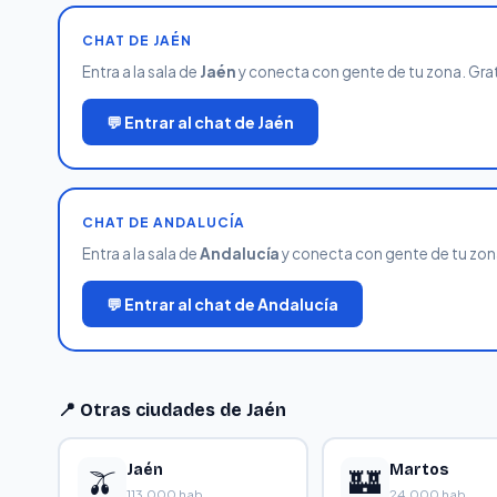
CHAT DE JAÉN
Entra a la sala de
Jaén
y conecta con gente de tu zona. Gratis
💬 Entrar al chat de Jaén
CHAT DE ANDALUCÍA
Entra a la sala de
Andalucía
y conecta con gente de tu zona.
💬 Entrar al chat de Andalucía
📍 Otras ciudades de Jaén
Jaén
Martos
🫒
🏰
113,000 hab.
24,000 hab.