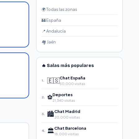
🌍 Todas las zonas
🏰 España
📍 Andalucía
🏘️ Jaén
🔥 Salas más populares
Chat España
🇪🇸
1.
50,000 visitas
Deportes
⚽
2.
21,340 visitas
Chat Madrid
🏙️
3.
20,000 visitas
Chat Barcelona
🏛️
4.
18,000 visitas