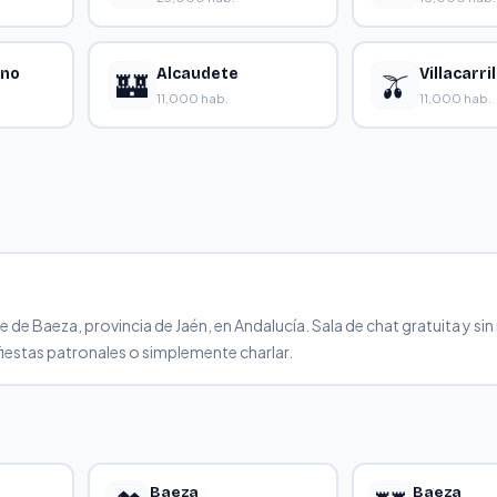
eno
Alcaudete
Villacarril
🏰
🫒
11,000 hab.
11,000 hab.
 Baeza, provincia de Jaén, en Andalucía. Sala de chat gratuita y sin 
fiestas patronales o simplemente charlar.
Baeza
Baeza