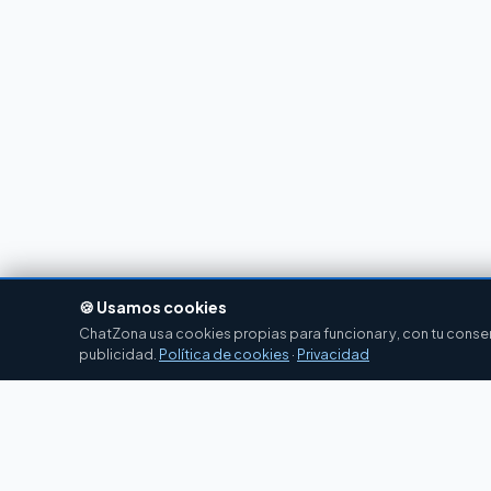
🍪 Usamos cookies
ChatZona usa cookies propias para funcionar y, con tu consent
publicidad.
Política de cookies
·
Privacidad