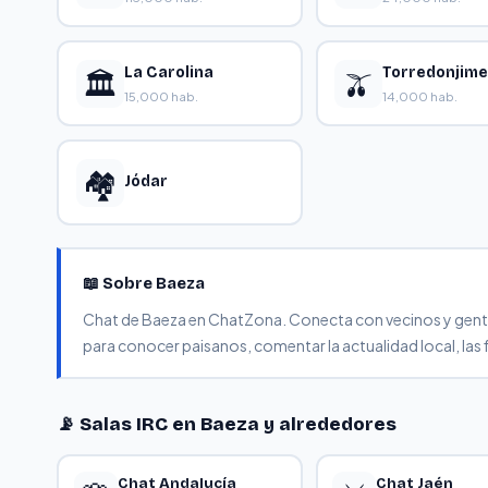
La Carolina
Torredonjim
🏛️
🫒
15,000 hab.
14,000 hab.
🏘️
Jódar
📖 Sobre Baeza
Chat de Baeza en ChatZona. Conecta con vecinos y gente de
para conocer paisanos, comentar la actualidad local, las 
📡 Salas IRC en Baeza y alrededores
Chat Andalucía
Chat Jaén