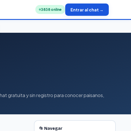
Entrar al chat →
3830
online
t gratuita y sin registro para conocer paisanos,
📂 Navegar