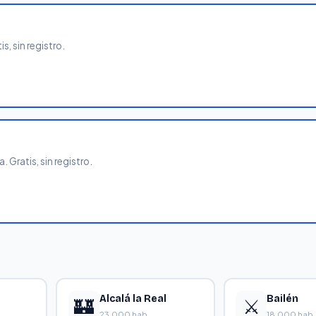
, sin registro.
 Gratis, sin registro.
Alcalá la Real
Bailén
🏰
⚔️
23,000 hab.
18,000 hab.