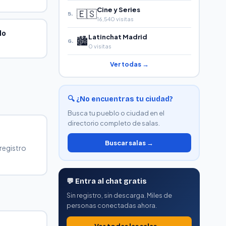
Cine y Series
🇪🇸
5.
16,540 visitas
lo
Latinchat Madrid
🏙️
6.
0 visitas
Ver todas →
🔍 ¿No encuentras tu ciudad?
Busca tu pueblo o ciudad en el
directorio completo de salas.
Buscar salas →
registro
💬 Entra al chat gratis
Sin registro, sin descarga. Miles de
personas conectadas ahora.