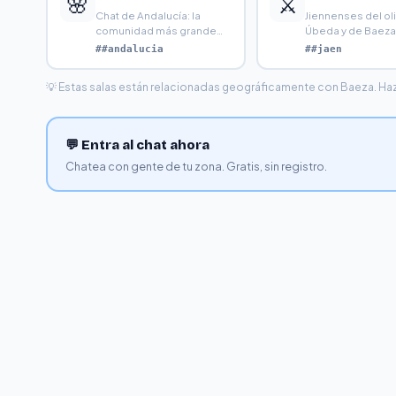
🌸
⚔️
Chat de Andalucía: la
Jiennenses del oli
comunidad más grande
Úbeda y de Baeza.
de España. Habla con
capital del aceite
##andalucia
##jaen
gente
💡 Estas salas están relacionadas geográficamente con Baeza. Haz cl
💬 Entra al chat ahora
Chatea con gente de tu zona. Gratis, sin registro.