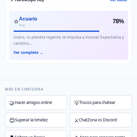
⭐
Acuario
78%
Hoy
Urano, tu planeta regente, te impulsa a innovar. Expectativa y
cambios.…
Ver completo →
MÁS EN CHATZONA
🤝
💡
Hacer amigos online
Trucos para chatear
😊
⚔️
Superar la timidez
ChatZona vs Discord