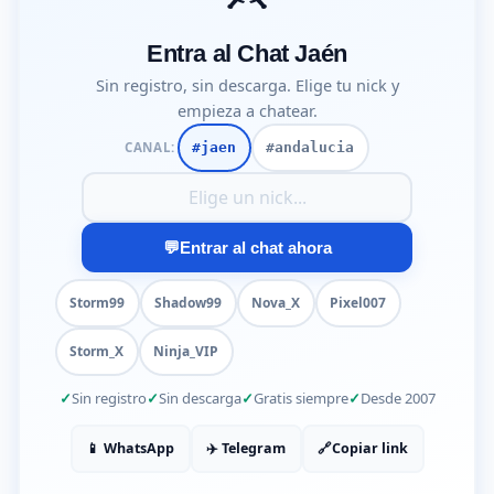
Entra al Chat Jaén
Sin registro, sin descarga. Elige tu nick y
empieza a chatear.
CANAL:
#jaen
#andalucia
Tu nick para entrar al chat
💬
Entrar al chat ahora
Storm99
Shadow99
Nova_X
Pixel007
Storm_X
Ninja_VIP
Sin registro
Sin descarga
Gratis siempre
Desde 2007
📱 WhatsApp
✈️ Telegram
🔗
Copiar link