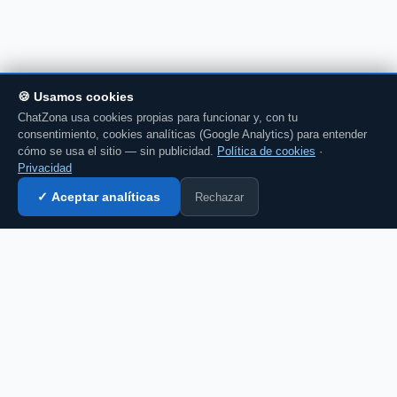
🍪 Usamos cookies
ChatZona usa cookies propias para funcionar y, con tu
consentimiento, cookies analíticas (Google Analytics) para entender
cómo se usa el sitio — sin publicidad.
Política de cookies
·
Privacidad
Rechazar
✓ Aceptar analíticas
Entrar al chat →
CZ
El portal de chat en español desde 2007.
Gratis, sin registro, para toda la comunidad
hispanohablante.