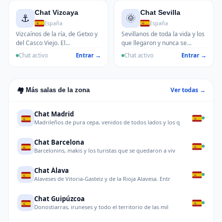
Chat Vizcaya
Chat Sevilla
⚓
🌞
España
España
Vizcaínos de la ría, de Getxo y
Sevillanos de toda la vida y los
del Casco Viejo. El
que llegaron y nunca se
Guggenheim cambia las
fueron. La Feria, el Rocío y el
Chat activo
Entrar →
Chat activo
Entrar →
conversaciones pero la
calor del barrio de Triana a
txistorra y el Athletic nunca
cualquier hora.
cambian.
Ver todas →
🏘️ Más salas de la zona
Chat Madrid
Madrileños de pura cepa, venidos de todos lados y los q
Chat Barcelona
Barcelonins, makis y los turistas que se quedaron a viv
Chat Álava
Alaveses de Vitoria-Gasteiz y de la Rioja Alavesa. Entr
Chat Guipúzcoa
Donostiarras, iruneses y todo el territorio de las mil