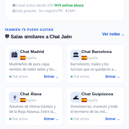
Canal activo desde 2007
19 online ahora
Sala gratuita · Sin registro
IRC #jaen
TAMBIÉN TE PUEDE GUSTAR
Ver todas →
💬 Salas similares a Chat Jaén
Chat Madrid
Chat Barcelona
🏙️
🏛️
España
España
Madrileños de pura cepa,
Barcelonins, makis y los
venidos de todos lados y los
turistas que se quedaron a
que ahora viven en Madrid
vivir. El Barça, la política, el
Chat activo
Entrar →
Chat activo
Entrar →
aunque no quieran admitirlo.
Mercadona versus el Lidl y si
Metro, tráfico, el Bernabéu y
el catalán se habla o no se
esa actitud de que ser de
habla en el grupo. La sala más
Chat Álava
Chat Guipúzcoa
Madrid es un mérito en sí
vibrante del Mediterráneo.
🍷
🌊
mismo.
España
España
Alaveses de Vitoria-Gasteiz y
Donostiarras, iruneses y todo
de la Rioja Alavesa. Entre la
el territorio de las mil
capital verde de Europa y los
txangurros. La gastronomía
Chat activo
Entrar →
Chat activo
Entrar →
mejores txakolis del País
pintxo a pintxo y la lluvia como
Vasco.
telón de fondo.