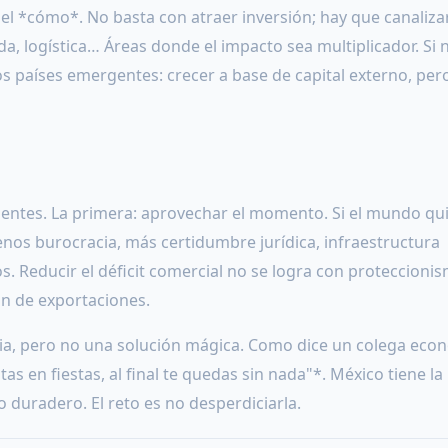
 el *cómo*. No basta con atraer inversión; hay que canaliza
, logística… Áreas donde el impacto sea multiplicador. Si 
 países emergentes: crecer a base de capital externo, pero
rgentes. La primera: aprovechar el momento. Si el mundo qu
enos burocracia, más certidumbre jurídica, infraestructura
s. Reducir el déficit comercial no se logra con proteccionis
ón de exportaciones.
cia, pero no una solución mágica. Como dice un colega eco
s en fiestas, al final te quedas sin nada"*. México tiene la
o duradero. El reto es no desperdiciarla.