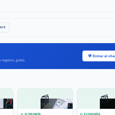
lace
💬 Entrar al ch
registro, gratis.
📰
📰
📈 ECONOMÍA
📈 ECONOMÍA