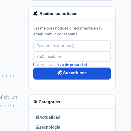
📬 Recibe las noticias
Las mejores noticias directamente en tu
email. Máx. 2 por semana.
e
Acepto la
política de privacidad
📬 Suscribirme
o en un
ficit, un
📂 Categorías
s de lo
📰
Actualidad
💻
Tecnología