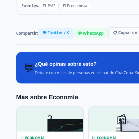
Fuentes:
EL PAÍS
El Economista
🐦 Twitter / X
📋 Copiar en
Compartir:
💬 WhatsApp
💬
¿Qué opinas sobre esto?
Debate con miles de personas en el chat de ChatZona. Sin 
Más sobre Economía
?
📰
📈 ECONOMÍA
📈 ECONOMÍA