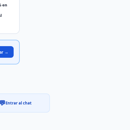
% en
l
ar →
💬
Entrar al chat