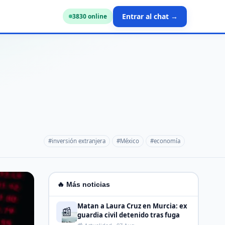
Entrar al chat →
3830
online
#inversión extranjera
#México
#economía
🔥 Más noticias
Matan a Laura Cruz en Murcia: ex
📰
guardia civil detenido tras fuga