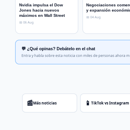
Nvidia impulsa el Dow
Negociaciones comerc
Jones hacia nuevos
y expansión económi
máximos en Wall Street
📅 04 Aug
📅 06 Aug
💬 ¿Qué opinas? Debátelo en el chat
Entra y habla sobre esta noticia con miles de personas ahora 
📰
📱
Más noticias
TikTok vs Instagram