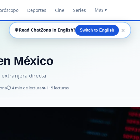
Más ▾
oróscopo
Deportes
Cine
Series
✕
🌐
Read ChatZona in English?
Switch to English
 en México
extranjera directa
Zona
⏱️ 4 min de lectura
👁️ 115 lecturas