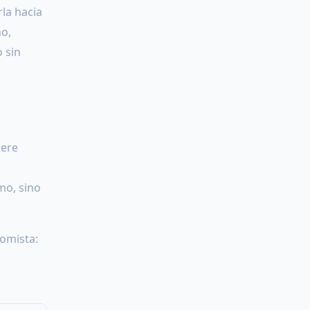
rla hacia
no,
 sin
iere
mo, sino
nomista: