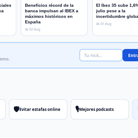
iales
Beneficios récord de la
El Ibex 35 sube 1,6
ca
banca impulsan al IBEX a
julio pese a la
máximos históricos en
incertidumbre globa
España
📅 01 Aug
📅 02 Aug
Entr
mismo.
🛡️
🎙️
Evitar estafas online
Mejores podcasts