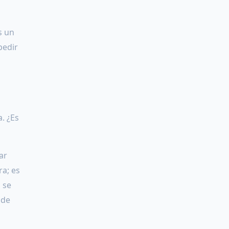
s un
pedir
. ¿Es
ar
a; es
 se
 de