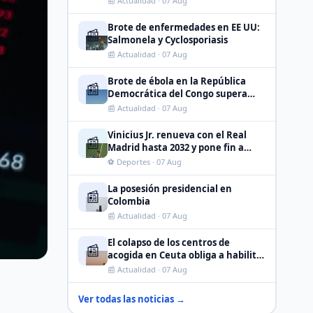
📰 Actualidad · 07 Aug
Brote de enfermedades en EE UU:
📰
Salmonela y Cyclosporiasis
📰 Actualidad · 07 Aug
Brote de ébola en la República
📰
Democrática del Congo supera
1.800 muertos y se acerca a 4.000
📰 Actualidad · 07 Aug
casos
Vinicius Jr. renueva con el Real
📰
Madrid hasta 2032 y pone fin a
meses de especulaciones
⚽ Deportes · 07 Aug
La posesión presidencial en
📰
Colombia
📰 Actualidad · 07 Aug
El colapso de los centros de
📰
acogida en Ceuta obliga a habilitar
un colegio ante la saturación de
📰 Actualidad · 07 Aug
menores
Ver todas las noticias →