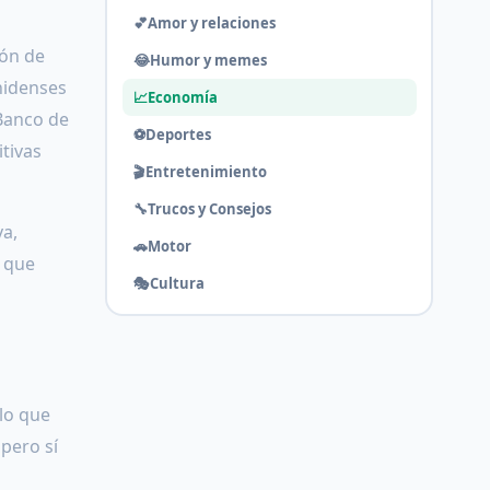
💕
Amor y relaciones
ión de
😂
Humor y memes
nidenses
📈
Economía
 Banco de
⚽
Deportes
itivas
🎬
Entretenimiento
🔧
Trucos y Consejos
va,
🚗
Motor
s que
🎭
Cultura
lo que
pero sí