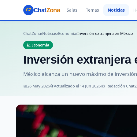
Chat
Zona
Salas
Temas
Noticias
H
CZ
ChatZona
›
Noticias
›
Economía
›
Inversión extranjera en México
📈 Economía
Inversión extranjera
México alcanza un nuevo máximo de inversión 
📅
26 May 2026
🔄
Actualizado el 14 Jun 2026
✍️ Redacción Chat