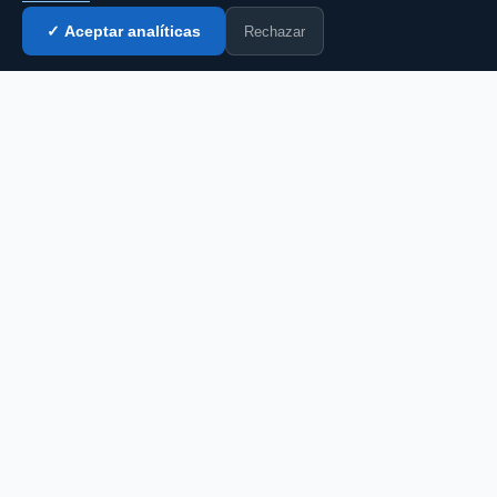
Rechazar
✓ Aceptar analíticas
Entrar al chat →
CZ
El portal de chat en español desde 2007.
Gratis, sin registro, para toda la comunidad
hispanohablante.
Español
English
CHAT
Todas las salas
Chat gratis
Chat sin registro