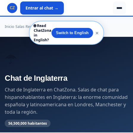
Entrar al chat →
CZ
🌐
Read
Inicio
›
Salas
›
Reino Unido
›
Inglaterra
ChatZona
✕
Switch to English
in
English?
☂️
Chat de Inglaterra
Chat de Inglaterra en ChatZona. Salas de chat para
hispanohablantes en Inglaterra: la enorme comunidad
española y latinoamericana en Londres, Manchester y
toda la región.
56,500,000 habitantes