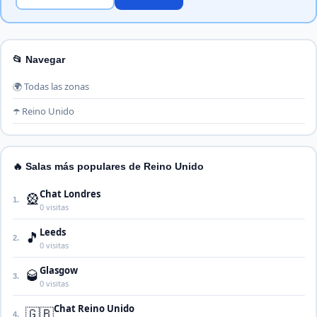
📂 Navegar
🌍 Todas las zonas
☂️ Reino Unido
🔥 Salas más populares de Reino Unido
Chat Londres
🎡
1.
0 visitas
Leeds
🎵
2.
0 visitas
Glasgow
🥃
3.
0 visitas
Chat Reino Unido
🇬🇧
4.