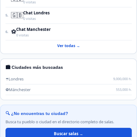
0 visitas
Chat Londres
🇬🇧
5.
0 visitas
Chat Manchester
⚽
6.
0 visitas
Ver todas →
🏙️ Ciudades más buscadas
☂️
Londres
9,000,000 h.
⚽
Mánchester
553,000 h.
🔍 ¿No encuentras tu ciudad?
Busca tu pueblo o ciudad en el directorio completo de salas.
Buscar salas →