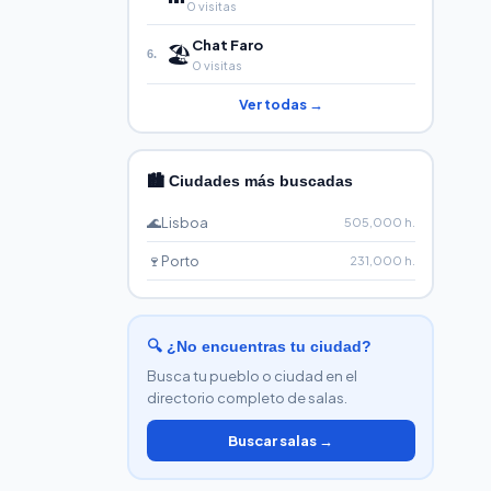
0 visitas
Chat Faro
🏖️
6.
0 visitas
Ver todas →
🏙️ Ciudades más buscadas
🌊
Lisboa
505,000 h.
🍷
Porto
231,000 h.
🔍 ¿No encuentras tu ciudad?
Busca tu pueblo o ciudad en el
directorio completo de salas.
Buscar salas →