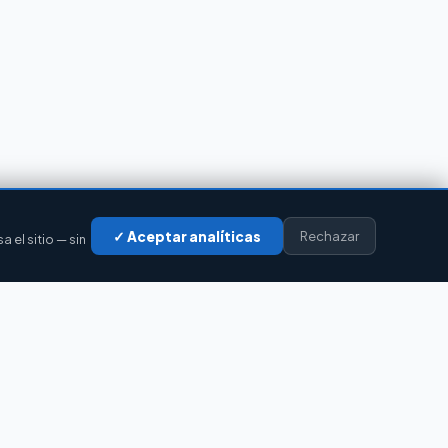
✓ Aceptar analíticas
Rechazar
el sitio — sin
LEGAL
Privacidad