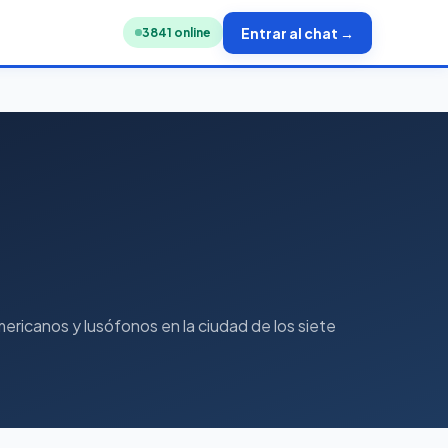
Entrar al chat →
3862
online
ericanos y lusófonos en la ciudad de los siete