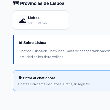
🗺️ Provincias de Lisboa
🌊
Lisboa
505,000 hab.
📖 Sobre Lisboa
Chat de Lisboa en ChatZona. Salas de chat para hispanoh
la ciudad de los siete colinas.
💬 Entra al chat ahora
Chatea con gente de tu zona. Gratis, sin registro.