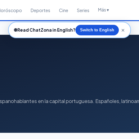
Más ▾
Horóscopo
Deportes
Cine
Series
✕
🌐
Read ChatZona in English?
Switch to English
spanohablantes en la capital portuguesa. Españoles, latinoam