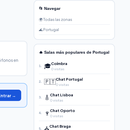
📂 Navegar
🌍 Todas las zonas
🌊 Portugal
🔥 Salas más populares de Portugal
sófonos en
Coímbra
🎓
1.
0 visitas
Chat Portugal
🇵🇹
2.
0 visitas
Chat Lisboa
Entrar →
🎸
3.
0 visitas
Chat Oporto
🍷
4.
0 visitas
Chat Braga
⛪
5.