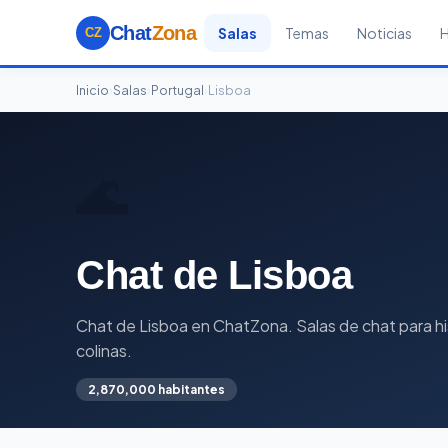
Chat
Zona
Salas
Temas
Noticias
CZ
Inicio
›
Salas
›
Portugal
›
Lisboa
🌊
Chat de Lisboa
Chat de Lisboa en ChatZona. Salas de chat para hi
colinas.
2,870,000 habitantes