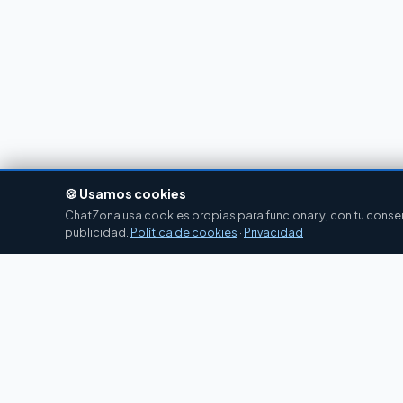
🍪 Usamos cookies
ChatZona usa cookies propias para funcionar y, con tu consent
publicidad.
Política de cookies
·
Privacidad
Chat
Zona
CZ
El portal de chat en español desde 2007.