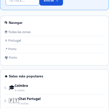
Entrar →
📂 Navegar
🌍 Todas las zonas
🍷 Portugal
📍 Porto
🏘️ Porto
🔥 Salas más populares
Coímbra
🎓
1.
0 visitas
Chat Portugal
🇵🇹
2.
0 visitas