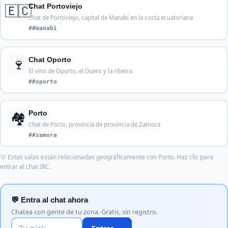
🇪🇨
Chat Portoviejo
Chat de Portoviejo, capital de Manabí en la costa ecuatoriana
##manabi
🍷
Chat Oporto
El vino de Oporto, el Duero y la ribeira.
##oporto
🏘️
Porto
Chat de Porto, provincia de provincia de Zamora
##zamora
💡 Estas salas están relacionadas geográficamente con Porto. Haz clic para
entrar al chat IRC.
💬 Entra al chat ahora
Chatea con gente de tu zona. Gratis, sin registro.