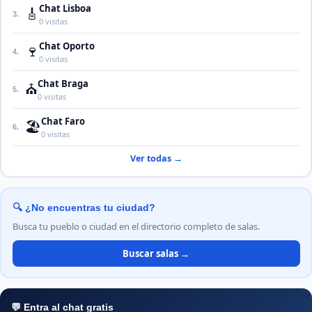
Chat Lisboa
🎸
3.
0 visitas
Chat Oporto
🍷
4.
0 visitas
Chat Braga
⛪
5.
0 visitas
Chat Faro
🏖️
6.
0 visitas
Ver todas →
🔍 ¿No encuentras tu ciudad?
Busca tu pueblo o ciudad en el directorio completo de salas.
Buscar salas →
💬 Entra al chat gratis