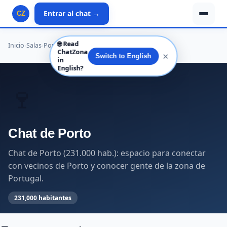
Entrar al chat →
CZ
🌐
Read
Inicio
›
Salas
›
Portugal
›
Porto
›
Porto
›
Porto
ChatZona
✕
Switch to English
in
English?
🍷
Chat de Porto
Chat de Porto (231.000 hab.): espacio para conectar
con vecinos de Porto y conocer gente de la zona de
Portugal.
231,000 habitantes