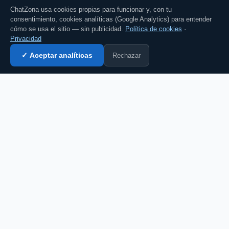
ChatZona usa cookies propias para funcionar y, con tu
consentimiento, cookies analíticas (Google Analytics) para entender
cómo se usa el sitio — sin publicidad.
Política de cookies
·
Privacidad
Rechazar
✓ Aceptar analíticas
Entrar al chat →
CZ
El portal de chat en español desde 2007.
Gratis, sin registro, para toda la comunidad
hispanohablante.
Español
English
CHAT