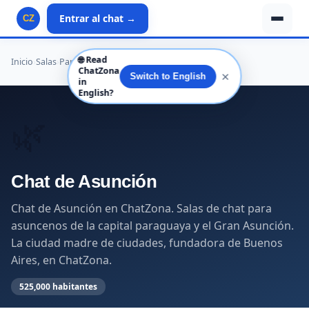
Entrar al chat →
CZ
🌐
Read
Inicio
›
Salas
›
Paraguay
›
Central
›
Asunción
ChatZona
✕
Switch to English
in
English?
🌿
Chat de Asunción
Chat de Asunción en ChatZona. Salas de chat para
asuncenos de la capital paraguaya y el Gran Asunción.
La ciudad madre de ciudades, fundadora de Buenos
Aires, en ChatZona.
525,000 habitantes