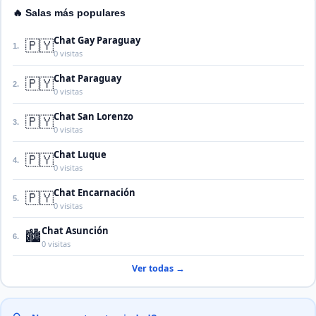
🔥 Salas más populares
Chat Gay Paraguay
🇵🇾
1.
0 visitas
Chat Paraguay
🇵🇾
2.
0 visitas
Chat San Lorenzo
🇵🇾
3.
0 visitas
Chat Luque
🇵🇾
4.
0 visitas
Chat Encarnación
🇵🇾
5.
0 visitas
Chat Asunción
🏙️
6.
0 visitas
Ver todas →