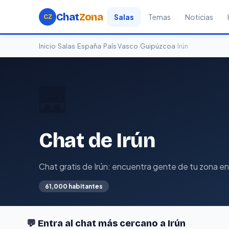
Chat
Zona
Salas
Temas
Noticias
CZ
Inicio
›
Salas
›
España
›
País Vasco
›
Guipúzcoa
›
Irún
🌉
Chat de Irún
Chat gratis de Irún: encuentra gente de tu zona en 
61,000 habitantes
💬 Entra al chat más cercano a Irún