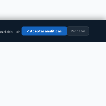
✓ Aceptar analíticas
Rechazar
el sitio — sin
S
LEGAL
Privacidad
Cookies
Aviso legal
Accesibilidad
Contacto