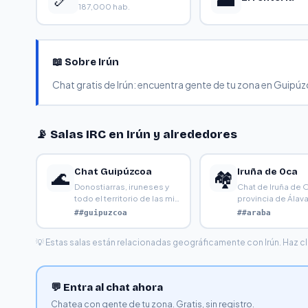
187,000 hab.
📖 Sobre Irún
Chat gratis de Irún: encuentra gente de tu zona en Guipúzc
📡 Salas IRC en Irún y alrededores
Chat Guipúzcoa
Iruña de Oca
🌊
🏘️
Donostiarras, iruneses y
Chat de Iruña de 
todo el territorio de las mil
provincia de Álav
txangurros. La
##guipuzcoa
##araba
💡 Estas salas están relacionadas geográficamente con Irún. Haz clic
💬 Entra al chat ahora
Chatea con gente de tu zona. Gratis, sin registro.