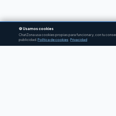
🍪 Usamos cookies
ChatZona usa cookies propias para funcionar y, con tu consent
publicidad.
Política de cookies
·
Privacidad
Chat
Zona
CZ
El portal de chat en español desde 2007.
Gratis, sin registro, para toda la comunidad
hispanohablante.
Español
English