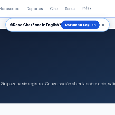
Más ▾
Horóscopo
Deportes
Cine
Series
✕
🌐
Read ChatZona in English?
Switch to English
Guipúzcoa sin registro. Conversación abierta sobre ocio, salid