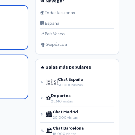
📂 Navegar
🌍 Todas las zonas
🌉 España
📍 País Vasco
🏘️ Guipúzcoa
🔥 Salas más populares
Chat España
🇪🇸
1.
50,000 visitas
Deportes
⚽
2.
21,340 visitas
Chat Madrid
🏙️
3.
20,000 visitas
Chat Barcelona
🏛️
4.
18,000 visitas