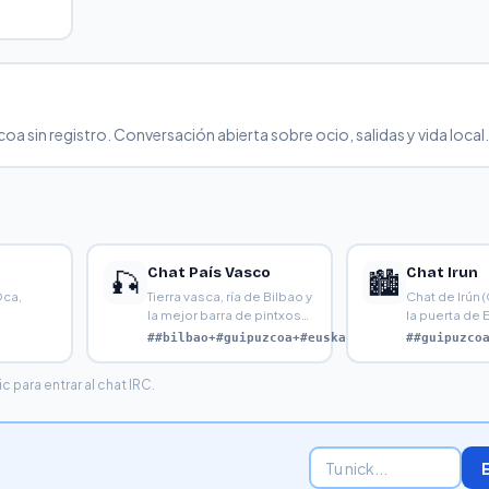
oa sin registro. Conversación abierta sobre ocio, salidas y vida local.
Chat País Vasco
Chat Irun
🎣
🏙️
Oca,
Tierra vasca, ría de Bilbao y
Chat de Irún 
a
la mejor barra de pintxos
la puerta de 
de Europa. Par
Europa, la fr
##bilbao+#guipuzcoa+#euskadi
##guipuzco
 para entrar al chat IRC.