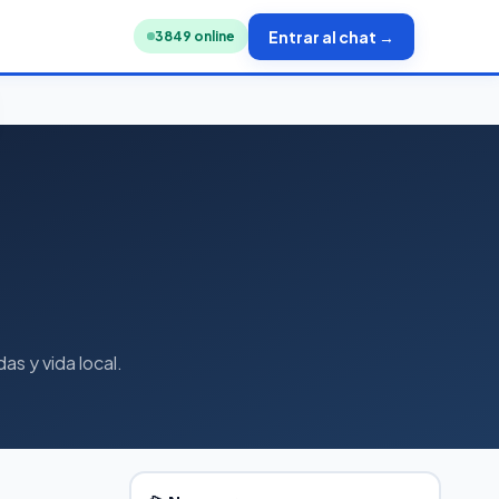
Entrar al chat →
3841
online
as y vida local.