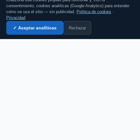
ChatZona usa cookies propias para funcionar y, con tu
consentimiento, cookies analíticas (Google Analytics) para entender
cómo se usa el sitio — sin publicidad.
Política de cookies
·
Privacidad
Rechazar
✓ Aceptar analíticas
Entrar al chat →
CZ
El portal de chat en español desde 2007.
Gratis, sin registro, para toda la comunidad
hispanohablante.
Español
English
CHAT
Todas las salas