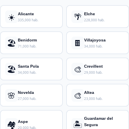
☀️
🌴
Alicante
Elche
335,000 hab.
228,000 hab.
🏖️
🍫
Benidorm
Villajoyosa
71,000 hab.
34,000 hab.
🏖️
🎨
Santa Pola
Crevillent
34,000 hab.
29,000 hab.
🌸
🎨
Novelda
Altea
27,000 hab.
23,000 hab.
Guardamar del
🏘️
🏝️
Aspe
Segura
20,000 hab.