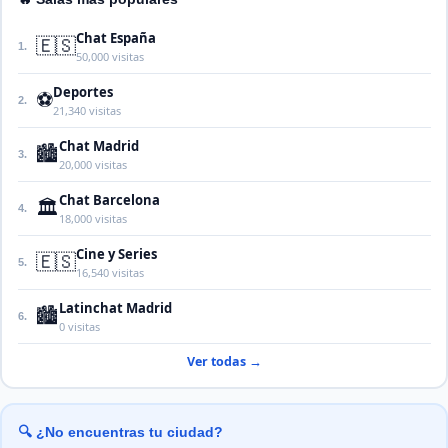
Chat España
🇪🇸
1.
50,000 visitas
Deportes
⚽
2.
21,340 visitas
Chat Madrid
🏙️
3.
20,000 visitas
Chat Barcelona
🏛️
4.
18,000 visitas
Cine y Series
🇪🇸
5.
16,540 visitas
Latinchat Madrid
🏙️
6.
0 visitas
Ver todas →
🔍 ¿No encuentras tu ciudad?