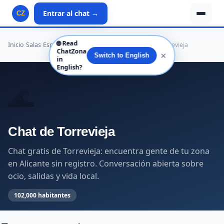
Entrar al chat →
CZ
🌐
Read
Inicio
›
Salas
›
España
›
Comunitat Valenciana
›
Alicante
›
Torrevieja
ChatZona
✕
Switch to English
in
English?
🌊
Chat de Torrevieja
Chat gratis de Torrevieja: encuentra gente de tu zona
en Alicante sin registro. Conversación abierta sobre
ocio, salidas y vida local.
102,000 habitantes