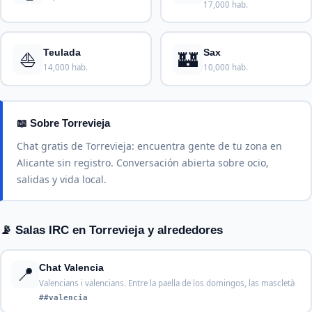
17,000 hab.
⛵
🏰
Teulada
Sax
14,000 hab.
10,000 hab.
📖 Sobre Torrevieja
Chat gratis de Torrevieja: encuentra gente de tu zona en
Alicante sin registro. Conversación abierta sobre ocio,
salidas y vida local.
📡 Salas IRC en Torrevieja y alrededores
📍
Chat Valencia
Valencians i valencians. Entre la paella de los domingos, las mascletà
##valencia