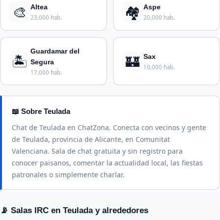
🎨
🏘️
Altea
Aspe
23,000 hab.
20,000 hab.
Guardamar del
🏝️
🏰
Sax
Segura
10,000 hab.
17,000 hab.
📖 Sobre Teulada
Chat de Teulada en ChatZona. Conecta con vecinos y gente
de Teulada, provincia de Alicante, en Comunitat
Valenciana. Sala de chat gratuita y sin registro para
conocer paisanos, comentar la actualidad local, las fiestas
patronales o simplemente charlar.
📡 Salas IRC en Teulada y alrededores