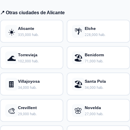
📍 Otras ciudades de Alicante
☀️
🌴
Alicante
Elche
335,000 hab.
228,000 hab.
🌊
🏖️
Torrevieja
Benidorm
102,000 hab.
71,000 hab.
🍫
🏖️
Villajoyosa
Santa Pola
34,000 hab.
34,000 hab.
🎨
🌸
Crevillent
Novelda
29,000 hab.
27,000 hab.