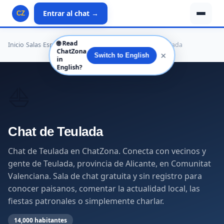
Entrar al chat →
CZ
🌐
Read
Inicio
›
Salas
›
España
›
Comunitat Valenciana
›
Alicante
›
Teulada
ChatZona
✕
Switch to English
in
English?
⛵
Chat de Teulada
Chat de Teulada en ChatZona. Conecta con vecinos y
gente de Teulada, provincia de Alicante, en Comunitat
Valenciana. Sala de chat gratuita y sin registro para
conocer paisanos, comentar la actualidad local, las
fiestas patronales o simplemente charlar.
14,000 habitantes