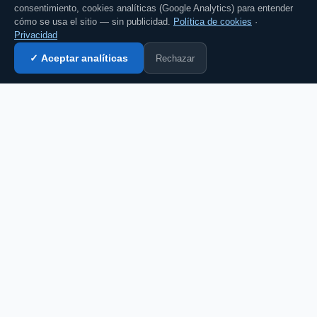
consentimiento, cookies analíticas (Google Analytics) para entender
cómo se usa el sitio — sin publicidad.
Política de cookies
·
Privacidad
Rechazar
✓ Aceptar analíticas
Entrar al chat →
CZ
El portal de chat en español desde 2007.
Gratis, sin registro, para toda la comunidad
hispanohablante.
Español
English
CHAT
Todas las salas