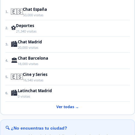
Chat España
🇪🇸
1.
50,000 visitas
Deportes
⚽
2.
21,340 visitas
Chat Madrid
🏙️
3.
20,000 visitas
Chat Barcelona
🏛️
4.
18,000 visitas
Cine y Series
🇪🇸
5.
16,540 visitas
Latinchat Madrid
🏙️
6.
0 visitas
Ver todas →
🔍 ¿No encuentras tu ciudad?