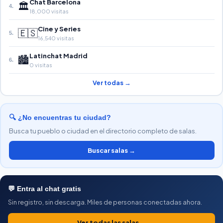
Chat Barcelona
🏛️
4.
18,000 visitas
Cine y Series
🇪🇸
5.
16,540 visitas
Latinchat Madrid
🏙️
6.
0 visitas
Ver todas →
🔍 ¿No encuentras tu ciudad?
Busca tu pueblo o ciudad en el directorio completo de salas.
Buscar salas →
💬 Entra al chat gratis
Sin registro, sin descarga. Miles de personas conectadas ahora.
Ver todas las salas →