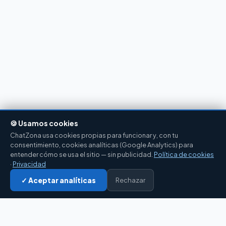
🍪 Usamos cookies
ChatZona usa cookies propias para funcionar y, con tu
consentimiento, cookies analíticas (Google Analytics) para
entender cómo se usa el sitio — sin publicidad.
Política de cookies
·
Privacidad
✓ Aceptar analíticas
Rechazar
Entrar al chat →