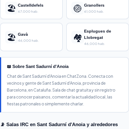
🏖️
Castelldefels
🏐
Granollers
67,000 hab.
61,000 hab.
Esplugues de
🏖️
Gavà
🏘️
Llobregat
46,000 hab.
46,000 hab.
📖 Sobre Sant Sadurní d'Anoia
Chat de Sant Sadurní d'Anoia en ChatZona. Conecta con
vecinos y gente de Sant Sadurní d'Anoia, provincia de
Barcelona, en Cataluña. Sala de chat gratuita y sin registro
para conocer paisanos, comentar la actualidad local, las
fiestas patronales o simplemente charlar.
📡 Salas IRC en Sant Sadurní d'Anoia y alrededores