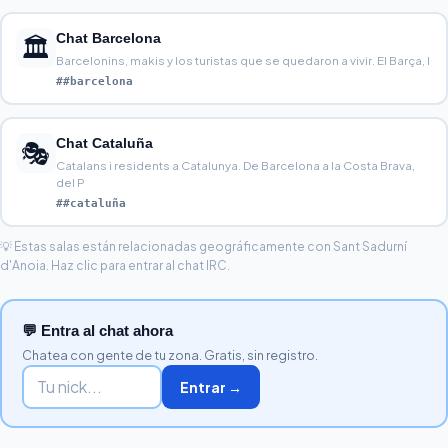
Chat Barcelona
🏛️
Barcelonins, makis y los turistas que se quedaron a vivir. El Barça, l
##barcelona
Chat Cataluña
🎭
Catalans i residents a Catalunya. De Barcelona a la Costa Brava,
del P
##cataluña
💡 Estas salas están relacionadas geográficamente con Sant Sadurní
d'Anoia. Haz clic para entrar al chat IRC.
💬 Entra al chat ahora
Chatea con gente de tu zona. Gratis, sin registro.
Entrar →