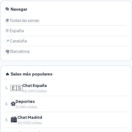
📂 Navegar
🌍 Todas las zonas
🥂 España
📍 Cataluña
🏘️ Barcelona
🔥 Salas más populares
Chat España
🇪🇸
1.
50,000 visitas
Deportes
⚽
2.
21,340 visitas
Chat Madrid
🏙️
3.
20,000 visitas