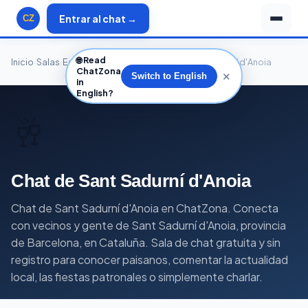
Entrar al chat →
CZ
🌐
Read
Inicio
›
Salas
›
España
›
Cataluña
›
Barcelona
›
Sant Sadurní d'Anoia
ChatZona
✕
Switch to English
in
English?
🥂
Chat de Sant Sadurní d'Anoia
Chat de Sant Sadurní d'Anoia en ChatZona. Conecta
con vecinos y gente de Sant Sadurní d'Anoia, provincia
de Barcelona, en Cataluña. Sala de chat gratuita y sin
registro para conocer paisanos, comentar la actualidad
local, las fiestas patronales o simplemente charlar.