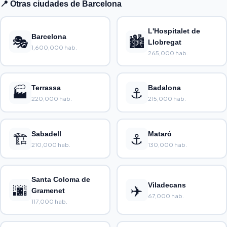
📍 Otras ciudades de Barcelona
L'Hospitalet de
🎭
Barcelona
🏙️
Llobregat
1,600,000 hab.
265,000 hab.
🏭
Terrassa
⚓
Badalona
220,000 hab.
215,000 hab.
🏗️
Sabadell
⚓
Mataró
210,000 hab.
130,000 hab.
Santa Coloma de
🌆
✈️
Viladecans
Gramenet
67,000 hab.
117,000 hab.