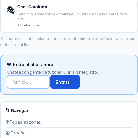
Chat Cataluña
🎭
Catalans i residents a Catalunya. De Barcelona a la Costa Brava,
del P
##cataluña
💡 Estas salas están relacionadas geográficamente con Gavà. Haz clic para
entrar al chat IRC.
💬 Entra al chat ahora
Chatea con gente de tu zona. Gratis, sin registro.
Entrar →
📂 Navegar
🌍 Todas las zonas
🏖️ España