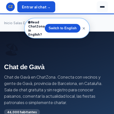
Entrar al chat →
CZ
🌐
Read
Inicio
›
Salas
›
España
›
Cataluña
›
Barcelona
›
Gavà
ChatZona
✕
Switch to English
in
English?
🏖️
Chat de Gavà
Chat de Gavà en ChatZona. Conecta con vecinos y
gente de Gavà, provincia de Barcelona, en Cataluña.
Sala de chat gratuita y sin registro para conocer
paisanos, comentar la actualidad local, las fiestas
patronales o simplemente charlar.
46,000 habitantes