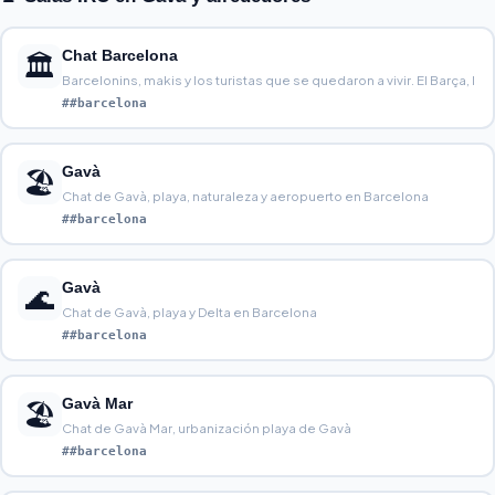
Chat Barcelona
🏛️
Barcelonins, makis y los turistas que se quedaron a vivir. El Barça, l
##barcelona
Gavà
🏖️
Chat de Gavà, playa, naturaleza y aeropuerto en Barcelona
##barcelona
Gavà
🌊
Chat de Gavà, playa y Delta en Barcelona
##barcelona
Gavà Mar
🏖️
Chat de Gavà Mar, urbanización playa de Gavà
##barcelona