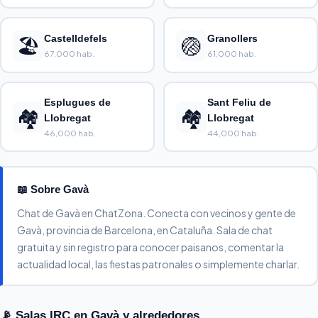
🏖️
Castelldefels
🏐
Granollers
67,000 hab.
61,000 hab.
Esplugues de
Sant Feliu de
🏘️
🏘️
Llobregat
Llobregat
46,000 hab.
44,000 hab.
📖 Sobre Gavà
Chat de Gavà en ChatZona. Conecta con vecinos y gente de
Gavà, provincia de Barcelona, en Cataluña. Sala de chat
gratuita y sin registro para conocer paisanos, comentar la
actualidad local, las fiestas patronales o simplemente charlar.
📡 Salas IRC en Gavà y alrededores