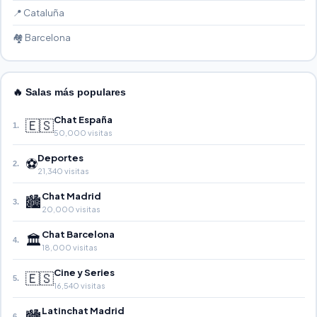
📍 Cataluña
🏘️ Barcelona
🔥 Salas más populares
Chat España
🇪🇸
1.
50,000 visitas
Deportes
⚽
2.
21,340 visitas
Chat Madrid
🏙️
3.
20,000 visitas
Chat Barcelona
🏛️
4.
18,000 visitas
Cine y Series
🇪🇸
5.
16,540 visitas
Latinchat Madrid
🏙️
6.