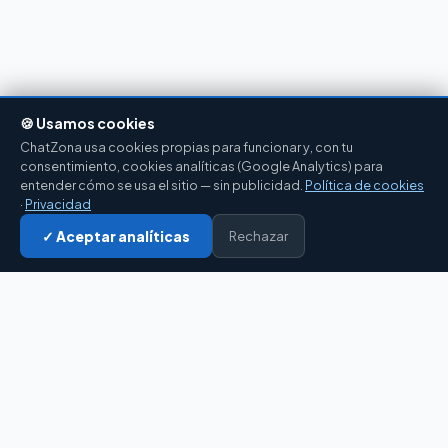
🍪 Usamos cookies
ChatZona usa cookies propias para funcionar y, con tu
consentimiento, cookies analíticas (Google Analytics) para
entender cómo se usa el sitio — sin publicidad.
Política de cookies
·
Privacidad
✓ Aceptar analíticas
Rechazar
Entrar al chat →
CZ
El portal de chat en español desde 2007.
Gratis, sin registro, para toda la comunidad
hispanohablante.