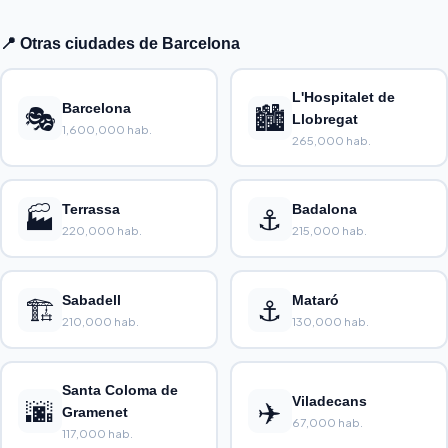
📍 Otras ciudades de Barcelona
L'Hospitalet de
🎭
Barcelona
🏙️
Llobregat
1,600,000 hab.
265,000 hab.
🏭
Terrassa
⚓
Badalona
220,000 hab.
215,000 hab.
🏗️
Sabadell
⚓
Mataró
210,000 hab.
130,000 hab.
Santa Coloma de
🌆
✈️
Viladecans
Gramenet
67,000 hab.
117,000 hab.