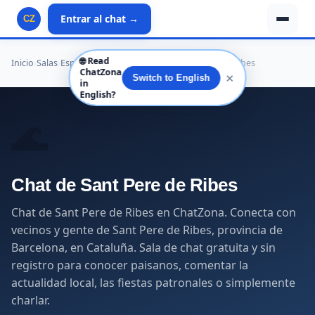
Entrar al chat →
CZ
🌐
Read
Inicio
›
Salas
›
España
›
Cataluña
›
Barcelona
›
Sant Pere de Ribes
ChatZona
✕
Switch to English
in
English?
🌊
Chat de Sant Pere de Ribes
Chat de Sant Pere de Ribes en ChatZona. Conecta con
vecinos y gente de Sant Pere de Ribes, provincia de
Barcelona, en Cataluña. Sala de chat gratuita y sin
registro para conocer paisanos, comentar la
actualidad local, las fiestas patronales o simplemente
charlar.