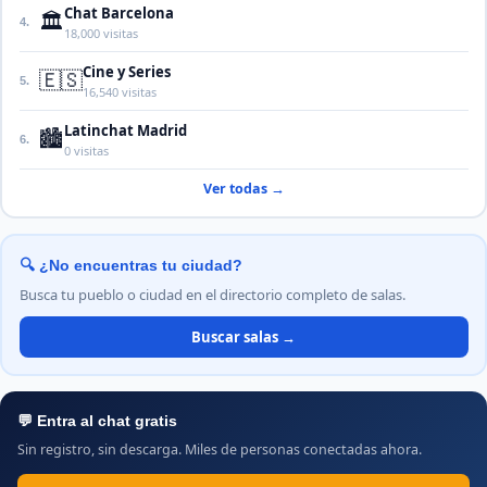
Chat Barcelona
🏛️
4.
18,000 visitas
Cine y Series
🇪🇸
5.
16,540 visitas
Latinchat Madrid
🏙️
6.
0 visitas
Ver todas →
🔍 ¿No encuentras tu ciudad?
Busca tu pueblo o ciudad en el directorio completo de salas.
Buscar salas →
💬 Entra al chat gratis
Sin registro, sin descarga. Miles de personas conectadas ahora.