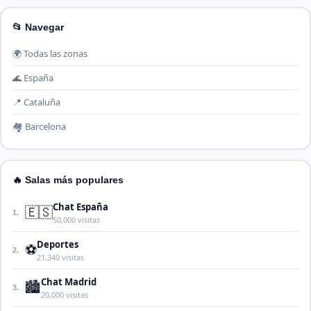
📂 Navegar
🌍 Todas las zonas
🌊 España
📍 Cataluña
🏘️ Barcelona
🔥 Salas más populares
Chat España
🇪🇸
1.
50,000 visitas
Deportes
⚽
2.
21,340 visitas
Chat Madrid
🏙️
3.
20,000 visitas