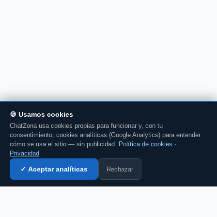
🍪 Usamos cookies
ChatZona usa cookies propias para funcionar y, con tu
consentimiento, cookies analíticas (Google Analytics) para entender
cómo se usa el sitio — sin publicidad.
Política de cookies
·
Privacidad
Rechazar
✓ Aceptar analíticas
Entrar al chat →