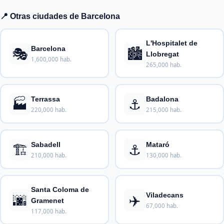
📍 Otras ciudades de Barcelona
L'Hospitalet de
🎭
🏙️
Barcelona
Llobregat
1,600,000 hab.
265,000 hab.
🏭
⚓
Terrassa
Badalona
220,000 hab.
215,000 hab.
🏗️
⚓
Sabadell
Mataró
210,000 hab.
130,000 hab.
Santa Coloma de
🌆
✈️
Viladecans
Gramenet
67,000 hab.
117,000 hab.