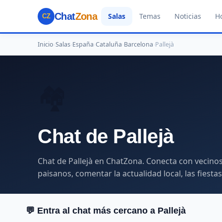
Chat
Zona
Salas
Temas
Noticias
H
CZ
Inicio
›
Salas
›
España
›
Cataluña
›
Barcelona
›
Pallejà
🏘️
Chat de Pallejà
Chat de Pallejà en ChatZona. Conecta con vecinos 
paisanos, comentar la actualidad local, las fiest
💬 Entra al chat más cercano a Pallejà