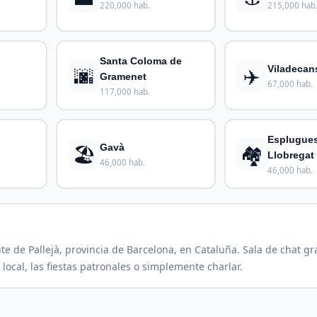
220,000 hab.
215,000 hab
Santa Coloma de
🌆
✈️
Viladecan
Gramenet
67,000 hab.
117,000 hab.
Esplugue
🏖️
🏘️
Gavà
Llobregat
46,000 hab.
46,000 hab.
e de Pallejà, provincia de Barcelona, en Cataluña. Sala de chat gra
local, las fiestas patronales o simplemente charlar.