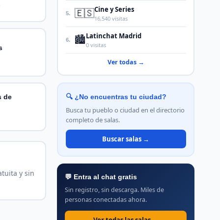
.
Cine y Series
🇪🇸
5.
16,540 visitas
Latinchat Madrid
🏙️
6.
0 visitas
s
Ver todas →
s de
🔍 ¿No encuentras tu ciudad?
Busca tu pueblo o ciudad en el directorio
completo de salas.
Buscar salas →
tuita y sin
💬 Entra al chat gratis
Sin registro, sin descarga. Miles de
personas conectadas ahora.