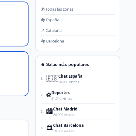
🌍 Todas las zonas
🏘️ España
📍 Cataluña
🏘️ Barcelona
🔥 Salas más populares
Chat España
🇪🇸
1.
50,000 visitas
Deportes
⚽
2.
21,340 visitas
Chat Madrid
🏙️
3.
20,000 visitas
Chat Barcelona
🏛️
4.
18,000 visitas