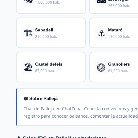
1,600,000 hab.
265,000 hab.
🏗️
⚓
Sabadell
Mataró
210,000 hab.
130,000 hab.
🏖️
🏐
Castelldefels
Granollers
67,000 hab.
61,000 hab.
📖 Sobre Pallejà
Chat de Pallejà en ChatZona. Conecta con vecinos y gent
registro para conocer paisanos, comentar la actualidad 