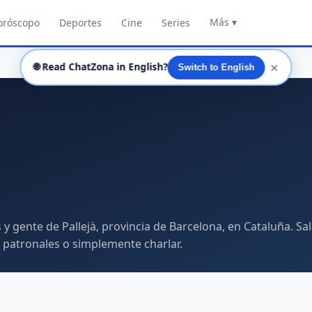
Más ▾
oróscopo
Deportes
Cine
Series
✕
🌐
Read ChatZona in English?
Switch to English
y gente de Pallejà, provincia de Barcelona, en Cataluña. Sal
as patronales o simplemente charlar.