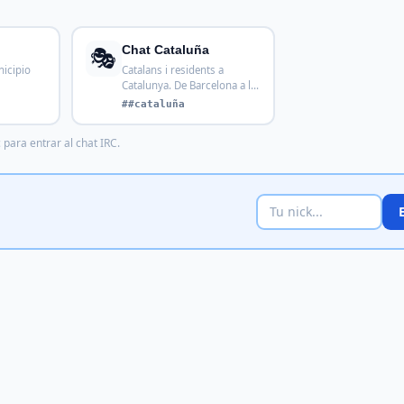
🎭
Chat Cataluña
nicipio
Catalans i residents a
Catalunya. De Barcelona a la
Costa Brava, del P
##cataluña
 para entrar al chat IRC.