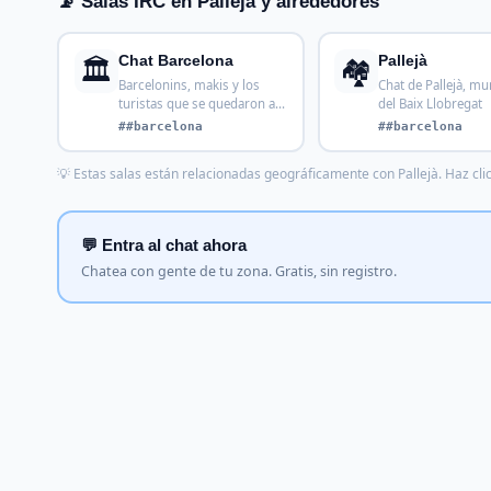
📡 Salas IRC en Pallejà y alrededores
🏛️
🏘️
Chat Barcelona
Pallejà
Barcelonins, makis y los
Chat de Pallejà, mu
turistas que se quedaron a
del Baix Llobregat
vivir. El Barça, l
##barcelona
##barcelona
💡 Estas salas están relacionadas geográficamente con Pallejà. Haz clic
💬 Entra al chat ahora
Chatea con gente de tu zona. Gratis, sin registro.