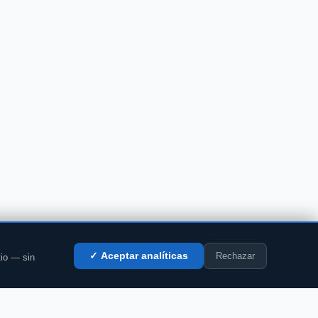
Rechazar
✓ Aceptar analíticas
tio — sin