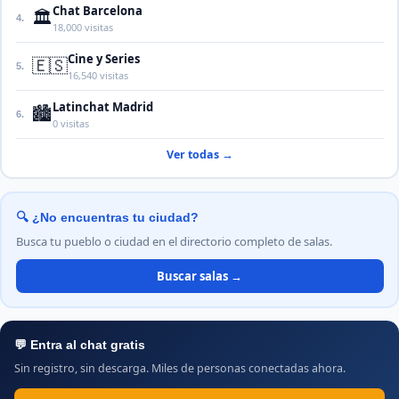
Chat Barcelona
🏛️
4.
18,000 visitas
Cine y Series
🇪🇸
5.
16,540 visitas
Latinchat Madrid
🏙️
6.
0 visitas
Ver todas →
🔍 ¿No encuentras tu ciudad?
Busca tu pueblo o ciudad en el directorio completo de salas.
Buscar salas →
💬 Entra al chat gratis
Sin registro, sin descarga. Miles de personas conectadas ahora.