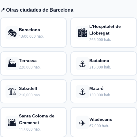
📍 Otras ciudades de Barcelona
L'Hospitalet de
🎭
🏙️
Barcelona
Llobregat
1,600,000 hab.
265,000 hab.
🏭
⚓
Terrassa
Badalona
220,000 hab.
215,000 hab.
🏗️
⚓
Sabadell
Mataró
210,000 hab.
130,000 hab.
Santa Coloma de
🌆
✈️
Viladecans
Gramenet
67,000 hab.
117,000 hab.