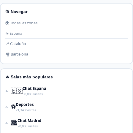
📂 Navegar
🌍 Todas las zonas
✈️ España
📍 Cataluña
🏘️ Barcelona
🔥 Salas más populares
Chat España
🇪🇸
1.
50,000 visitas
Deportes
⚽
2.
21,340 visitas
Chat Madrid
🏙️
3.
20,000 visitas