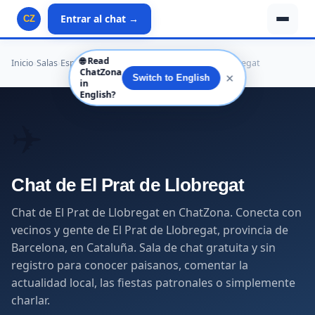
Entrar al chat →
CZ
🌐
Read
Inicio
›
Salas
›
España
›
Cataluña
›
Barcelona
›
El Prat de Llobregat
ChatZona
✕
Switch to English
in
English?
✈️
Chat de El Prat de Llobregat
Chat de El Prat de Llobregat en ChatZona. Conecta con
vecinos y gente de El Prat de Llobregat, provincia de
Barcelona, en Cataluña. Sala de chat gratuita y sin
registro para conocer paisanos, comentar la
actualidad local, las fiestas patronales o simplemente
charlar.