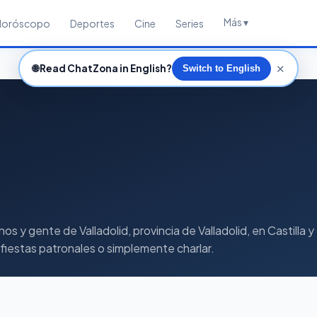
Más ▾
Horóscopo
Deportes
Cine
Series
✕
🌐
Read ChatZona in English?
Switch to English
y gente de Valladolid, provincia de Valladolid, en Castilla y 
 fiestas patronales o simplemente charlar.