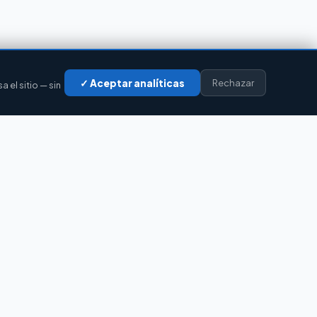
✓ Aceptar analíticas
Rechazar
el sitio — sin
LEGAL
Privacidad
Cookies
Aviso legal
Accesibilidad
Contacto