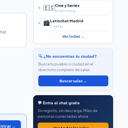
Cine y Series
🇪🇸
5.
16,540 visitas
Latinchat Madrid
🏙️
6.
0 visitas
chat
Ver todas →
🔍 ¿No encuentras tu ciudad?
Busca tu pueblo o ciudad en el
directorio completo de salas.
Buscar salas →
💬 Entra al chat gratis
Sin registro, sin descarga. Miles de
personas conectadas ahora.
Entrar →