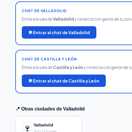
CHAT DE VALLADOLID
Entra a la sala de
Valladolid
y conecta con gente de tu zona.
💬 Entrar al chat de Valladolid
CHAT DE CASTILLA Y LEÓN
Entra a la sala de
Castilla y León
y conecta con gente de tu 
💬 Entrar al chat de Castilla y León
📍 Otras ciudades de Valladolid
🍷
Valladolid
300,000 hab.