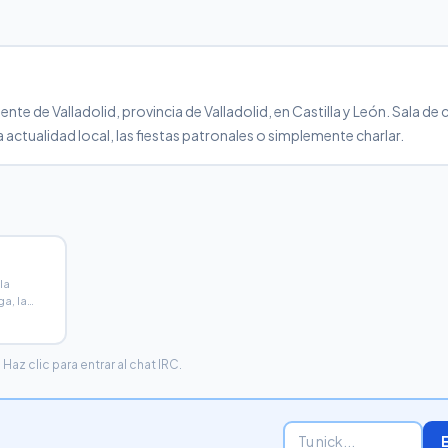
e de Valladolid, provincia de Valladolid, en Castilla y León. Sala de 
 actualidad local, las fiestas patronales o simplemente charlar.
la
a, la
ada y el
az clic para entrar al chat IRC.