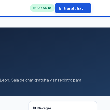
Entrar al chat →
3835
online
León. Sala de chat gratuita y sin registro para
📂 Navegar