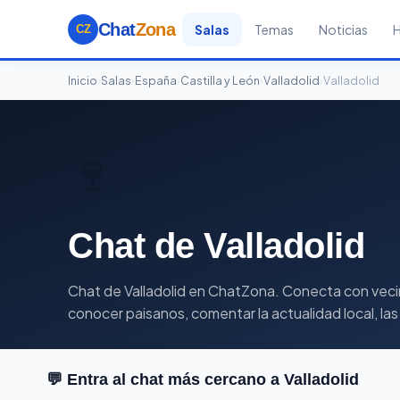
Chat
Zona
Salas
Temas
Noticias
CZ
Inicio
›
Salas
›
España
›
Castilla y León
›
Valladolid
›
Valladolid
🍷
Chat de Valladolid
Chat de Valladolid en ChatZona. Conecta con vecinos 
conocer paisanos, comentar la actualidad local, las
💬 Entra al chat más cercano a Valladolid