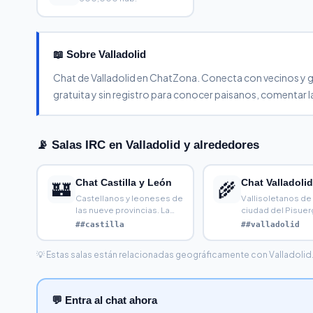
📖 Sobre Valladolid
Chat de Valladolid en ChatZona. Conecta con vecinos y gent
gratuita y sin registro para conocer paisanos, comentar la
📡 Salas IRC en Valladolid y alrededores
Chat Castilla y León
Chat Valladolid
🏰
🌾
Castellanos y leoneses de
Vallisoletanos de 
las nueve provincias. La
ciudad del Pisuerg
meseta más grande,
Semana Santa dor
##castilla
##valladolid
💡 Estas salas están relacionadas geográficamente con Valladolid. H
💬 Entra al chat ahora