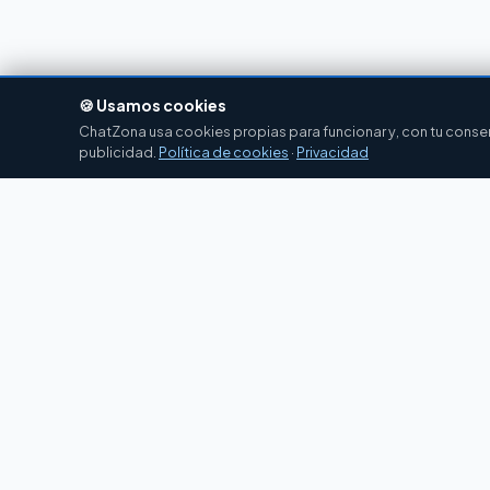
🍪 Usamos cookies
ChatZona usa cookies propias para funcionar y, con tu consent
publicidad.
Política de cookies
·
Privacidad
Chat
Zona
CZ
El portal de chat en español desde 2007.
Gratis, sin registro, para toda la comunidad
hispanohablante.
Español
English