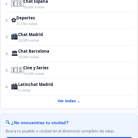
Chat España
🇪🇸
1.
50,000 visitas
Deportes
⚽
2.
21,340 visitas
Chat Madrid
🏙️
3.
20,000 visitas
Chat Barcelona
🏛️
4.
18,000 visitas
Cine y Series
🇪🇸
5.
16,540 visitas
Latinchat Madrid
🏙️
6.
0 visitas
Ver todas →
🔍 ¿No encuentras tu ciudad?
Busca tu pueblo o ciudad en el directorio completo de salas.