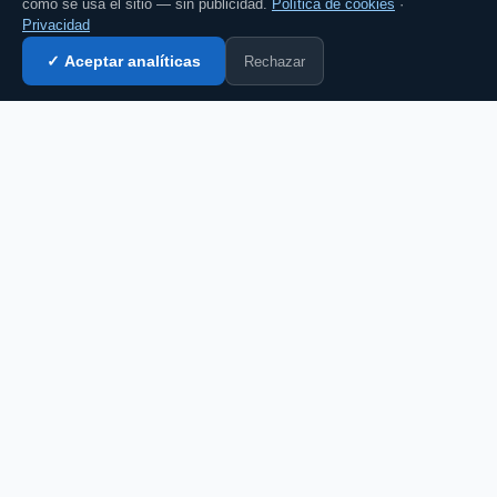
cómo se usa el sitio — sin publicidad.
Política de cookies
·
Privacidad
Rechazar
✓ Aceptar analíticas
Entrar al chat →
CZ
El portal de chat en español desde 2007.
Gratis, sin registro, para toda la comunidad
hispanohablante.
Español
English
CHAT
Todas las salas
Chat gratis