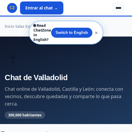
Entrar al chat →
CZ
🌐
Read
Inicio
›
Salas
›
España
›
Castilla y León
›
Valladolid
›
Valladolid
ChatZona
✕
Switch to English
in
English?
🍷
Chat de Valladolid
Chat online de Valladolid, Castilla y León: conecta con
vecinos, descubre quedadas y comparte lo que pasa
cerca.
300,000 habitantes