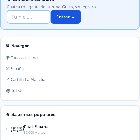
Chatea con gente de tu zona. Gratis, sin registro.
Entrar →
📂 Navegar
🌍 Todas las zonas
⚔️ España
📍 Castilla-La Mancha
🏘️ Toledo
🔥 Salas más populares
Chat España
🇪🇸
1.
50,000 visitas