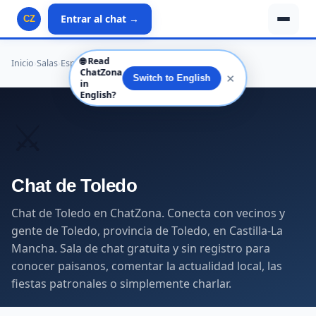
Entrar al chat →
CZ
🌐
Read
Inicio
›
Salas
›
España
›
Castilla-La Mancha
›
Toledo
›
Toledo
ChatZona
✕
Switch to English
in
English?
⚔️
Chat de Toledo
Chat de Toledo en ChatZona. Conecta con vecinos y
gente de Toledo, provincia de Toledo, en Castilla-La
Mancha. Sala de chat gratuita y sin registro para
conocer paisanos, comentar la actualidad local, las
fiestas patronales o simplemente charlar.