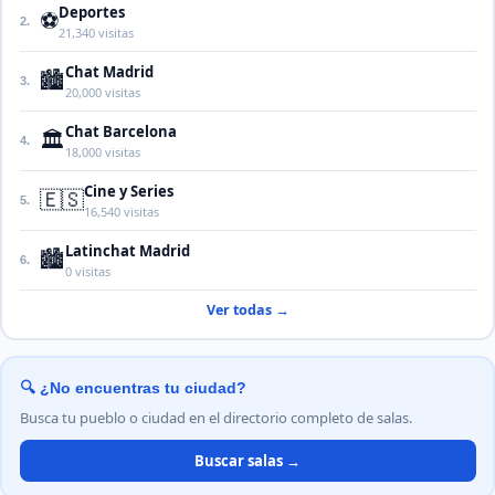
Deportes
⚽
2.
21,340 visitas
Chat Madrid
🏙️
3.
20,000 visitas
Chat Barcelona
🏛️
4.
18,000 visitas
Cine y Series
🇪🇸
5.
16,540 visitas
Latinchat Madrid
🏙️
6.
0 visitas
Ver todas →
🔍 ¿No encuentras tu ciudad?
Busca tu pueblo o ciudad en el directorio completo de salas.
Buscar salas →