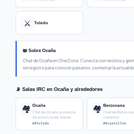
⚔️
Toledo
📖 Sobre Ocaña
Chat de Ocaña en ChatZona. Conecta con vecinos y gente 
sin registro para conocer paisanos, comentar la actualidad
📡 Salas IRC en Ocaña y alrededores
Ocaña
Berzocana
🏘️
🏘️
Chat de Ocaña, provincia
Chat de Berzocan
de provincia de Toledo
castellon
##toledo
##castellon