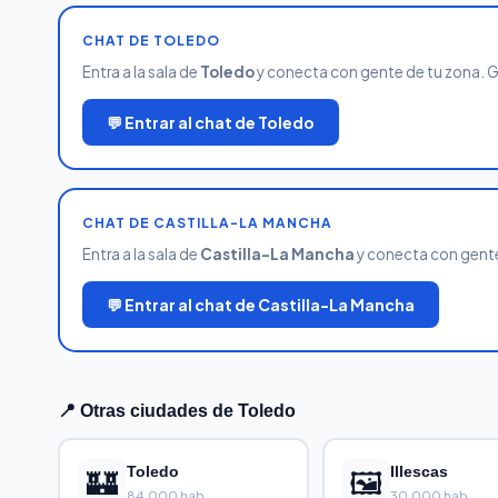
CHAT DE TOLEDO
Entra a la sala de
Toledo
y conecta con gente de tu zona. Gra
💬 Entrar al chat de Toledo
CHAT DE CASTILLA-LA MANCHA
Entra a la sala de
Castilla-La Mancha
y conecta con gente 
💬 Entrar al chat de Castilla-La Mancha
📍 Otras ciudades de Toledo
🏰
Toledo
🖼️
Illescas
84,000 hab.
30,000 hab.