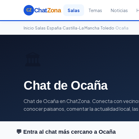
Chat
Zona
Salas
Temas
Noticias
CZ
Inicio
›
Salas
›
España
›
Castilla-La Mancha
›
Toledo
›
Ocaña
🏛️
Chat de Ocaña
Chat de Ocaña en ChatZona. Conecta con vecinos y 
conocer paisanos, comentar la actualidad local, las
💬 Entra al chat más cercano a Ocaña