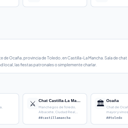
de Ocaña, provincia de Toledo, en Castilla-La Mancha. Sala de chat 
 local, las fiestas patronales o simplemente charlar.
Chat Castilla-La Mancha
Ocaña
⚔️
🏛️
a,
Manchegos de Toledo,
Chat de Ocañ
Albacete, Ciudad Real,
mayor y vinos
Cuenca y Guadalajara. Tier
en Toledo
##castillamancha
##toledo