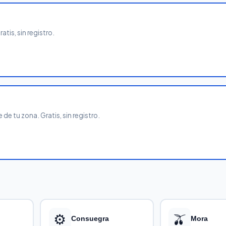
tis, sin registro.
de tu zona. Gratis, sin registro.
⚙️
🫒
Consuegra
Mora