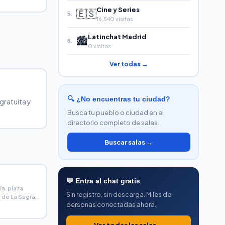
Cine y Series
🇪🇸
5.
16,540 visitas
Latinchat Madrid
🏙️
6.
0 visitas
Ver todas →
🔍 ¿No encuentras tu ciudad?
gratuita y
Busca tu pueblo o ciudad en el
directorio completo de salas.
Buscar salas →
💬 Entra al chat gratis
a, plaza
Sin registro, sin descarga. Miles de
 de La Sagra
personas conectadas ahora.