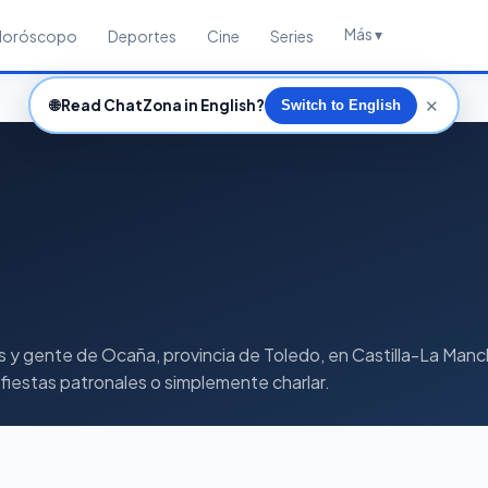
Más ▾
Horóscopo
Deportes
Cine
Series
✕
🌐
Read ChatZona in English?
Switch to English
gente de Ocaña, provincia de Toledo, en Castilla-La Mancha.
 fiestas patronales o simplemente charlar.