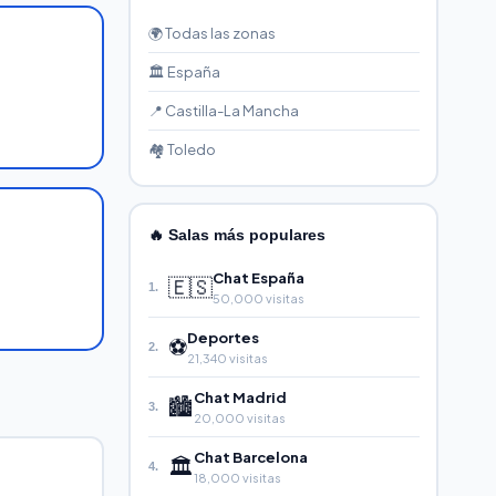
🌍 Todas las zonas
🏛️ España
📍 Castilla-La Mancha
🏘️ Toledo
🔥 Salas más populares
Chat España
🇪🇸
1.
50,000 visitas
Deportes
⚽
2.
21,340 visitas
Chat Madrid
🏙️
3.
20,000 visitas
Chat Barcelona
🏛️
4.
18,000 visitas