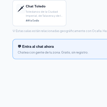
Chat Toledo
🗡️
Toledanos de la Ciudad
Imperial, de Talavera y de la
comarca de La Sag
##toledo
💡 Estas salas están relacionadas geográficamente con Ocaña. Haz c
💬 Entra al chat ahora
Chatea con gente de tu zona. Gratis, sin registro.