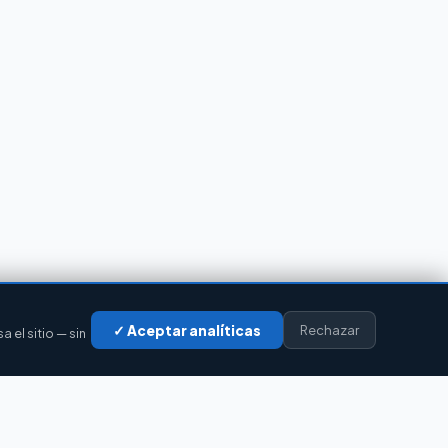
✓ Aceptar analíticas
Rechazar
el sitio — sin