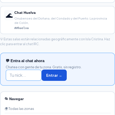
Chat Huelva
🌊
Onubenses del Doñana, del Condado y del Puerto. La provincia
de Colón,
##huelva
💡 Estas salas están relacionadas geográficamente con Isla Cristina. Haz
clic para entrar al chat IRC.
💬 Entra al chat ahora
Chatea con gente de tu zona. Gratis, sin registro.
Entrar →
📂 Navegar
🌍 Todas las zonas