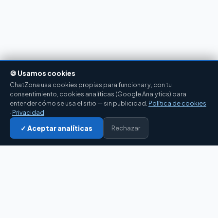
🍪 Usamos cookies
ChatZona usa cookies propias para funcionar y, con tu
consentimiento, cookies analíticas (Google Analytics) para
entender cómo se usa el sitio — sin publicidad.
Política de cookies
·
Privacidad
✓ Aceptar analíticas
Rechazar
Entrar al chat →
CZ
El portal de chat en español desde 2007.