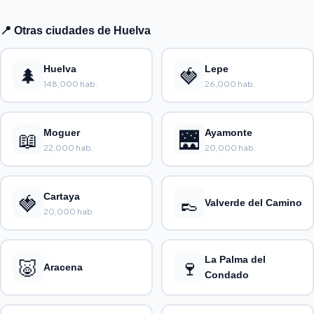
📍 Otras ciudades de Huelva
🌲
Huelva
🍓
Lepe
148,000 hab.
26,000 hab.
📖
Moguer
🌉
Ayamonte
22,000 hab.
20,000 hab.
🍓
Cartaya
👞
Valverde del Camino
20,000 hab.
La Palma del
🐷
🍷
Aracena
Condado