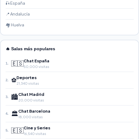
🎣 España
📍 Andalucía
🏘️ Huelva
🔥 Salas más populares
Chat España
🇪🇸
1.
50,000 visitas
Deportes
⚽
2.
21,340 visitas
Chat Madrid
🏙️
3.
20,000 visitas
Chat Barcelona
🏛️
4.
18,000 visitas
Cine y Series
🇪🇸
5.
16,540 visitas