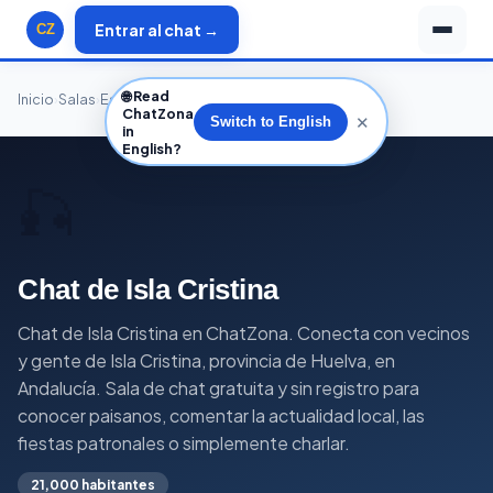
Entrar al chat →
CZ
🌐
Read
Inicio
›
Salas
›
España
›
Andalucía
›
Huelva
›
Isla Cristina
ChatZona
✕
Switch to English
in
English?
🎣
Chat de Isla Cristina
Chat de Isla Cristina en ChatZona. Conecta con vecinos
y gente de Isla Cristina, provincia de Huelva, en
Andalucía. Sala de chat gratuita y sin registro para
conocer paisanos, comentar la actualidad local, las
fiestas patronales o simplemente charlar.
21,000 habitantes