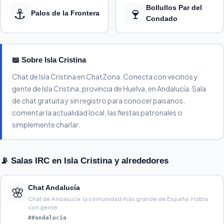
Bollullos Par del
⚓
🍷
Palos de la Frontera
Condado
📖 Sobre Isla Cristina
Chat de Isla Cristina en ChatZona. Conecta con vecinos y
gente de Isla Cristina, provincia de Huelva, en Andalucía. Sala
de chat gratuita y sin registro para conocer paisanos,
comentar la actualidad local, las fiestas patronales o
simplemente charlar.
📡 Salas IRC en Isla Cristina y alrededores
Chat Andalucía
🌸
Chat de Andalucía: la comunidad más grande de España. Habla
con gente
##andalucia