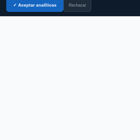
Rechazar
✓ Aceptar analíticas
Entrar al chat →
CZ
El portal de chat en español desde 2007.
Gratis, sin registro, para toda la comunidad
hispanohablante.
Español
English
CHAT
Todas las salas
Chat gratis
Chat sin registro
Chat gay