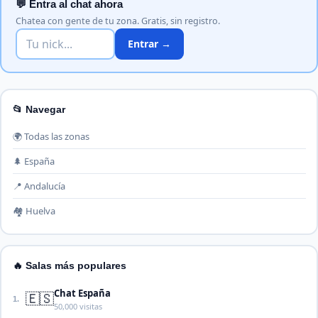
💬 Entra al chat ahora
Chatea con gente de tu zona. Gratis, sin registro.
Entrar →
📂 Navegar
🌍 Todas las zonas
🌲 España
📍 Andalucía
🏘️ Huelva
🔥 Salas más populares
Chat España
🇪🇸
1.
50,000 visitas