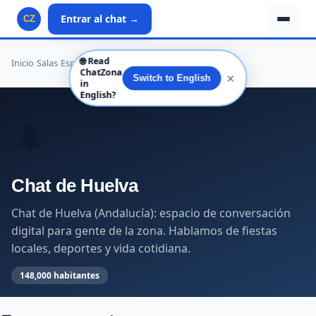
Entrar al chat →
CZ
🌐
Read
Inicio
›
Salas
›
España
›
Andalucía
›
Huelva
›
Huelva
ChatZona
✕
Switch to English
in
English?
🌲
Chat de Huelva
Chat de Huelva (Andalucía): espacio de conversación
digital para gente de la zona. Hablamos de fiestas
locales, deportes y vida cotidiana.
148,000 habitantes