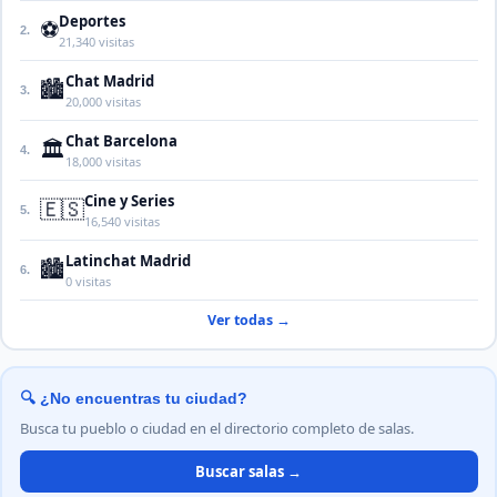
Deportes
⚽
2.
21,340 visitas
Chat Madrid
🏙️
3.
20,000 visitas
Chat Barcelona
🏛️
4.
18,000 visitas
Cine y Series
🇪🇸
5.
16,540 visitas
Latinchat Madrid
🏙️
6.
0 visitas
Ver todas →
🔍 ¿No encuentras tu ciudad?
Busca tu pueblo o ciudad en el directorio completo de salas.
Buscar salas →