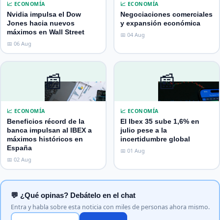
📈 ECONOMÍA
📈 ECONOMÍA
Nvidia impulsa el Dow
Negociaciones comerciales
Jones hacia nuevos
y expansión económica
máximos en Wall Street
📅 04 Aug
📅 06 Aug
📰
📰
📈 ECONOMÍA
📈 ECONOMÍA
Beneficios récord de la
El Ibex 35 sube 1,6% en
banca impulsan al IBEX a
julio pese a la
máximos históricos en
incertidumbre global
España
📅 01 Aug
📅 02 Aug
💬 ¿Qué opinas? Debátelo en el chat
Entra y habla sobre esta noticia con miles de personas ahora mismo.