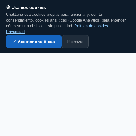
🍪 Usamos cookies
ChatZona usa cookies propias para funcionar y, con tu
consentimiento, cookies analíticas (Google Analytics) para entender
cómo se usa el sitio — sin publicidad.
Política de cookies
·
Privacidad
Rechazar
✓ Aceptar analíticas
Entrar al chat →
💬 Comenta esto en el chat →
CZ
El portal de chat en español desde 2007.
Gratis, sin registro, para toda la comunidad
hispanohablante.
Español
English
CHAT