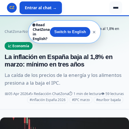
Entrar al chat →
CZ
🌐
Read
La inflación en España baja al 1,8% en
ChatZona
✕
ChatZona
›
Noticias
›
Economía
›
Switch to English
in
marzo: mín…
English?
📈 Economía
La inflación en España baja al 1,8% en
marzo: mínimo en tres años
La caída de los precios de la energía y los alimentos
presiona a la baja el IPC.
📅
05 Apr 2026
✍️ Redacción ChatZona
⏱️ 1 min de lectura
👁️ 59 lecturas
#inflación España 2026
#IPC marzo
#euríbor bajada