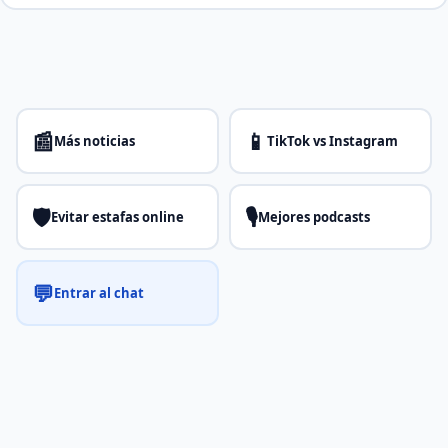
📰
📱
Más noticias
TikTok vs Instagram
🛡️
🎙️
Evitar estafas online
Mejores podcasts
💬
Entrar al chat