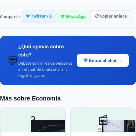
🐦 Twitter / X
📋 Copiar enlace
Compartir:
💬 WhatsApp
¿Qué opinas sobre
esto?
💬
💬 Entrar al chat →
Debate con miles de personas
en el chat de ChatZona. Sin
registro, gratis.
Más sobre Economía
?
📰