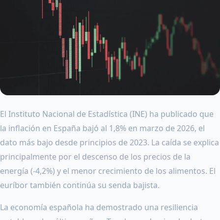
El Instituto Nacional de Estadística (INE) ha publicado que
la inflación en España bajó al 1,8% en marzo de 2026, el
dato más bajo desde principios de 2023. La caída se explica
principalmente por el descenso de los precios de la
energía (-4,2%) y el menor crecimiento de los alimentos. El
euríbor también continúa su senda bajista.
La economía española ha demostrado una resiliencia