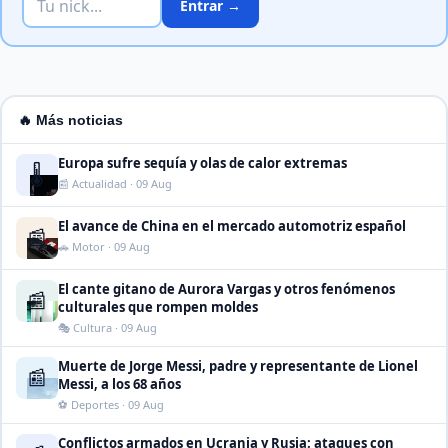
Entrar →
🔥 Más noticias
Europa sufre sequía y olas de calor extremas
🌡️
📰 Actualidad · 09 Aug
El avance de China en el mercado automotriz español
📰
🚗 Motor · 09 Aug
El cante gitano de Aurora Vargas y otros fenómenos
📰
culturales que rompen moldes
🎭 Cultura · 09 Aug
Muerte de Jorge Messi, padre y representante de Lionel
📰
Messi, a los 68 años
⚽ Deportes · 09 Aug
Conflictos armados en Ucrania y Rusia: ataques con