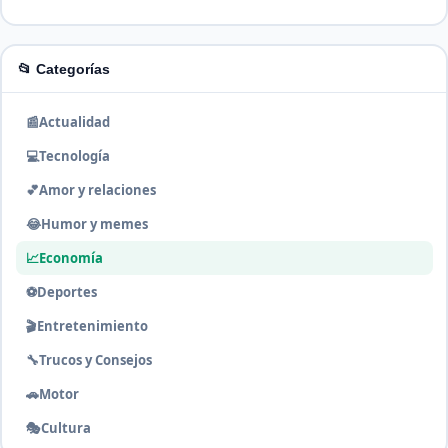
📂 Categorías
📰
Actualidad
💻
Tecnología
💕
Amor y relaciones
😂
Humor y memes
📈
Economía
⚽
Deportes
🎬
Entretenimiento
🔧
Trucos y Consejos
🚗
Motor
🎭
Cultura