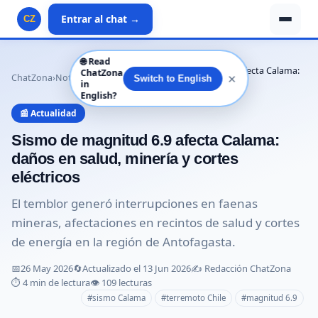
Entrar al chat →
CZ
🌐
Read
Sismo de magnitud 6.9 afecta Calama:
ChatZona
✕
ChatZona
›
Noticias
›
Actualidad
›
Switch to English
in
daños en sal…
English?
📰 Actualidad
Sismo de magnitud 6.9 afecta Calama:
daños en salud, minería y cortes
eléctricos
El temblor generó interrupciones en faenas
mineras, afectaciones en recintos de salud y cortes
de energía en la región de Antofagasta.
📅
26 May 2026
🔄
Actualizado el 13 Jun 2026
✍️ Redacción ChatZona
⏱️ 4 min de lectura
👁️ 109 lecturas
#sismo Calama
#terremoto Chile
#magnitud 6.9