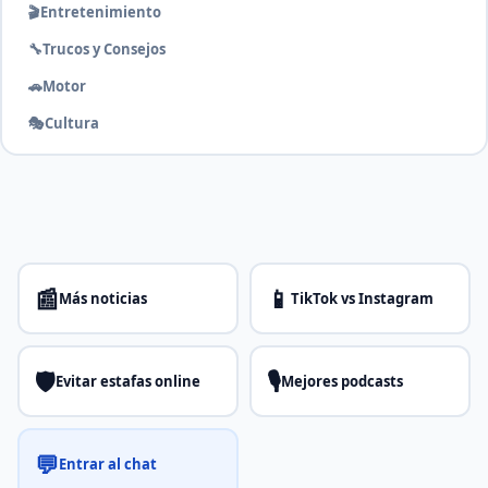
🎬
Entretenimiento
🔧
Trucos y Consejos
🚗
Motor
🎭
Cultura
📰
📱
Más noticias
TikTok vs Instagram
🛡️
🎙️
Evitar estafas online
Mejores podcasts
💬
Entrar al chat