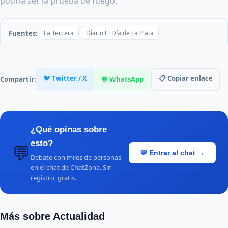
podría ser la prueba de fuego.
Fuentes:
La Tercera
Diario El Día de La Plata
🐦 Twitter / X
📋 Copiar enlace
Compartir:
💬 WhatsApp
¿Qué opinas sobre
esto?
💬
💬 Entrar al chat →
Debate con miles de personas
en el chat de ChatZona. Sin
registro, gratis.
Más sobre Actualidad