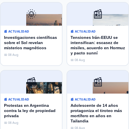
🌞
📰
📰 ACTUALIDAD
📰 ACTUALIDAD
Investigaciones científicas
Tensiones Irán-EEUU se
sobre el Sol revelan
intensifican: escasez de
misterios magnéticos
misiles, acuerdo en Hormuz
y pacto sunní
📅 08 Aug
📅 08 Aug
📰
📰
📰 ACTUALIDAD
📰 ACTUALIDAD
Protestas en Argentina
Adolescente de 14 años
contra la ley de propiedad
protagoniza el tiroteo más
privada
mortífero en años en
Tailandia
📅 08 Aug
📅 08 Aug