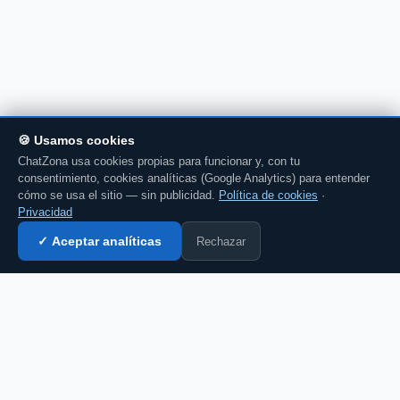
🍪 Usamos cookies
ChatZona usa cookies propias para funcionar y, con tu
consentimiento, cookies analíticas (Google Analytics) para entender
cómo se usa el sitio — sin publicidad.
Política de cookies
·
Privacidad
Rechazar
✓ Aceptar analíticas
Entrar al chat →
💬 Comenta esto en el chat →
CZ
El portal de chat en español desde 2007.