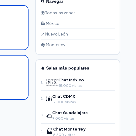
📂 Navegar
🌍 Todas las zonas
🏭 México
📍 Nuevo León
🏘️ Monterrey
🔥 Salas más populares
Chat México
🇲🇽
1.
45,000 visitas
Chat CDMX
🌆
2.
12,000 visitas
Chat Guadalajara
🌮
3.
9,000 visitas
Chat Monterrey
🏭
4.
8,500 visitas