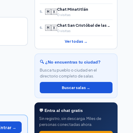
Chat Minatitlán
🇲🇽
5.
0 visitas
Chat San Cristóbal de las Casas
🇲🇽
6.
0 visitas
Ver todas →
🔍 ¿No encuentras tu ciudad?
Busca tu pueblo o ciudad en el
directorio completo de salas.
Buscar salas →
💬 Entra al chat gratis
Sin registro, sin descarga. Miles de
personas conectadas ahora.
Entrar →