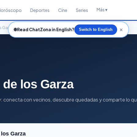
Más ▾
Horóscopo
Deportes
Cine
Series
os Garza
✕
🌐
Read ChatZona in English?
Switch to English
 de los Garza
ey: conecta con vecinos, descubre quedadas y comparte lo qu
 los Garza