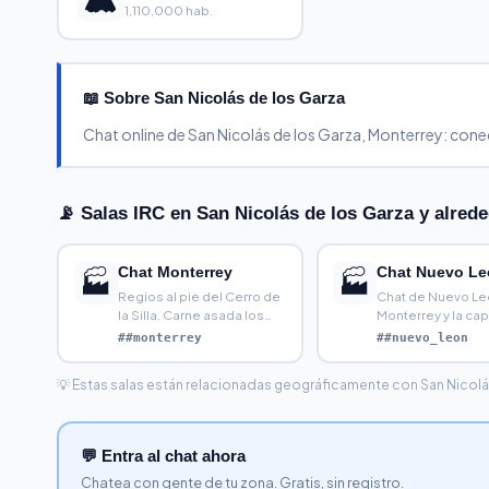
1,110,000 hab.
📖 Sobre San Nicolás de los Garza
Chat online de San Nicolás de los Garza, Monterrey: con
📡 Salas IRC en San Nicolás de los Garza y alred
Chat Monterrey
Chat Nuevo L
🏭
🏭
Regios al pie del Cerro de
Chat de Nuevo Le
la Silla. Carne asada los
Monterrey y la cap
domingos, el clás
industrial de Méx
##monterrey
##nuevo_leon
💡 Estas salas están relacionadas geográficamente con San Nicolás d
💬 Entra al chat ahora
Chatea con gente de tu zona. Gratis, sin registro.