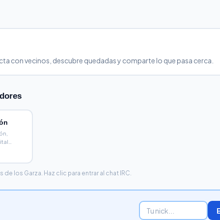
ecta con vecinos, descubre quedadas y comparte lo que pasa cerca.
edores
eón
ón,
ital
ico
e los Garza. Haz clic para entrar al chat IRC.