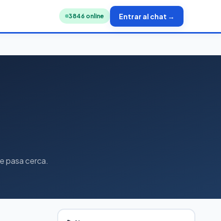
Entrar al chat →
3853
online
e pasa cerca.