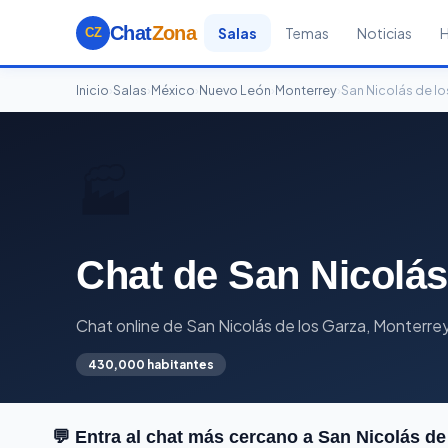
Chat
Zona
Salas
Temas
Noticias
CZ
Inicio
›
Salas
›
México
›
Nuevo León
›
Monterrey
›
San Nicolás de l
🏭
Chat de San Nicolás
Chat online de San Nicolás de los Garza, Monterr
430,000 habitantes
💬 Entra al chat más cercano a San Nicolás de