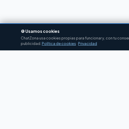
🍪 Usamos cookies
ChatZona usa cookies propias para funcionar y, con tu consent
publicidad.
Política de cookies
·
Privacidad
Chat
Zona
CZ
El portal de chat en español desde 2007.
Gratis, sin registro, para toda la comunidad
hispanohablante.
Español
English