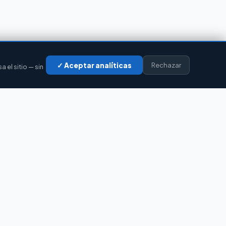
✓ Aceptar analíticas
Rechazar
el sitio — sin
LEGAL
Privacidad
Cookies
Aviso legal
Accesibilidad
Contacto