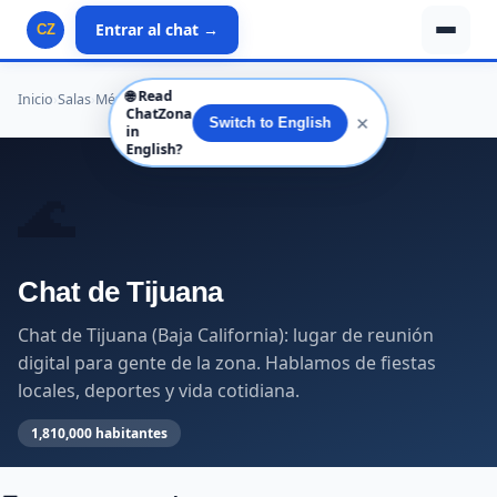
Entrar al chat →
CZ
🌐
Read
Inicio
›
Salas
›
México
›
Baja California
›
Tijuana
›
Tijuana
ChatZona
✕
Switch to English
in
English?
🌊
Chat de Tijuana
Chat de Tijuana (Baja California): lugar de reunión
digital para gente de la zona. Hablamos de fiestas
locales, deportes y vida cotidiana.
1,810,000 habitantes