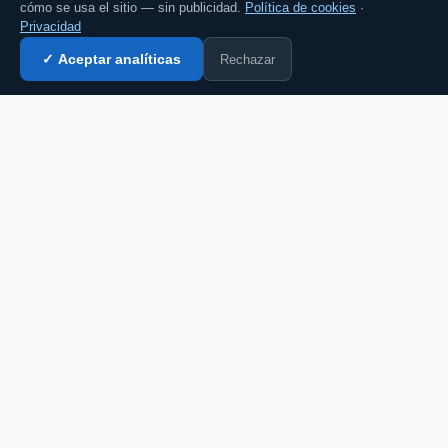
cómo se usa el sitio — sin publicidad.
Política de cookies
·
Privacidad
Rechazar
✓ Aceptar analíticas
Entrar al chat →
CZ
El portal de chat en español desde 2007.
Gratis, sin registro, para toda la comunidad
hispanohablante.
Español
English
CHAT
Todas las salas
Chat gratis