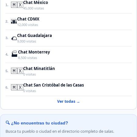
Chat México
🇲🇽
1.
45,000 visitas
Chat CDMX
🌆
2.
12,000 visitas
Chat Guadalajara
🌮
3.
9,000 visitas
Chat Monterrey
🏭
4.
8,500 visitas
Chat Minatitlán
🇲🇽
5.
0 visitas
Chat San Cristóbal de las Casas
🇲🇽
6.
0 visitas
Ver todas →
🔍 ¿No encuentras tu ciudad?
Busca tu pueblo o ciudad en el directorio completo de salas.