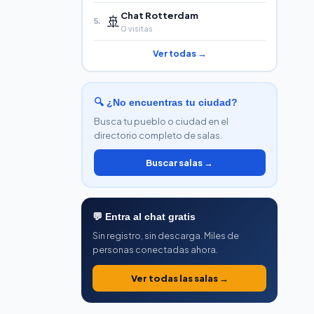
Chat Rotterdam
🚢
5.
0 visitas
Ver todas →
🔍 ¿No encuentras tu ciudad?
Busca tu pueblo o ciudad en el
directorio completo de salas.
Buscar salas →
💬 Entra al chat gratis
Sin registro, sin descarga. Miles de
personas conectadas ahora.
Ver todas las salas →