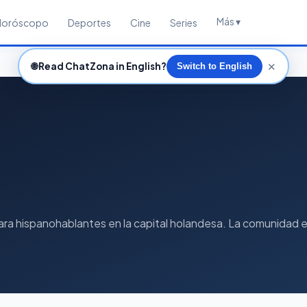
Más ▾
Horóscopo
Deportes
Cine
Series
✕
🌐
Read ChatZona in English?
Switch to English
a hispanohablantes en la capital holandesa. La comunidad es