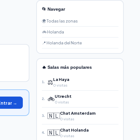
📂 Navegar
🌍 Todas las zonas
🚲 Holanda
📍 Holanda del Norte
🔥 Salas más populares
La Haya
⚖️
1.
0 visitas
Utrecht
🚲
2.
Entrar →
0 visitas
Chat Amsterdam
🇳🇱
3.
0 visitas
Chat Holanda
🇳🇱
4.
0 visitas