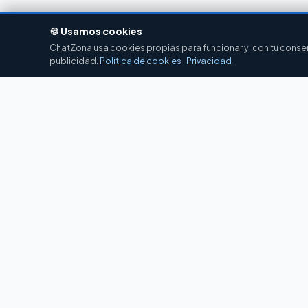
🍪 Usamos cookies
ChatZona usa cookies propias para funcionar y, con tu consent
publicidad.
Política de cookies
·
Privacidad
Chat
Zona
CZ
El portal de chat en español desde 2007.
Gratis, sin registro, para toda la comunidad
hispanohablante.
Español
English