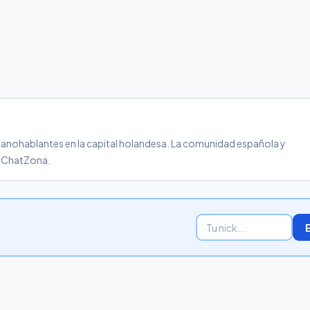
anohablantes en la capital holandesa. La comunidad española y
n ChatZona.