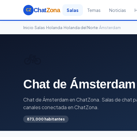
Chat
Zona
Salas
Temas
Noticias
CZ
Inicio
›
Salas
›
Holanda
›
Holanda del Norte
›
Ámsterdam
🚲
Chat de Ámsterdam
Chat de Ámsterdam en ChatZona. Salas de chat par
canales conectada en ChatZona.
873,000 habitantes