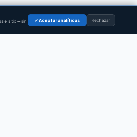
✓ Aceptar analíticas
Rechazar
el sitio — sin
LEGAL
Privacidad
Cookies
Aviso legal
Accesibilidad
Contacto
Sobre nosotros
💻 Chat para tu web