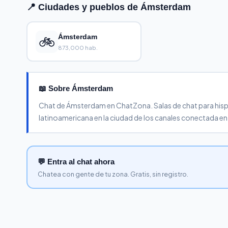
📍 Ciudades y pueblos de Ámsterdam
🚲
Ámsterdam
873,000 hab.
📖 Sobre Ámsterdam
Chat de Ámsterdam en ChatZona. Salas de chat para hisp
latinoamericana en la ciudad de los canales conectada e
💬 Entra al chat ahora
Chatea con gente de tu zona. Gratis, sin registro.