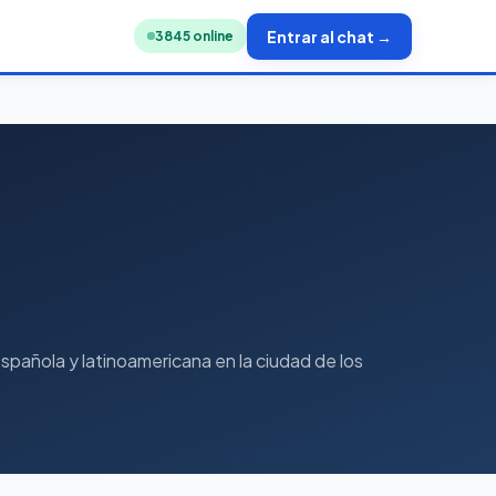
Entrar al chat →
3840
online
pañola y latinoamericana en la ciudad de los