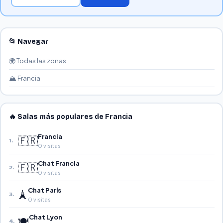
📂 Navegar
🌍 Todas las zonas
🏔️ Francia
🔥 Salas más populares de Francia
Francia
🇫🇷
1.
0 visitas
Chat Francia
🇫🇷
2.
0 visitas
Chat París
🗼
3.
0 visitas
Chat Lyon
🍽️
4.