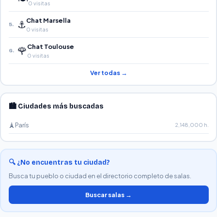
0 visitas
Chat Marsella
⚓
5.
0 visitas
Chat Toulouse
🌹
6.
0 visitas
Ver todas →
🏙️ Ciudades más buscadas
🗼
París
2,148,000 h.
🔍 ¿No encuentras tu ciudad?
Busca tu pueblo o ciudad en el directorio completo de salas.
Buscar salas →