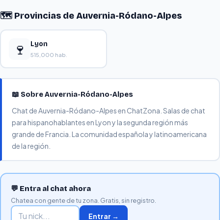
🗺️ Provincias de Auvernia-Ródano-Alpes
Lyon
🍷
515,000 hab.
📖 Sobre Auvernia-Ródano-Alpes
Chat de Auvernia-Ródano-Alpes en ChatZona. Salas de chat
para hispanohablantes en Lyon y la segunda región más
grande de Francia. La comunidad española y latinoamericana
de la región.
💬 Entra al chat ahora
Chatea con gente de tu zona. Gratis, sin registro.
Entrar →