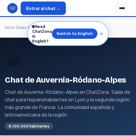
Entrar al chat →
CZ
🌐
Read
Inicio
›
Salas
›
Francia
›
Auvernia-Ródano-Alpes
ChatZona
✕
Switch to English
in
English?
🏔️
Chat de Auvernia-Ródano-Alpes
Chat de Auvernia-Ródano-Alpes en ChatZona. Salas de
chat para hispanohablantes en Lyon y la segunda región
más grande de Francia. La comunidad española y
latinoamericana de la región.
8,100,000 habitantes