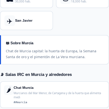
30,000 hab.
18,000 hab.
✈️
San Javier
📖 Sobre Murcia
Chat de Murcia capital: la huerta de Europa, la Semana
Santa de oro y el pimentón de La Vera murciana.
📡 Salas IRC en Murcia y alrededores
🌶️
Chat Murcia
Murcianos del Mar Menor, de Cartagena y de la huerta que alimenta
medi
##murcia