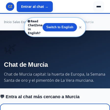
Entrar al chat →
CZ
🌐
Read
Inicio
›
Salas
›
España
›
Región de Murcia
›
Murcia provincia
›
Murcia
ChatZona
✕
Switch to English
in
English?
🌿
Chat de Murcia
Chat de Murcia capital: la huerta de Europa, la Semana
Santa de oro y el pimentón de La Vera murciana.
💬 Entra al chat más cercano a Murcia