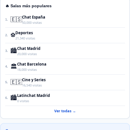
🔥 Salas más populares
Chat España
🇪🇸
1.
50,000 visitas
Deportes
⚽
2.
21,340 visitas
Chat Madrid
🏙️
3.
20,000 visitas
Chat Barcelona
🏛️
4.
18,000 visitas
Cine y Series
🇪🇸
5.
16,540 visitas
Latinchat Madrid
🏙️
6.
0 visitas
Ver todas →