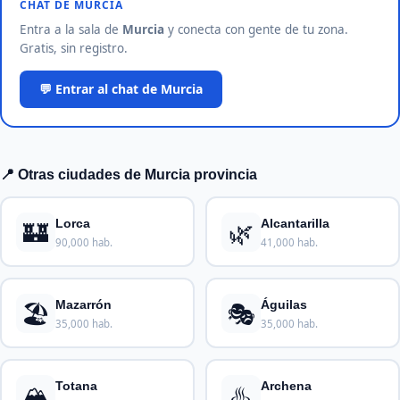
CHAT DE MURCIA
Entra a la sala de
Murcia
y conecta con gente de tu zona.
Gratis, sin registro.
💬 Entrar al chat de Murcia
📍 Otras ciudades de Murcia provincia
🏰
🌿
Lorca
Alcantarilla
90,000 hab.
41,000 hab.
🏖️
🎭
Mazarrón
Águilas
35,000 hab.
35,000 hab.
🏔️
♨️
Totana
Archena