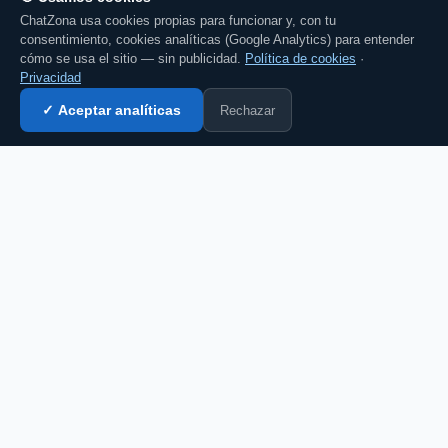
ChatZona usa cookies propias para funcionar y, con tu
consentimiento, cookies analíticas (Google Analytics) para entender
cómo se usa el sitio — sin publicidad.
Política de cookies
·
Privacidad
Rechazar
✓ Aceptar analíticas
Entrar al chat →
CZ
El portal de chat en español desde 2007.
Gratis, sin registro, para toda la comunidad
hispanohablante.
Español
English
CHAT