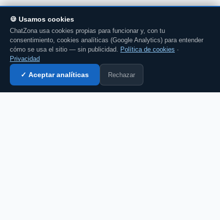
🍪 Usamos cookies
ChatZona usa cookies propias para funcionar y, con tu
consentimiento, cookies analíticas (Google Analytics) para entender
cómo se usa el sitio — sin publicidad.
Política de cookies
·
Privacidad
Rechazar
✓ Aceptar analíticas
Entrar al chat →
CZ
El portal de chat en español desde 2007.
Gratis, sin registro, para toda la comunidad
hispanohablante.
Español
English