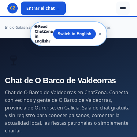
Entrar al chat →
CZ
🌐
Read
Inicio
›
Salas
›
España
›
Galicia
›
Ourense
›
O Barco de Valdeorras
ChatZona
✕
Switch to English
in
English?
🍷
Chat de O Barco de Valdeorras
Chat de O Barco de Valdeorras en ChatZona. Conecta
con vecinos y gente de O Barco de Valdeorras,
provincia de Ourense, en Galicia. Sala de chat gratuita
y sin registro para conocer paisanos, comentar la
actualidad local, las fiestas patronales o simplemente
charlar.