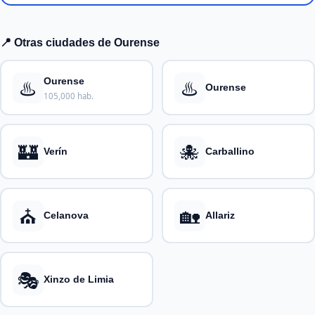
📍 Otras ciudades de Ourense
♨️
♨️
Ourense
Ourense
105,000 hab.
🏰
🐙
Verín
Carballino
⛪
🏡
Celanova
Allariz
🎭
Xinzo de Limia