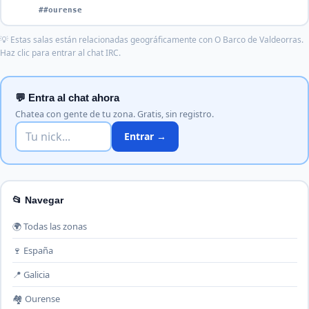
##ourense
💡 Estas salas están relacionadas geográficamente con O Barco de Valdeorras.
Haz clic para entrar al chat IRC.
💬 Entra al chat ahora
Chatea con gente de tu zona. Gratis, sin registro.
Entrar →
📂 Navegar
🌍 Todas las zonas
🍷 España
📍 Galicia
🏘️ Ourense