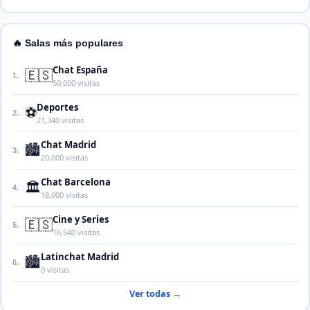
🔥 Salas más populares
Chat España
🇪🇸
1.
50,000 visitas
Deportes
⚽
2.
21,340 visitas
Chat Madrid
🏙️
3.
20,000 visitas
Chat Barcelona
🏛️
4.
18,000 visitas
Cine y Series
🇪🇸
5.
16,540 visitas
Latinchat Madrid
🏙️
6.
0 visitas
Ver todas →