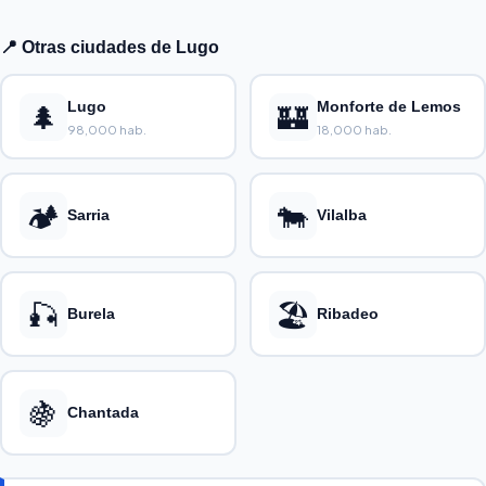
📍 Otras ciudades de Lugo
🌲
Lugo
🏰
Monforte de Lemos
98,000 hab.
18,000 hab.
🏕️
🐄
Sarria
Vilalba
🎣
🏖️
Burela
Ribadeo
🍇
Chantada