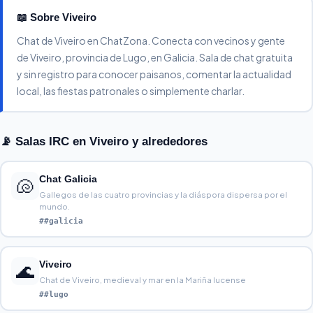
📖 Sobre Viveiro
Chat de Viveiro en ChatZona. Conecta con vecinos y gente
de Viveiro, provincia de Lugo, en Galicia. Sala de chat gratuita
y sin registro para conocer paisanos, comentar la actualidad
local, las fiestas patronales o simplemente charlar.
📡 Salas IRC en Viveiro y alrededores
Chat Galicia
🐚
Gallegos de las cuatro provincias y la diáspora dispersa por el
mundo.
##galicia
Viveiro
🌊
Chat de Viveiro, medieval y mar en la Mariña lucense
##lugo