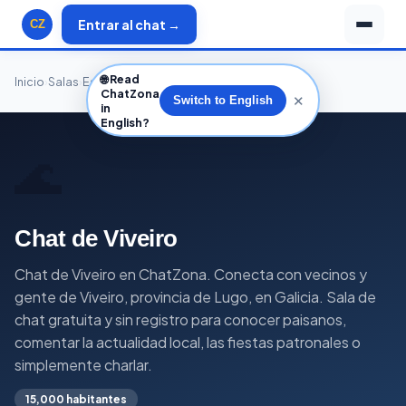
Entrar al chat →
CZ
🌐
Read
Inicio
›
Salas
›
España
›
Galicia
›
Lugo
›
Viveiro
ChatZona
✕
Switch to English
in
English?
🌊
Chat de Viveiro
Chat de Viveiro en ChatZona. Conecta con vecinos y
gente de Viveiro, provincia de Lugo, en Galicia. Sala de
chat gratuita y sin registro para conocer paisanos,
comentar la actualidad local, las fiestas patronales o
simplemente charlar.
15,000 habitantes