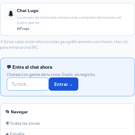
Chat Lugo
🌲
Lucenses de la muralla romana más completa del mundo y el
pulpo que ex
##lugo
💡 Estas salas están relacionadas geográficamente con Viveiro. Haz clic
para entrar al chat IRC.
💬 Entra al chat ahora
Chatea con gente de tu zona. Gratis, sin registro.
Entrar →
📂 Navegar
🌍 Todas las zonas
🌊 España