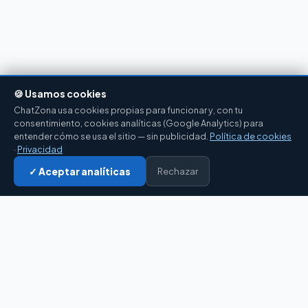
🍪 Usamos cookies
ChatZona usa cookies propias para funcionar y, con tu
consentimiento, cookies analíticas (Google Analytics) para
entender cómo se usa el sitio — sin publicidad.
Política de cookies
·
Privacidad
✓ Aceptar analíticas
Rechazar
Entrar al chat →
CZ
El portal de chat en español desde 2007.
Gratis, sin registro, para toda la comunidad