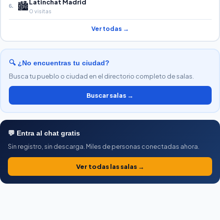
Latinchat Madrid
🏙️
6.
0 visitas
Ver todas →
🔍 ¿No encuentras tu ciudad?
Busca tu pueblo o ciudad en el directorio completo de salas.
Buscar salas →
💬 Entra al chat gratis
Sin registro, sin descarga. Miles de personas conectadas ahora.
Ver todas las salas →