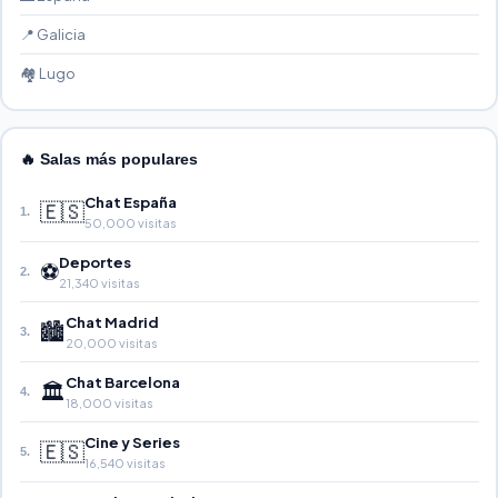
📍 Galicia
🏘️ Lugo
🔥 Salas más populares
Chat España
🇪🇸
1.
50,000 visitas
Deportes
⚽
2.
21,340 visitas
Chat Madrid
🏙️
3.
20,000 visitas
Chat Barcelona
🏛️
4.
18,000 visitas
Cine y Series
🇪🇸
5.
16,540 visitas